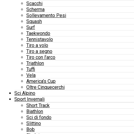
Scacchi
Scherma
Sollevamento Pesi
Squash
Surf
Taekwondo
Tennistavolo
Tiro a volo
Tiro a segno
Tiro con l’arco
Triathlon
Tuffi
Vela
America’s Cup
Oltre Cinquecerchi
Sci Alpino
Sport Invernali
Short Track
Biathlon
Sci di fondo
Slittino
Bob