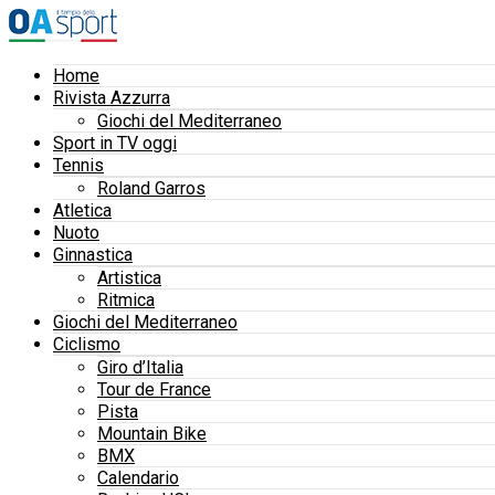
Home
Rivista Azzurra
Giochi del Mediterraneo
Sport in TV oggi
Tennis
Roland Garros
Atletica
Nuoto
Ginnastica
Artistica
Ritmica
Giochi del Mediterraneo
Ciclismo
Giro d’Italia
Tour de France
Pista
Mountain Bike
BMX
Calendario