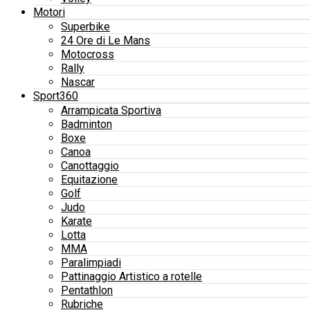
Motori
Superbike
24 Ore di Le Mans
Motocross
Rally
Nascar
Sport360
Arrampicata Sportiva
Badminton
Boxe
Canoa
Canottaggio
Equitazione
Golf
Judo
Karate
Lotta
MMA
Paralimpiadi
Pattinaggio Artistico a rotelle
Pentathlon
Rubriche