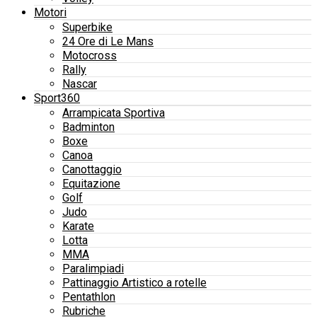
Motori
Superbike
24 Ore di Le Mans
Motocross
Rally
Nascar
Sport360
Arrampicata Sportiva
Badminton
Boxe
Canoa
Canottaggio
Equitazione
Golf
Judo
Karate
Lotta
MMA
Paralimpiadi
Pattinaggio Artistico a rotelle
Pentathlon
Rubriche