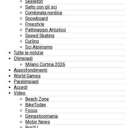
Skeleton
Salto con gli sci
Combinata nordica
Snowboard
Freestyle
Pattinaggio Artistico
Speed Skating
Curling
Sci Alpinismo
Tutte le notizie
Olimpiadi
Milano Cortina 2026
Approfondimenti
World Games
Paralimpiadi
Accedi
Video
Beach Zone
BikeToday
Focus
Ginnasticomania
Motor News
Run2U