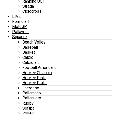
Ranking UCI
Strada
Ciclocross
LIVE
Formula 1
MotoGP
Pallavolo
Squadre
Beach Volley
Baseball
Basket
Calcio
Calcio a 5
Football Americano
Hockey Ghiaccio
Hockey Pista
Hockey Prato
Lacrosse
Pallamano
Pallanuoto
Rugby
Softball
Volley