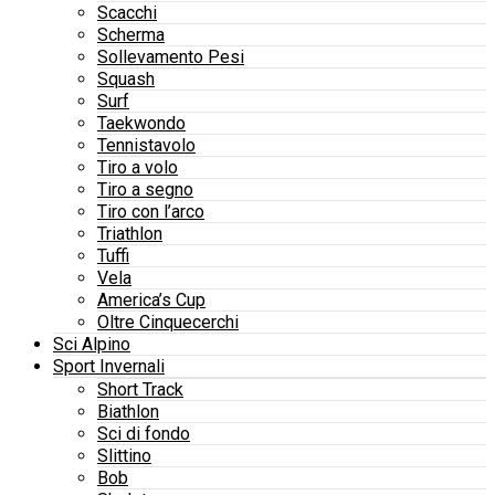
Scacchi
Scherma
Sollevamento Pesi
Squash
Surf
Taekwondo
Tennistavolo
Tiro a volo
Tiro a segno
Tiro con l’arco
Triathlon
Tuffi
Vela
America’s Cup
Oltre Cinquecerchi
Sci Alpino
Sport Invernali
Short Track
Biathlon
Sci di fondo
Slittino
Bob