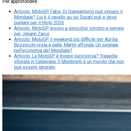
Per approfondire:
Articolo
:
MotoGP, Fabio Di Giannantonio può vincere il
Mondiale? Lui è il cavallo su cui Ducati può e deve
puntare per il titolo 2026
Articolo
:
MotoGP, lesioni a ginocchio sinistro e perone
per Johann Zarco
Articolo
:
MotoGP, il weekend più difficile per Aprilia.
Bezzecchi resta a galla, Martin affonda. Un segnale
nell’economia del Mondiale?
Articolo
:
La MotoGP è troppo pericolosa? Tragedia
sfiorata in Catalogna. Il Montmelò è un monito che non
può essere ignorato