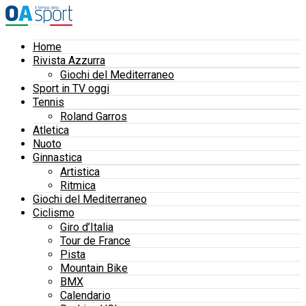
Home
Rivista Azzurra
Giochi del Mediterraneo
Sport in TV oggi
Tennis
Roland Garros
Atletica
Nuoto
Ginnastica
Artistica
Ritmica
Giochi del Mediterraneo
Ciclismo
Giro d’Italia
Tour de France
Pista
Mountain Bike
BMX
Calendario