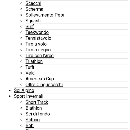
Scacchi
Scherma
Sollevamento Pesi
Squash
Surf
Taekwondo
Tennistavolo
Tiro a volo
Tiro a segno
Tiro con l’arco
Triathlon
Tuffi
Vela
America’s Cup
Oltre Cinquecerchi
Sci Alpino
Sport Invernali
Short Track
Biathlon
Sci di fondo
Slittino
Bob