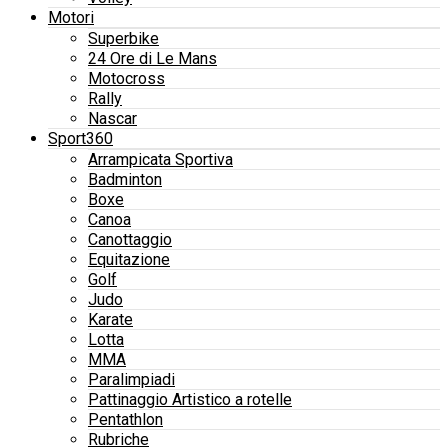
Motori
Superbike
24 Ore di Le Mans
Motocross
Rally
Nascar
Sport360
Arrampicata Sportiva
Badminton
Boxe
Canoa
Canottaggio
Equitazione
Golf
Judo
Karate
Lotta
MMA
Paralimpiadi
Pattinaggio Artistico a rotelle
Pentathlon
Rubriche