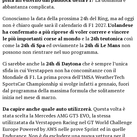
pista all’esterno dal paddock della F1?
La domanda è
abbastanza complicata.
Conosciamo la data della prossima 24h del Ring, ma ad oggi
non è chiaro quale sarà il calendario di F1 2027.
L’olandese
ha confermato a più riprese di voler correre e vincere
le più importanti corse al mondo
e la
24h teutonica
così
come la
24h di Spa
ed ovviamente la
24h di Le Mans
non
possono non rientrare nel suo programma.
Ci sarebbe anche la
24h di Daytona
che è sempre l’unica
sfida in cui Verstappen non ha concomitanze con il
Mondiale di F1. La prima prova dell’IMSA WeatherTech
SportsCar Championship si svolge infatti a gennaio, fuori
dal programma della massima formula che solitamente
inizia nel mese di marzo.
Da capire anche quale auto utilizzerà.
Questa volta è
stata scelta la Mercedes AMG GT3 EVO, la stessa
utilizzatata da Verstappen Racing nel GT World Challenge
Europe Powered by AWS nelle prove Sprint ed in quelle
Endurance. Non è da escludere una nuova vettura per il