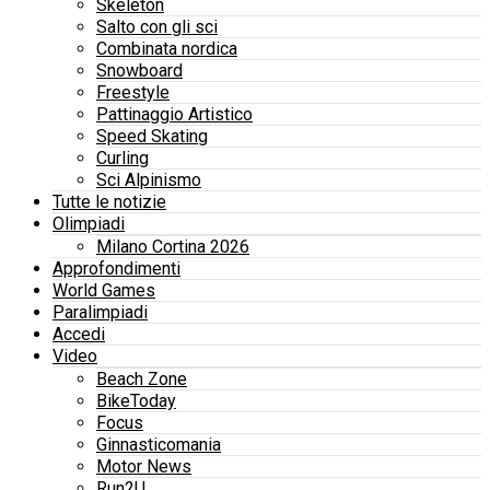
Skeleton
Salto con gli sci
Combinata nordica
Snowboard
Freestyle
Pattinaggio Artistico
Speed Skating
Curling
Sci Alpinismo
Tutte le notizie
Olimpiadi
Milano Cortina 2026
Approfondimenti
World Games
Paralimpiadi
Accedi
Video
Beach Zone
BikeToday
Focus
Ginnasticomania
Motor News
Run2U