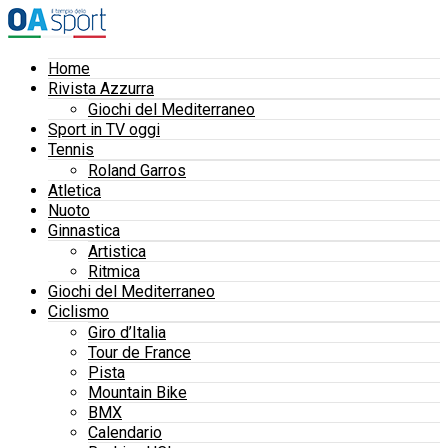
Home
Rivista Azzurra
Giochi del Mediterraneo
Sport in TV oggi
Tennis
Roland Garros
Atletica
Nuoto
Ginnastica
Artistica
Ritmica
Giochi del Mediterraneo
Ciclismo
Giro d’Italia
Tour de France
Pista
Mountain Bike
BMX
Calendario