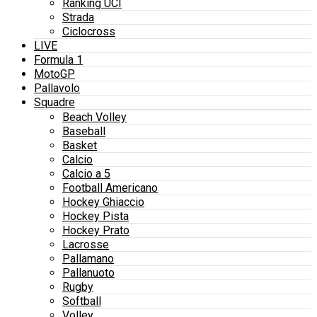
Ranking UCI
Strada
Ciclocross
LIVE
Formula 1
MotoGP
Pallavolo
Squadre
Beach Volley
Baseball
Basket
Calcio
Calcio a 5
Football Americano
Hockey Ghiaccio
Hockey Pista
Hockey Prato
Lacrosse
Pallamano
Pallanuoto
Rugby
Softball
Volley