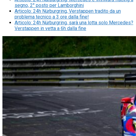
segno, 2° posto per Lamborghini
Articolo
:
24h Nürburgring, Verstappen tradito da un
problema tecnico a 3 ore dalla fine!
Articolo
:
24h Nürburgring, sarà una lotta solo Mercedes?
Verstappen in vetta a 6h dalla fine