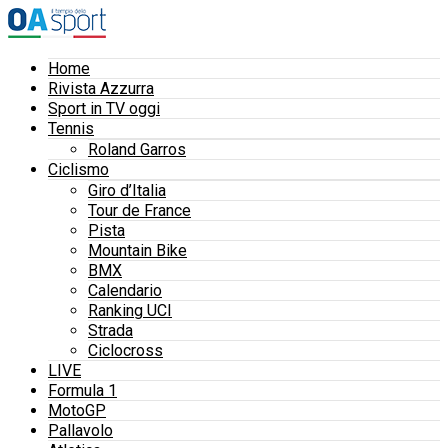
Home
Rivista Azzurra
Sport in TV oggi
Tennis
Roland Garros
Ciclismo
Giro d’Italia
Tour de France
Pista
Mountain Bike
BMX
Calendario
Ranking UCI
Strada
Ciclocross
LIVE
Formula 1
MotoGP
Pallavolo