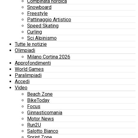
Combinata nordica
Snowboard
Freestyle
Pattinaggio Artistico
Speed Skating
Curling
Sci Alpinismo
Tutte le notizie
Olimpiadi
Milano Cortina 2026
Approfondimenti
World Games
Paralimpiadi
Accedi
Video
Beach Zone
BikeToday
Focus
Ginnasticomania
Motor News
Run2U
Salotto Bianco
Sprint Zone