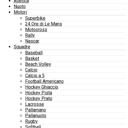
Atletica
Nuoto
Motori
Superbike
24 Ore di Le Mans
Motocross
Rally
Nascar
Squadre
Baseball
Basket
Beach Volley
Calcio
Calcio a 5
Football Americano
Hockey Ghiaccio
Hockey Pista
Hockey Prato
Lacrosse
Pallamano
Pallanuoto
Rugby
Softball