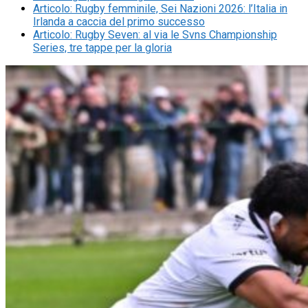
Articolo
:
Rugby femminile, Sei Nazioni 2026: l’Italia in
Irlanda a caccia del primo successo
Articolo
:
Rugby Seven: al via le Svns Championship
Series, tre tappe per la gloria