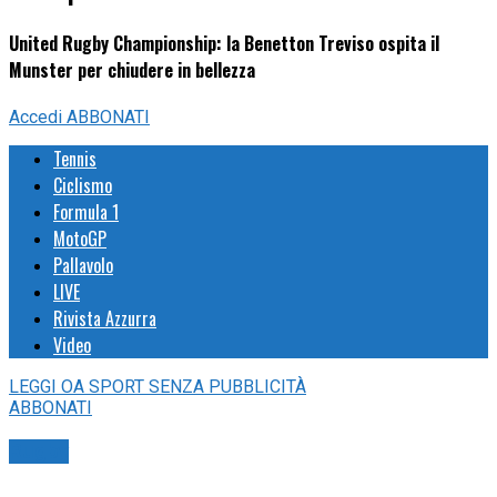
United Rugby Championship: la Benetton Treviso ospita il
Munster per chiudere in bellezza
Accedi
ABBONATI
Tennis
Ciclismo
Formula 1
MotoGP
Pallavolo
LIVE
Rivista Azzurra
Video
LEGGI
OA SPORT
SENZA PUBBLICITÀ
ABBONATI
Rugby