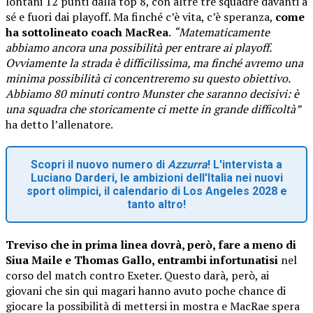
lontani 12 punti dalla top 8, con altre tre squadre davanti a
sé e fuori dai playoff. Ma finché c’è vita, c’è speranza,
come
ha sottolineato coach MacRea
.
“Matematicamente
abbiamo ancora una possibilità per entrare ai playoff.
Ovviamente la strada è difficilissima, ma finché avremo una
minima possibilità ci concentreremo su questo obiettivo.
Abbiamo 80 minuti contro Munster che saranno decisivi: è
una squadra che storicamente ci mette in grande difficoltà”
ha detto l’allenatore.
Scopri il nuovo numero di
Azzurra
! L'intervista a
Luciano Darderi, le ambizioni dell'Italia nei nuovi
sport olimpici, il calendario di Los Angeles 2028 e
tanto altro!
Treviso che in prima linea dovrà, però, fare a meno di
Siua Maile e Thomas Gallo, entrambi infortunatisi
nel
corso del match contro Exeter. Questo darà, però, ai
giovani che sin qui magari hanno avuto poche chance di
giocare la possibilità di mettersi in mostra e MacRae spera