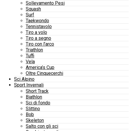
Sollevamento Pesi
Squash
Surf
Taekwondo
Tennistavolo
Tiro a volo
Tiro a segno
Tiro con l’arco
Triathlon
Tuffi
Vela
America’s Cup
Oltre Cinquecerchi
Sci Alpino
Sport Invernali
Short Track
Biathlon
Sci di fondo
Slittino
Bob
Skeleton
Salto con gli sci