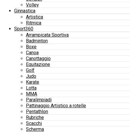
Volley
Ginnastica
Artistica
Ritmica
Sport360
Arrampicata Sportiva
Badminton
Boxe
Canoa
Canottaggio
Equitazione
Golf
Judo
Karate
Lotta
MMA
Paralimpiadi
Pattinaggio Artistico a rotelle
Pentathlon
Rubriche
Scacchi
Scherma