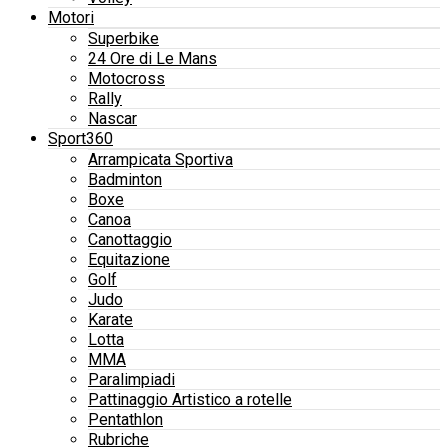
Motori
Superbike
24 Ore di Le Mans
Motocross
Rally
Nascar
Sport360
Arrampicata Sportiva
Badminton
Boxe
Canoa
Canottaggio
Equitazione
Golf
Judo
Karate
Lotta
MMA
Paralimpiadi
Pattinaggio Artistico a rotelle
Pentathlon
Rubriche