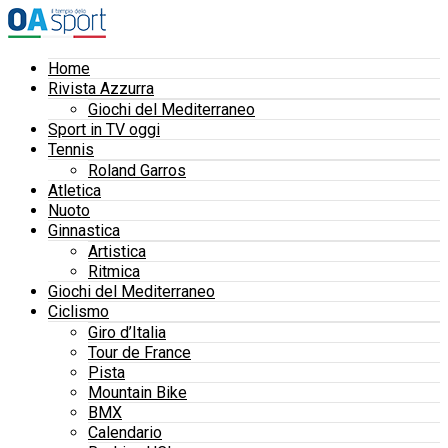
Home
Rivista Azzurra
Giochi del Mediterraneo
Sport in TV oggi
Tennis
Roland Garros
Atletica
Nuoto
Ginnastica
Artistica
Ritmica
Giochi del Mediterraneo
Ciclismo
Giro d’Italia
Tour de France
Pista
Mountain Bike
BMX
Calendario