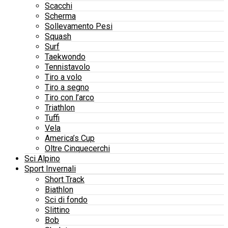
Scacchi
Scherma
Sollevamento Pesi
Squash
Surf
Taekwondo
Tennistavolo
Tiro a volo
Tiro a segno
Tiro con l’arco
Triathlon
Tuffi
Vela
America’s Cup
Oltre Cinquecerchi
Sci Alpino
Sport Invernali
Short Track
Biathlon
Sci di fondo
Slittino
Bob