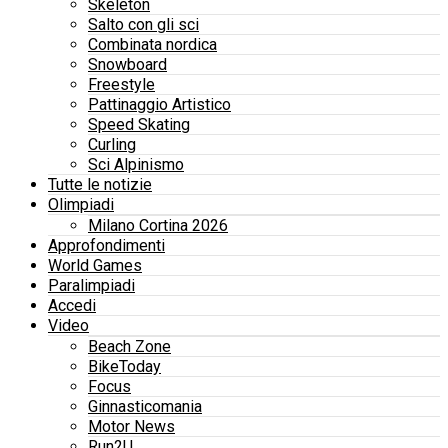
Skeleton
Salto con gli sci
Combinata nordica
Snowboard
Freestyle
Pattinaggio Artistico
Speed Skating
Curling
Sci Alpinismo
Tutte le notizie
Olimpiadi
Milano Cortina 2026
Approfondimenti
World Games
Paralimpiadi
Accedi
Video
Beach Zone
BikeToday
Focus
Ginnasticomania
Motor News
Run2U