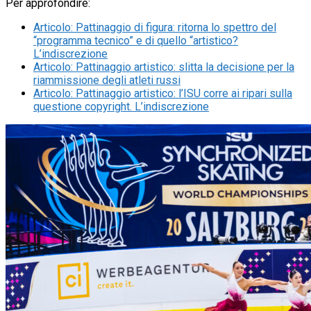
Per approfondire:
Articolo
:
Pattinaggio di figura: ritorna lo spettro del
“programma tecnico” e di quello “artistico?
L’indiscrezione
Articolo
:
Pattinaggio artistico: slitta la decisione per la
riammissione degli atleti russi
Articolo
:
Pattinaggio artistico: l’ISU corre ai ripari sulla
questione copyright. L’indiscrezione