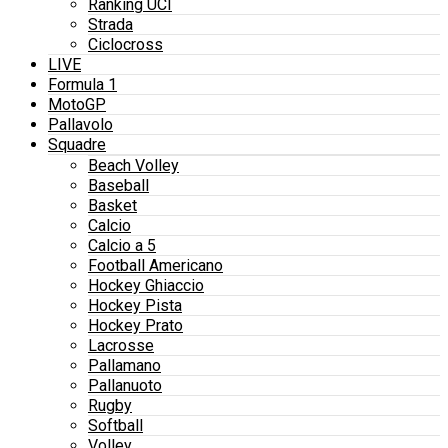
Ranking UCI
Strada
Ciclocross
LIVE
Formula 1
MotoGP
Pallavolo
Squadre
Beach Volley
Baseball
Basket
Calcio
Calcio a 5
Football Americano
Hockey Ghiaccio
Hockey Pista
Hockey Prato
Lacrosse
Pallamano
Pallanuoto
Rugby
Softball
Volley