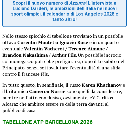
Scopri il nuovo numero di
Azzurra
! L'intervista a
Luciano Darderi, le ambizioni dell'Italia nei nuovi
sport olimpici, il calendario di Los Angeles 2028 e
tanto altro!
Nello stesso spicchio di tabellone troviamo in un possibile
ottavo
Corentin Moutet o Ignacio Buse
e in un quarto
eventuale
Valentin Vacherot / Terence Atmane /
Brandon Nakashima / Arthur Fils
. Un possibile incrocio
col monegasco potrebbe prefigurarsi, dopo il ko subito nel
Principato, senza sottovalutare l’eventualità di una sfida
contro il francese Fils.
In tutto questo, in semifinale, il russo
Karen Khachanov
e
il britannico
Cameron Norrie
sono quelli da considerare,
mentre nell’atto conclusivo, ovviamente, c’è Carlitos
Alcaraz che ambisce essere re della terra davanti al
pubblico di casa.
TABELLONE ATP BARCELLONA 2026