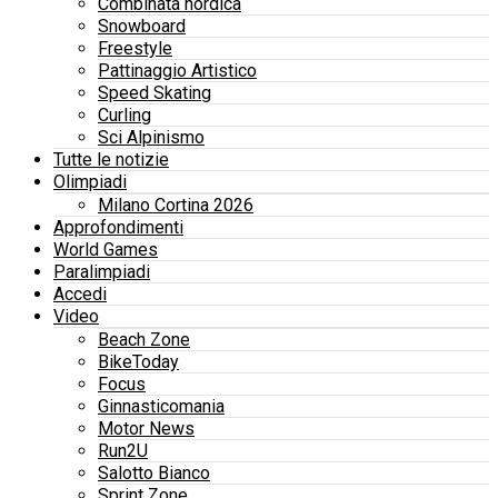
Combinata nordica
Snowboard
Freestyle
Pattinaggio Artistico
Speed Skating
Curling
Sci Alpinismo
Tutte le notizie
Olimpiadi
Milano Cortina 2026
Approfondimenti
World Games
Paralimpiadi
Accedi
Video
Beach Zone
BikeToday
Focus
Ginnasticomania
Motor News
Run2U
Salotto Bianco
Sprint Zone