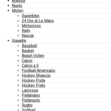
Atletica
Nuoto
Motori
Superbike
24 Ore di Le Mans
Motocross
Rally
Nascar
Squadre
Baseball
Basket
Beach Volley
Calcio
Calcio a 5
Football Americano
Hockey Ghiaccio
Hockey Pista
Hockey Prato
Lacrosse
Pallamano
Pallanuoto
Rugby
Softball