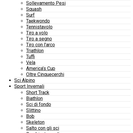
Sollevamento Pesi
Squash
Surf
Taekwondo
Tennistavolo
Tiro a volo
Tiro a segno
Tiro con l’arco
Triathlon
Tuffi
Vela
America’s Cup
Oltre Cinquecerchi
Sci Alpino
Sport Invernali
Short Track
Biathlon
Sci di fondo
Slittino
Bob
Skeleton
Salto con gli sci