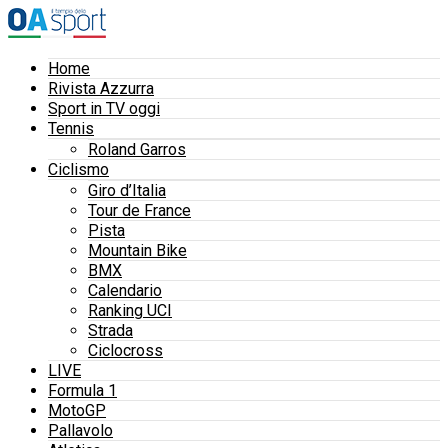
Home
Rivista Azzurra
Sport in TV oggi
Tennis
Roland Garros
Ciclismo
Giro d’Italia
Tour de France
Pista
Mountain Bike
BMX
Calendario
Ranking UCI
Strada
Ciclocross
LIVE
Formula 1
MotoGP
Pallavolo