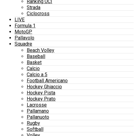
Ranking UCI
Strada
Ciclocross
LIVE
Formula 1
MotoGP
Pallavolo
Squadre
Beach Volley
Baseball
Basket
Calcio
Calcio a 5
Football Americano
Hockey Ghiaccio
Hockey Pista
Hockey Prato
Lacrosse
Pallamano
Pallanuoto
Rugby
Softball
Volley