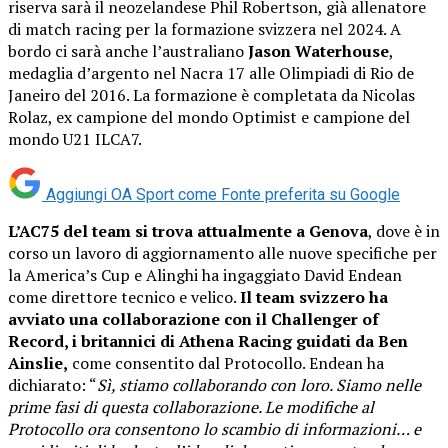
riserva sarà il neozelandese Phil Robertson, già allenatore
di match racing per la formazione svizzera nel 2024. A
bordo ci sarà anche l’australiano
Jason Waterhouse
,
medaglia d’argento nel Nacra 17 alle Olimpiadi di Rio de
Janeiro del 2016. La formazione è completata da Nicolas
Rolaz, ex campione del mondo Optimist e campione del
mondo U21 ILCA7.
Aggiungi OA Sport come
Fonte preferita su Google
L’AC75 del team si trova attualmente a Genova
, dove è in
corso un lavoro di aggiornamento alle nuove specifiche per
la America’s Cup e Alinghi ha ingaggiato David Endean
come direttore tecnico e velico.
Il team svizzero ha
avviato una collaborazione con il Challenger of
Record, i britannici di Athena Racing guidati da Ben
Ainslie,
come consentito dal Protocollo. Endean ha
dichiarato: “
Sì, stiamo collaborando con loro. Siamo nelle
prime fasi di questa collaborazione. Le modifiche al
Protocollo ora consentono lo scambio di informazioni… e