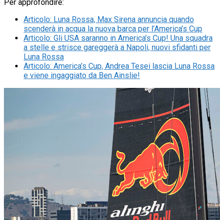
Per approfondire:
Articolo
:
Luna Rossa, Max Sirena annuncia quando
scenderà in acqua la nuova barca per l’America’s Cup
Articolo
:
Gli USA saranno in America’s Cup! Una squadra
a stelle e strisce gareggerà a Napoli, nuovi sfidanti per
Luna Rossa
Articolo
:
America’s Cup, Andrea Tesei lascia Luna Rossa
e viene ingaggiato da Ben Ainslie!