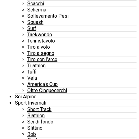
Scacchi
Scherma
Sollevamento Pesi
Squash
Surf
Taekwondo
Tennistavolo
Tiro a volo
Tiro a segno
Tiro con l’arco
Triathlon
Tuffi
Vela
America’s Cup
Oltre Cinquecerchi
Sci Alpino
Sport Invernali
Short Track
Biathlon
Sci di fondo
Slittino
Bob