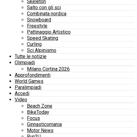
Skeleton
Salto con gli sci
Combinata nordica
Snowboard
Freestyle
Pattinaggio Artistico
Speed Skating
Curling
Sci Alpinismo
Tutte le notizie
Olimpiadi
Milano Cortina 2026
Approfondimenti
World Games
Paralimpiadi
Accedi
Video
Beach Zone
BikeToday
Focus
Ginnasticomania
Motor News
Run2U