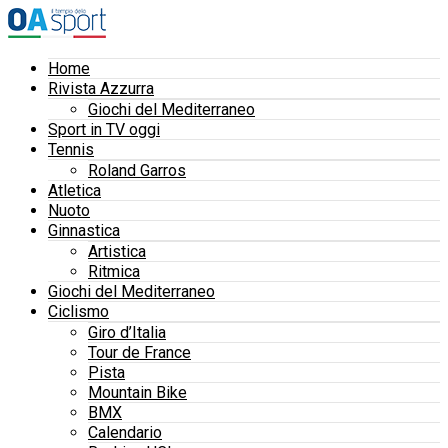
Home
Rivista Azzurra
Giochi del Mediterraneo
Sport in TV oggi
Tennis
Roland Garros
Atletica
Nuoto
Ginnastica
Artistica
Ritmica
Giochi del Mediterraneo
Ciclismo
Giro d’Italia
Tour de France
Pista
Mountain Bike
BMX
Calendario