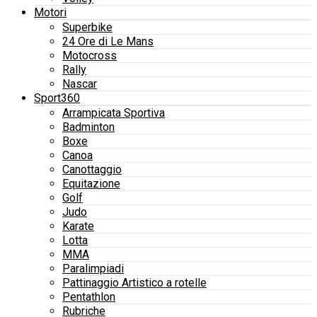
Motori
Superbike
24 Ore di Le Mans
Motocross
Rally
Nascar
Sport360
Arrampicata Sportiva
Badminton
Boxe
Canoa
Canottaggio
Equitazione
Golf
Judo
Karate
Lotta
MMA
Paralimpiadi
Pattinaggio Artistico a rotelle
Pentathlon
Rubriche