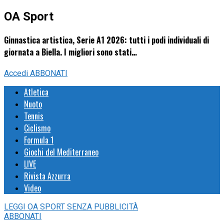
OA Sport
Ginnastica artistica, Serie A1 2026: tutti i podi individuali di
giornata a Biella. I migliori sono stati…
Accedi
ABBONATI
Atletica
Nuoto
Tennis
Ciclismo
Formula 1
Giochi del Mediterraneo
LIVE
Rivista Azzurra
Video
LEGGI
OA SPORT
SENZA PUBBLICITÀ
ABBONATI