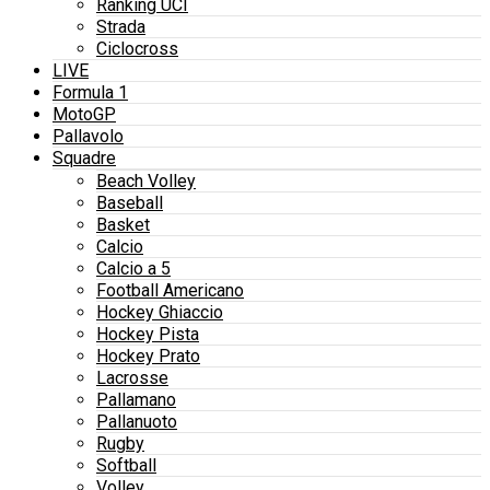
Ranking UCI
Strada
Ciclocross
LIVE
Formula 1
MotoGP
Pallavolo
Squadre
Beach Volley
Baseball
Basket
Calcio
Calcio a 5
Football Americano
Hockey Ghiaccio
Hockey Pista
Hockey Prato
Lacrosse
Pallamano
Pallanuoto
Rugby
Softball
Volley