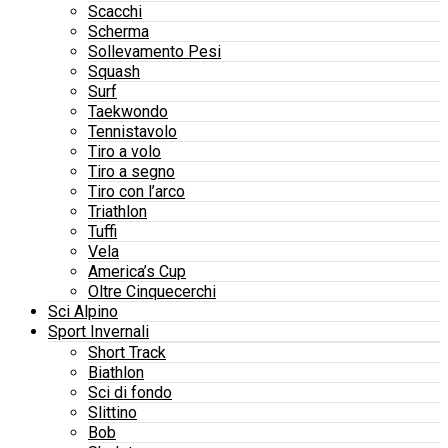
Scacchi
Scherma
Sollevamento Pesi
Squash
Surf
Taekwondo
Tennistavolo
Tiro a volo
Tiro a segno
Tiro con l’arco
Triathlon
Tuffi
Vela
America’s Cup
Oltre Cinquecerchi
Sci Alpino
Sport Invernali
Short Track
Biathlon
Sci di fondo
Slittino
Bob