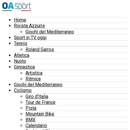
Home
Rivista Azzurra
Giochi del Mediterraneo
Sport in TV oggi
Tennis
Roland Garros
Atletica
Nuoto
Ginnastica
Artistica
Ritmica
Giochi del Mediterraneo
Ciclismo
Giro d’Italia
Tour de France
Pista
Mountain Bike
BMX
Calendario