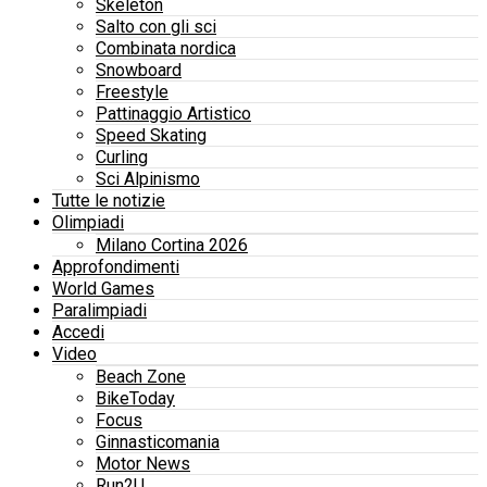
Skeleton
Salto con gli sci
Combinata nordica
Snowboard
Freestyle
Pattinaggio Artistico
Speed Skating
Curling
Sci Alpinismo
Tutte le notizie
Olimpiadi
Milano Cortina 2026
Approfondimenti
World Games
Paralimpiadi
Accedi
Video
Beach Zone
BikeToday
Focus
Ginnasticomania
Motor News
Run2U