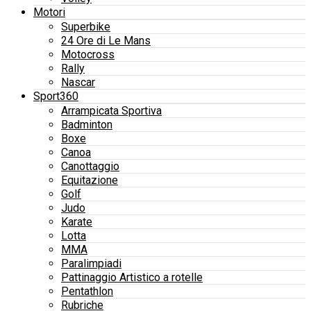
Motori
Superbike
24 Ore di Le Mans
Motocross
Rally
Nascar
Sport360
Arrampicata Sportiva
Badminton
Boxe
Canoa
Canottaggio
Equitazione
Golf
Judo
Karate
Lotta
MMA
Paralimpiadi
Pattinaggio Artistico a rotelle
Pentathlon
Rubriche