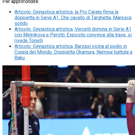
Per approfondire:
Articolo
:
Ginnastica artistica, la Pro Carate firma la
doppietta in Serie A1. Che cavallo di Targhetta, Maresca
solido
Articolo
:
Ginnastica artistica, Vercelli domina in Serie A1
con Melnikova e Perotti. Esposito convince alla trave, si
rivede Tonelli
Articolo
:
Ginnastica artistica, Barzasi vicina al podio in
Coppa del Mondo. Doppietta Okamura, Nemour battuta a
Baku