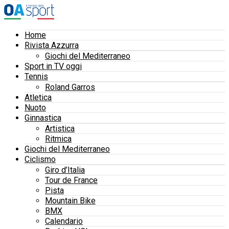
Home
Rivista Azzurra
Giochi del Mediterraneo
Sport in TV oggi
Tennis
Roland Garros
Atletica
Nuoto
Ginnastica
Artistica
Ritmica
Giochi del Mediterraneo
Ciclismo
Giro d’Italia
Tour de France
Pista
Mountain Bike
BMX
Calendario