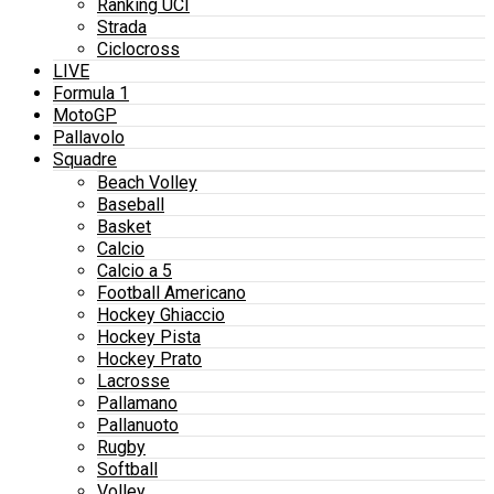
Ranking UCI
Strada
Ciclocross
LIVE
Formula 1
MotoGP
Pallavolo
Squadre
Beach Volley
Baseball
Basket
Calcio
Calcio a 5
Football Americano
Hockey Ghiaccio
Hockey Pista
Hockey Prato
Lacrosse
Pallamano
Pallanuoto
Rugby
Softball
Volley