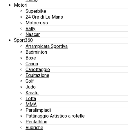
Motori
Superbike
24 Ore di Le Mans
Motocross
Rally
Nascar
Sport360
Arrampicata Sportiva
Badminton
Boxe
Canoa
Canottaggio
Equitazione
Golf
Judo
Karate
Lotta
MMA
Paralimpiadi
Pattinaggio Artistico a rotelle
Pentathlon
Rubriche