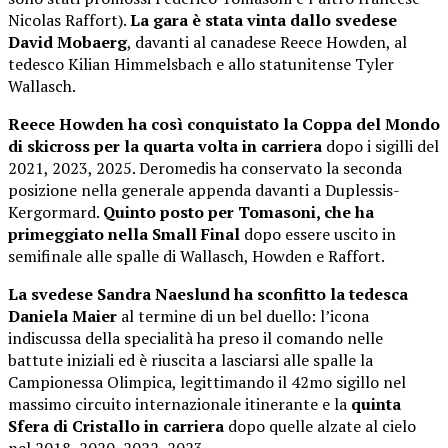
Nicolas Raffort).
La gara è stata vinta dallo svedese
David Mobaerg
, davanti al canadese Reece Howden, al
tedesco Kilian Himmelsbach e allo statunitense Tyler
Wallasch.
Reece Howden ha così conquistato la Coppa del Mondo
di skicross per la quarta volta in carriera
dopo i sigilli del
2021, 2023, 2025. Deromedis ha conservato la seconda
posizione nella generale appenda davanti a Duplessis-
Kergormard.
Quinto posto per Tomasoni, che ha
primeggiato nella Small Final
dopo essere uscito in
semifinale alle spalle di Wallasch, Howden e Raffort.
La svedese Sandra Naeslund ha sconfitto la tedesca
Daniela Maier
al termine di un bel duello: l’icona
indiscussa della specialità ha preso il comando nelle
battute iniziali ed è riuscita a lasciarsi alle spalle la
Campionessa Olimpica, legittimando il 42mo sigillo nel
massimo circuito internazionale itinerante e la
quinta
Sfera di Cristallo in carriera
dopo quelle alzate al cielo
nel 2018, 2020, 2022, 2023.