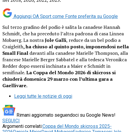
Aggiungi OA Sport come
Fonte preferita su Google
Sul terzo gradino del podio è salita la canadese Hannah
Schmidt, che ha preceduto l’altra padrona di casa Linnea
Mobaerg. La nostra
Jole Galli
, reduce da un bel podio a
Craigleith
, ha chiuso al quinto posto, imponendosi nella
Small Final
davanti alla canadese Marielle Thompson, alla
francese Marielle Berger Sabbatel e alla tedesca Veronikca
Redder dopo essersi inchinata a Maier e Schmidt in
semifinale.
La Coppa del Mondo 2026 di skicross si
chiuderà domenica 29 marzo con l’ultima gara a
Gaellivare.
Leggi tutte le notizie di oggi
Rimani aggiornato seguendoci su Google News!
SEGUICI
Argomenti correlati:
Coppa del Mondo skicross 2025-
2026
Daniela Maier
David Mobaerg
Federico Tomasoni
Jole