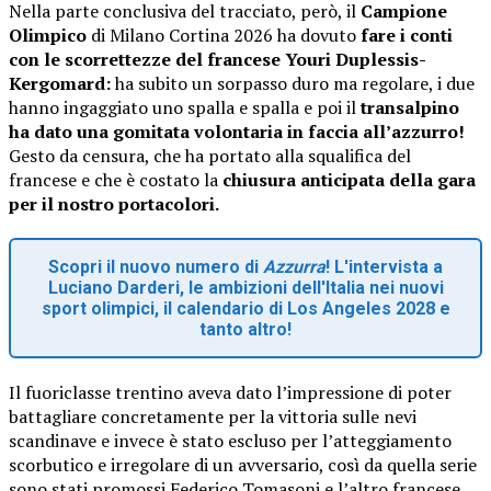
Nella parte conclusiva del tracciato, però, il
Campione
Olimpico
di Milano Cortina 2026 ha dovuto
fare i conti
con le scorrettezze del francese Youri Duplessis-
Kergomard:
ha subito un sorpasso duro ma regolare, i due
hanno ingaggiato uno spalla e spalla e poi il
transalpino
ha dato una gomitata volontaria in faccia all’azzurro!
Gesto da censura, che ha portato alla squalifica del
francese e che è costato la
chiusura anticipata della gara
per il nostro portacolori.
Scopri il nuovo numero di
Azzurra
! L'intervista a
Luciano Darderi, le ambizioni dell'Italia nei nuovi
sport olimpici, il calendario di Los Angeles 2028 e
tanto altro!
Il fuoriclasse trentino aveva dato l’impressione di poter
battagliare concretamente per la vittoria sulle nevi
scandinave e invece è stato escluso per l’atteggiamento
scorbutico e irregolare di un avversario, così da quella serie
sono stati promossi Federico Tomasoni e l’altro francese