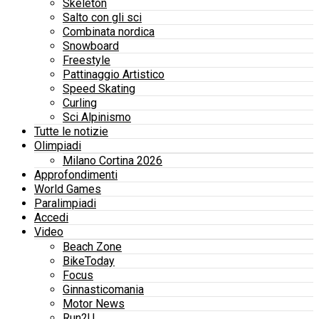
Skeleton
Salto con gli sci
Combinata nordica
Snowboard
Freestyle
Pattinaggio Artistico
Speed Skating
Curling
Sci Alpinismo
Tutte le notizie
Olimpiadi
Milano Cortina 2026
Approfondimenti
World Games
Paralimpiadi
Accedi
Video
Beach Zone
BikeToday
Focus
Ginnasticomania
Motor News
Run2U