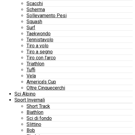
Scacchi
Scherma
Sollevamento Pesi
Squash
Surf
Taekwondo
Tennistavolo
Tiro a volo
Tiro a segno
Tiro con l’arco
Triathlon
Tuffi
Vela
America’s Cup
Oltre Cinquecerchi
Sci Alpino
Sport Invernali
Short Track
Biathlon
Sci di fondo
Slittino
Bob