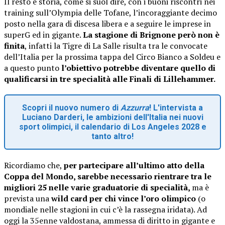
Il resto è storia, come si suol dire, con i buoni riscontri nei
training sull’Olympia delle Tofane, l’incoraggiante decimo
posto nella gara di discesa libera e a seguire le imprese in
superG ed in gigante.
La stagione di Brignone però non è
finita
, infatti la Tigre di La Salle risulta tra le convocate
dell’Italia per la prossima tappa del Circo Bianco a Soldeu e
a questo punto
l’obiettivo potrebbe diventare quello di
qualificarsi in tre specialità alle Finali di Lillehammer.
Scopri il nuovo numero di
Azzurra
! L'intervista a
Luciano Darderi, le ambizioni dell'Italia nei nuovi
sport olimpici, il calendario di Los Angeles 2028 e
tanto altro!
Ricordiamo che,
per partecipare all’ultimo atto della
Coppa del Mondo, sarebbe necessario rientrare tra le
migliori 25 nelle varie graduatorie di specialità,
ma è
prevista una
wild card per chi vince l’oro olimpico
(o
mondiale nelle stagioni in cui c’è la rassegna iridata). Ad
oggi la 35enne valdostana, ammessa di diritto in gigante e