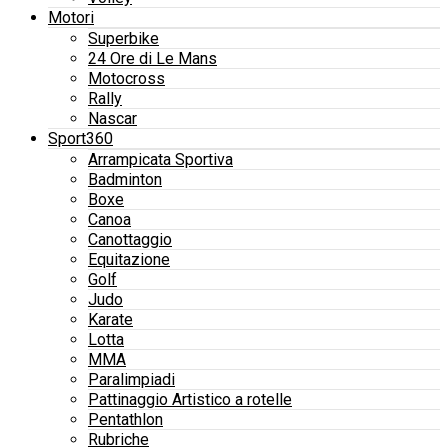
Motori
Superbike
24 Ore di Le Mans
Motocross
Rally
Nascar
Sport360
Arrampicata Sportiva
Badminton
Boxe
Canoa
Canottaggio
Equitazione
Golf
Judo
Karate
Lotta
MMA
Paralimpiadi
Pattinaggio Artistico a rotelle
Pentathlon
Rubriche