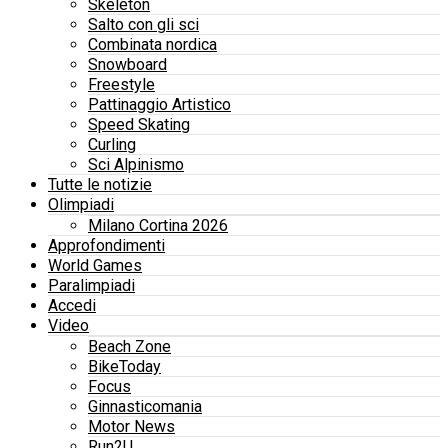
Skeleton
Salto con gli sci
Combinata nordica
Snowboard
Freestyle
Pattinaggio Artistico
Speed Skating
Curling
Sci Alpinismo
Tutte le notizie
Olimpiadi
Milano Cortina 2026
Approfondimenti
World Games
Paralimpiadi
Accedi
Video
Beach Zone
BikeToday
Focus
Ginnasticomania
Motor News
Run2U