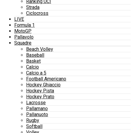
Ranking UCI
Strada
Ciclocross
LIVE
Formula 1
MotoGP
Pallavolo
Squadre
Beach Volley
Baseball
Basket
Calcio
Calcio a 5
Football Americano
Hockey Ghiaccio
Hockey Pista
Hockey Prato
Lacrosse
Pallamano
Pallanuoto
Rugby
Softball
Volley