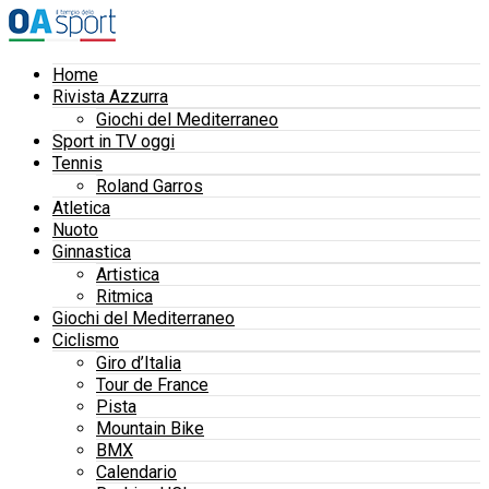
Home
Rivista Azzurra
Giochi del Mediterraneo
Sport in TV oggi
Tennis
Roland Garros
Atletica
Nuoto
Ginnastica
Artistica
Ritmica
Giochi del Mediterraneo
Ciclismo
Giro d’Italia
Tour de France
Pista
Mountain Bike
BMX
Calendario