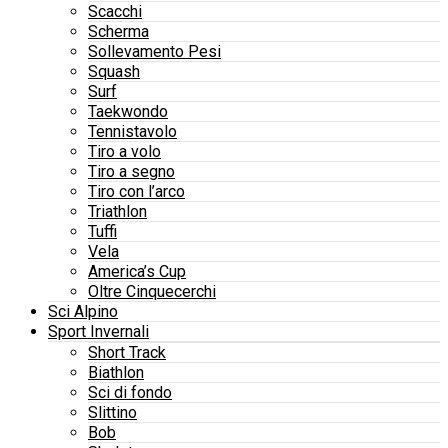
Scacchi
Scherma
Sollevamento Pesi
Squash
Surf
Taekwondo
Tennistavolo
Tiro a volo
Tiro a segno
Tiro con l’arco
Triathlon
Tuffi
Vela
America’s Cup
Oltre Cinquecerchi
Sci Alpino
Sport Invernali
Short Track
Biathlon
Sci di fondo
Slittino
Bob