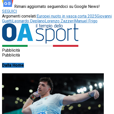
Rimani aggiornato seguendoci su Google News!
SEGUICI
Argomenti correlati:
Europei nuoto in vasca corta 2025
Giovanni
Guatti
Leonardo Deplano
Lorenzo Zazzeri
Manuel Frigo
Pubblicità
Pubblicità
Dalla Home