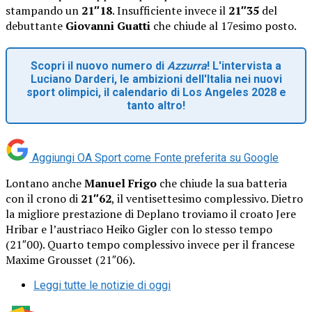
stampando un
21″18
. Insufficiente invece il
21″35
del
debuttante
Giovanni Guatti
che chiude al 17esimo posto.
Scopri il nuovo numero di
Azzurra
! L'intervista a
Luciano Darderi, le ambizioni dell'Italia nei nuovi
sport olimpici, il calendario di Los Angeles 2028 e
tanto altro!
Aggiungi OA Sport come
Fonte preferita su Google
Lontano anche
Manuel Frigo
che chiude la sua batteria
con il crono di
21″62
, il ventisettesimo complessivo. Dietro
la migliore prestazione di Deplano troviamo il croato Jere
Hribar e l’austriaco Heiko Gigler con lo stesso tempo
(21″00). Quarto tempo complessivo invece per il francese
Maxime Grousset (21″06).
Leggi tutte le notizie di oggi