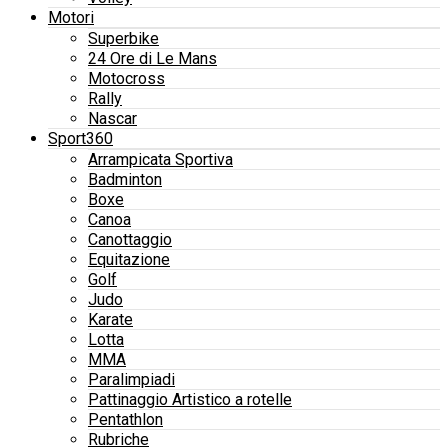
Motori
Superbike
24 Ore di Le Mans
Motocross
Rally
Nascar
Sport360
Arrampicata Sportiva
Badminton
Boxe
Canoa
Canottaggio
Equitazione
Golf
Judo
Karate
Lotta
MMA
Paralimpiadi
Pattinaggio Artistico a rotelle
Pentathlon
Rubriche