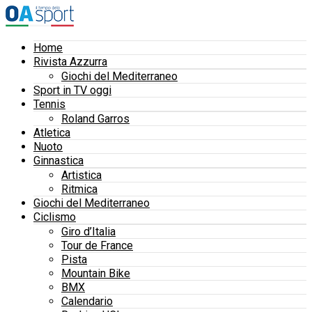
Home
Rivista Azzurra
Giochi del Mediterraneo
Sport in TV oggi
Tennis
Roland Garros
Atletica
Nuoto
Ginnastica
Artistica
Ritmica
Giochi del Mediterraneo
Ciclismo
Giro d’Italia
Tour de France
Pista
Mountain Bike
BMX
Calendario