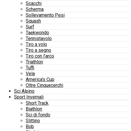
Scacchi
Scherma
Sollevamento Pesi
Squash
Surf
Taekwondo
Tennistavolo
Tiro a volo
Tiro a segno
Tiro con l’arco
Triathlon
Tuffi
Vela
America’s Cup
Oltre Cinquecerchi
Sci Alpino
Sport Invernali
Short Track
Biathlon
Sci di fondo
Slittino
Bob