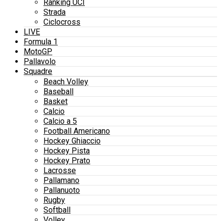
Ranking UCI
Strada
Ciclocross
LIVE
Formula 1
MotoGP
Pallavolo
Squadre
Beach Volley
Baseball
Basket
Calcio
Calcio a 5
Football Americano
Hockey Ghiaccio
Hockey Pista
Hockey Prato
Lacrosse
Pallamano
Pallanuoto
Rugby
Softball
Volley