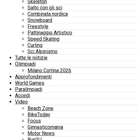
Skeleton
Salto con gli sci
Combinata nordica
Snowboard
Freestyle
Pattinaggio Artistico
Speed Skating
Curling
Sci Alpinismo
Tutte le notizie
Olimpiadi
Milano Cortina 2026
Approfondimenti
World Games
Paralimpiadi
Accedi
Video
Beach Zone
BikeToday
Focus
Ginnasticomania
Motor News
Run2U