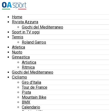
Home
Rivista Azzurra
Giochi del Mediterraneo
Sport in TV oggi
Tennis
Roland Garros
Atletica
Nuoto
Ginnastica
Artistica
Ritmica
Giochi del Mediterraneo
Ciclismo
Giro d’Italia
Tour de France
Pista
Mountain Bike
BMX
Calendario