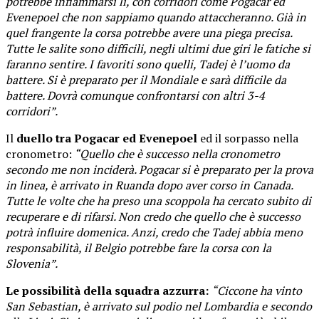
potrebbe infiammarsi lì, con corridori come Pogacar ed
Evenepoel che non sappiamo quando attaccheranno. Già in
quel frangente la corsa potrebbe avere una piega precisa.
Tutte le salite sono difficili, negli ultimi due giri le fatiche si
faranno sentire. I favoriti sono quelli, Tadej è l’uomo da
battere. Si è preparato per il Mondiale e sarà difficile da
battere. Dovrà comunque confrontarsi con altri 3-4
corridori”.
Il
duello tra Pogacar ed Evenepoel
ed il sorpasso nella
cronometro:
“Quello che è successo nella cronometro
secondo me non inciderà. Pogacar si è preparato per la prova
in linea, è arrivato in Ruanda dopo aver corso in Canada.
Tutte le volte che ha preso una scoppola ha cercato subito di
recuperare e di rifarsi. Non credo che quello che è successo
potrà influire domenica. Anzi, credo che Tadej abbia meno
responsabilità, il Belgio potrebbe fare la corsa con la
Slovenia”.
Le possibilità della squadra azzurra:
“Ciccone ha vinto
San Sebastian, è arrivato sul podio nel Lombardia e secondo