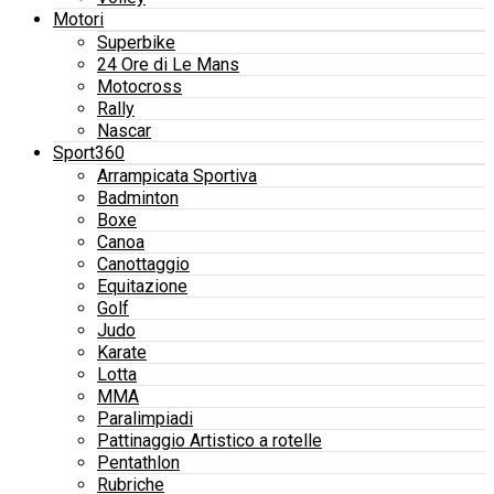
Motori
Superbike
24 Ore di Le Mans
Motocross
Rally
Nascar
Sport360
Arrampicata Sportiva
Badminton
Boxe
Canoa
Canottaggio
Equitazione
Golf
Judo
Karate
Lotta
MMA
Paralimpiadi
Pattinaggio Artistico a rotelle
Pentathlon
Rubriche