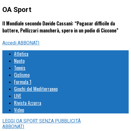
OA Sport
Il Mondiale secondo Davide Cassani: “Pogacar difficile da
battere, Pellizzari mancherà, spero in un podio di Ciccone”
Accedi
ABBONATI
Atletica
Nuoto
Tennis
Ciclismo
Formula 1
Giochi del Mediterraneo
LIVE
Rivista Azzurra
Video
LEGGI
OA SPORT
SENZA PUBBLICITÀ
ABBONATI