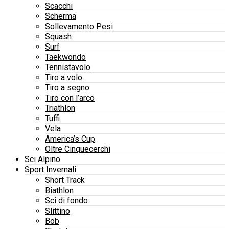
Scacchi
Scherma
Sollevamento Pesi
Squash
Surf
Taekwondo
Tennistavolo
Tiro a volo
Tiro a segno
Tiro con l’arco
Triathlon
Tuffi
Vela
America’s Cup
Oltre Cinquecerchi
Sci Alpino
Sport Invernali
Short Track
Biathlon
Sci di fondo
Slittino
Bob