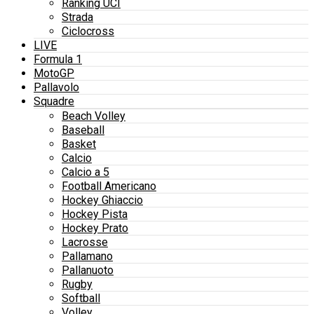
Ranking UCI
Strada
Ciclocross
LIVE
Formula 1
MotoGP
Pallavolo
Squadre
Beach Volley
Baseball
Basket
Calcio
Calcio a 5
Football Americano
Hockey Ghiaccio
Hockey Pista
Hockey Prato
Lacrosse
Pallamano
Pallanuoto
Rugby
Softball
Volley