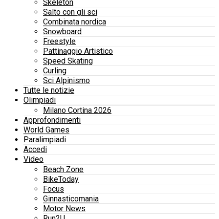
Skeleton
Salto con gli sci
Combinata nordica
Snowboard
Freestyle
Pattinaggio Artistico
Speed Skating
Curling
Sci Alpinismo
Tutte le notizie
Olimpiadi
Milano Cortina 2026
Approfondimenti
World Games
Paralimpiadi
Accedi
Video
Beach Zone
BikeToday
Focus
Ginnasticomania
Motor News
Run2U