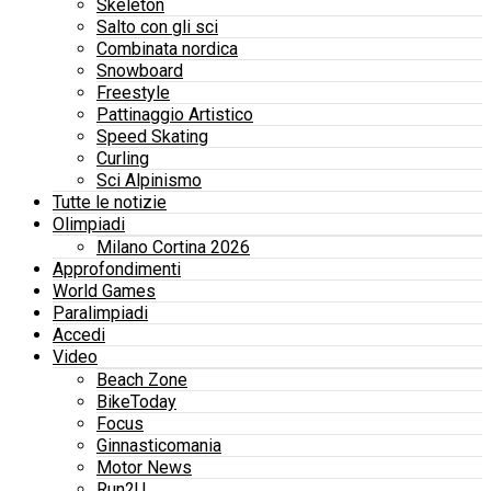
Skeleton
Salto con gli sci
Combinata nordica
Snowboard
Freestyle
Pattinaggio Artistico
Speed Skating
Curling
Sci Alpinismo
Tutte le notizie
Olimpiadi
Milano Cortina 2026
Approfondimenti
World Games
Paralimpiadi
Accedi
Video
Beach Zone
BikeToday
Focus
Ginnasticomania
Motor News
Run2U