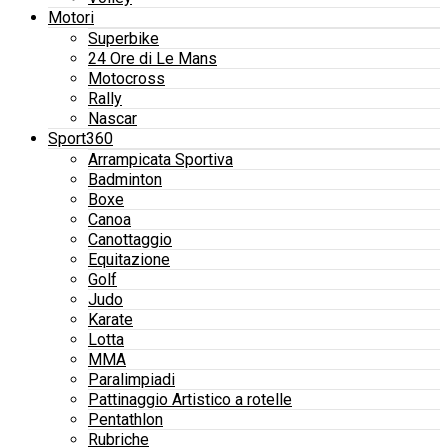
Motori
Superbike
24 Ore di Le Mans
Motocross
Rally
Nascar
Sport360
Arrampicata Sportiva
Badminton
Boxe
Canoa
Canottaggio
Equitazione
Golf
Judo
Karate
Lotta
MMA
Paralimpiadi
Pattinaggio Artistico a rotelle
Pentathlon
Rubriche