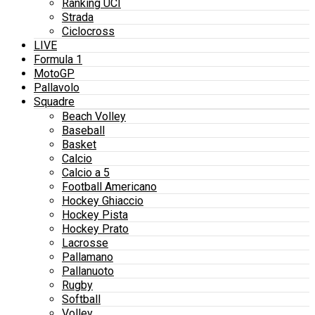
Ranking UCI
Strada
Ciclocross
LIVE
Formula 1
MotoGP
Pallavolo
Squadre
Beach Volley
Baseball
Basket
Calcio
Calcio a 5
Football Americano
Hockey Ghiaccio
Hockey Pista
Hockey Prato
Lacrosse
Pallamano
Pallanuoto
Rugby
Softball
Volley