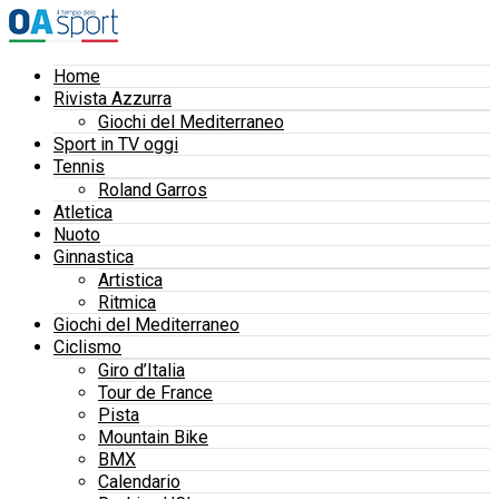
Home
Rivista Azzurra
Giochi del Mediterraneo
Sport in TV oggi
Tennis
Roland Garros
Atletica
Nuoto
Ginnastica
Artistica
Ritmica
Giochi del Mediterraneo
Ciclismo
Giro d’Italia
Tour de France
Pista
Mountain Bike
BMX
Calendario