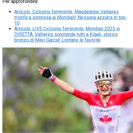
Per approfondire:
Articolo
:
Ciclismo femminile, Magdeleine Vallieres
trionfa a sorpresa ai Mondiali! Nessuna azzurra in top-
10
Articolo
:
LIVE Ciclismo femminile, Mondiali 2025 in
DIRETTA: Vallieres sorprende tutti a Kigali, storico
bronzo di Mavi Garcia! Lontane le favorite