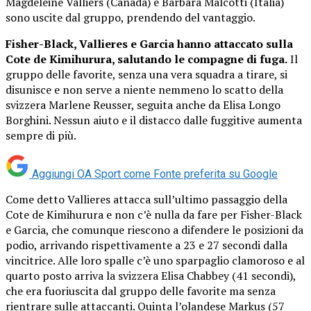
Magdeleine Valliers (Canada) e Barbara Malcotti (Italia)
sono uscite dal gruppo, prendendo del vantaggio.
Fisher-Black, Vallieres e Garcia hanno attaccato sulla
Cote de Kimihurura, salutando le compagne di fuga.
Il
gruppo delle favorite, senza una vera squadra a tirare, si
disunisce e non serve a niente nemmeno lo scatto della
svizzera Marlene Reusser, seguita anche da Elisa Longo
Borghini. Nessun aiuto e il distacco dalle fuggitive aumenta
sempre di più.
Aggiungi OA Sport come
Fonte preferita su Google
Come detto Vallieres attacca sull’ultimo passaggio della
Cote de Kimihurura e non c’è nulla da fare per Fisher-Black
e Garcia, che comunque riescono a difendere le posizioni da
podio, arrivando rispettivamente a 23 e 27 secondi dalla
vincitrice. Alle loro spalle c’è uno sparpaglio clamoroso e al
quarto posto arriva la svizzera Elisa Chabbey (41 secondi),
che era fuoriuscita dal gruppo delle favorite ma senza
rientrare sulle attaccanti. Quinta l’olandese Markus (57