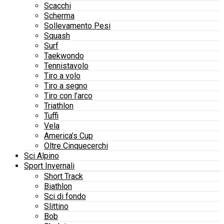
Scacchi
Scherma
Sollevamento Pesi
Squash
Surf
Taekwondo
Tennistavolo
Tiro a volo
Tiro a segno
Tiro con l’arco
Triathlon
Tuffi
Vela
America’s Cup
Oltre Cinquecerchi
Sci Alpino
Sport Invernali
Short Track
Biathlon
Sci di fondo
Slittino
Bob