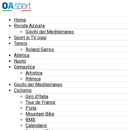
Home
Rivista Azzurra
Giochi del Mediterraneo
Sport in TV oggi
Tennis
Roland Garros
Atletica
Nuoto
Ginnastica
Artistica
Ritmica
Giochi del Mediterraneo
Ciclismo
Giro d’Italia
Tour de France
Pista
Mountain Bike
BMX
Calendario