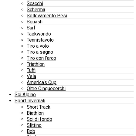
Scacchi
Scherma
Sollevamento Pesi
Squash
Surf
Taekwondo
Tennistavolo
Tiro a volo
Tiro a segno
Tiro con l’arco
Triathlon
Tuffi
Vela
America’s Cup
Oltre Cinquecerchi
Sci Alpino
Sport Invernali
Short Track
Biathlon
Sci di fondo
Slittino
Bob