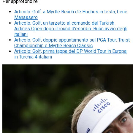
Per approfondire:
Articolo
:
Golf: a Myrtle Beach c’è Hughes in testa, bene
Manassero
Articolo
:
Golf, un terzetto al comando del Turkish
Airlines Open dopo il round d’esordio. Buon avvio degli
italiani
Articolo
:
Golf, doppio appuntamento sul PGA Tour: Truist
Championship e Myrtle Beach Classic
Articolo
:
Golf, prima tappa del DP World Tour in Europa:
in Turchia 4 italiani