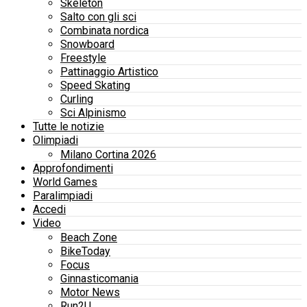
Skeleton
Salto con gli sci
Combinata nordica
Snowboard
Freestyle
Pattinaggio Artistico
Speed Skating
Curling
Sci Alpinismo
Tutte le notizie
Olimpiadi
Milano Cortina 2026
Approfondimenti
World Games
Paralimpiadi
Accedi
Video
Beach Zone
BikeToday
Focus
Ginnasticomania
Motor News
Run2U