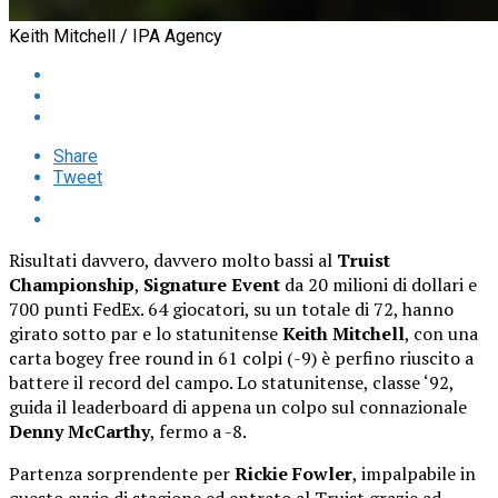
Keith Mitchell / IPA Agency
Share
Tweet
Risultati davvero, davvero molto bassi al
Truist
Championship
,
Signature
Event
da 20 milioni di dollari e
700 punti FedEx. 64 giocatori, su un totale di 72, hanno
girato sotto par e lo statunitense
Keith Mitchell
, con una
carta bogey free round in 61 colpi (-9) è perfino riuscito a
battere il record del campo. Lo statunitense, classe ‘92,
guida il leaderboard di appena un colpo sul connazionale
Denny McCarthy
, fermo a -8.
Partenza sorprendente per
Rickie Fowler
, impalpabile in
questo avvio di stagione ed entrato al Truist grazie ad