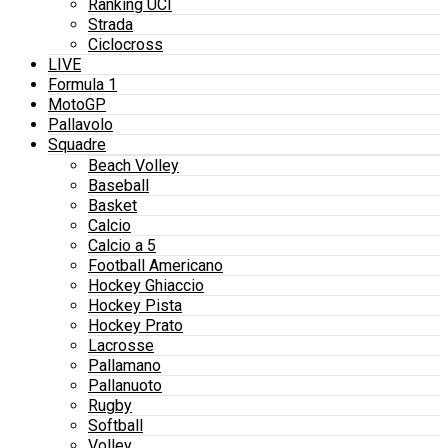
Ranking UCI
Strada
Ciclocross
LIVE
Formula 1
MotoGP
Pallavolo
Squadre
Beach Volley
Baseball
Basket
Calcio
Calcio a 5
Football Americano
Hockey Ghiaccio
Hockey Pista
Hockey Prato
Lacrosse
Pallamano
Pallanuoto
Rugby
Softball
Volley