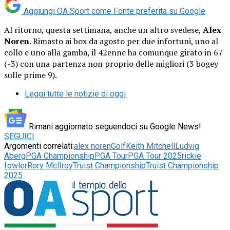
Aggiungi OA Sport come
Fonte preferita su Google
Al ritorno, questa settimana, anche un altro svedese,
Alex
Noren
. Rimasto ai box da agosto per due infortuni, uno al
collo e uno alla gamba, il 42enne ha comunque girato in 67
(-3) con una partenza non proprio delle migliori (3 bogey
sulle prime 9).
Leggi tutte le notizie di oggi
Rimani aggiornato seguendoci su Google News!
SEGUICI
Argomenti correlati:
alex noren
Golf
Keith Mitchell
Ludvig
Aberg
PGA Championship
PGA Tour
PGA Tour 2025
rickie
fowler
Rory MclIroy
Truist Championship
Truist Championship
2025