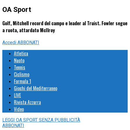
OA Sport
Golf, Mitchell record del campo e leader al Truist. Fowler segue
a ruota, attardato McIlroy
Accedi
ABBONATI
Atletica
Nuoto
Tennis
Ciclismo
Formula 1
Giochi del Mediterraneo
LIVE
Rivista Azzurra
Video
LEGGI
OA SPORT
SENZA PUBBLICITÀ
ABBONATI