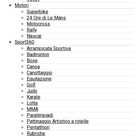
Motori
Superbike
24 Ore di Le Mans
Motocross
Rally
Nascar
Sport360
Arrampicata Sportiva
Badminton
Boxe
Canoa
Canottaggio
Equitazione
Golf
Judo
Karate
Lotta
MMA
Paralimpiadi
Pattinaggio Artistico a rotelle
Pentathlon
Rubriche