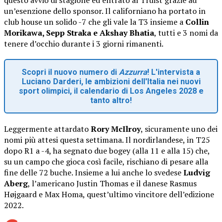
un’esenzione dello sponsor. Il californiano ha portato in
club house un solido -7 che gli vale la T3 insieme a
Collin
Morikawa, Sepp Straka e Akshay Bhatia
, tutti e 3 nomi da
tenere d’occhio durante i 3 giorni rimanenti.
Scopri il nuovo numero di
Azzurra
! L'intervista a
Luciano Darderi, le ambizioni dell'Italia nei nuovi
sport olimpici, il calendario di Los Angeles 2028 e
tanto altro!
Leggermente attardato
Rory McIlroy
, sicuramente uno dei
nomi più attesi questa settimana. Il nordirlandese, in T25
dopo R1 a -4, ha segnato due bogey (alla 11 e alla 15) che,
su un campo che gioca così facile, rischiano di pesare alla
fine delle 72 buche. Insieme a lui anche lo svedese
Ludvig
Aberg
, l’americano Justin Thomas e il danese Rasmus
Højgaard e Max Homa, quest’ultimo vincitore dell’edizione
2022.