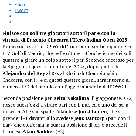
Share
Tweet
Finisce con soli tre giocatori sotto il par e con la
vittoria di Eugenio Chacarra l’Hero Indian Open 2025.
Primo successo sul DP World Tour per il venticinquenne ex
LIV Golf di Madrid, che nelle ultime 18 buche è uno dei soli
quattro a girare un colpo sotto il par. Secondo successo per
la Spagna su questo circuito nel 2025, dopo quello di
Alejandro del Rey
al Ras al Khaimah Championship;
Chacarra, con il -4 di questi quattro giorni, sarà intorno al
numero 170 del mondo con l’aggiornamento dell’OWGR.
Seconda posizione per
Keita Nakajima
: il giapponese, a -2,
riesce quest’oggi a girare pari con il par, ed è uno dei sei a
riuscirci. Alle sue spalle l’olandese
Joost Luiten
, che si
prende il -1 davanti allo svedese
Jens Dantorp
(pari con il
par), che conferma la quarta posizione di ieri e precede il
francese
Alain Saddier
(+2).