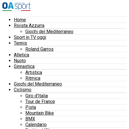
Home
Rivista Azzurra
Giochi del Mediterraneo
Sport in TV oggi
Tennis
Roland Garros
Atletica
Nuoto
Ginnastica
Artistica
Ritmica
Giochi del Mediterraneo
Ciclismo
Giro d’Italia
Tour de France
Pista
Mountain Bike
BMX
Calendario