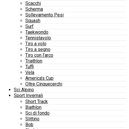
Scacchi
Scherma
Sollevamento Pesi
Squash
Surf
Taekwondo
Tennistavolo
Tiro a volo
Tiro a segno
Tiro con l’arco
Triathlon
Tuffi
Vela
America’s Cup
Oltre Cinquecerchi
Sci Alpino
Sport Invernali
Short Track
Biathlon
Sci di fondo
Slittino
Bob