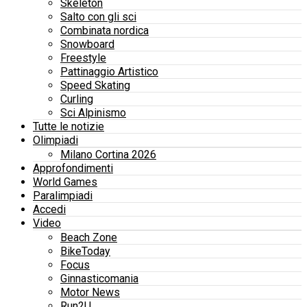
Skeleton
Salto con gli sci
Combinata nordica
Snowboard
Freestyle
Pattinaggio Artistico
Speed Skating
Curling
Sci Alpinismo
Tutte le notizie
Olimpiadi
Milano Cortina 2026
Approfondimenti
World Games
Paralimpiadi
Accedi
Video
Beach Zone
BikeToday
Focus
Ginnasticomania
Motor News
Run2U