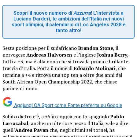
Scopri il nuovo numero di
Azzurra
! L'intervista a
Luciano Darderi, le ambizioni dell'Italia nei nuovi
sport olimpici, il calendario di Los Angeles 2028 e
tanto altro!
Sesta posizione per il sudafricano
Brandon Stone
, il
norvegese
Andreas Halvorsen
e l’inglese
Joshua Berry
,
tutti a +3, ma è alla nona che si trova la prima e brillante
traccia d’Italia. Porta il nome di
Edoardo Molinari
, che
termina a +4 e ritrova una top ten a oltre due anni dal
South African Open Championship 2022, che chiuse
parimenti nono.
Aggiungi OA Sport come
Fonte preferita su Google
Subito dietro c’è, a +5 in coppia con lo spagnolo
Pablo
Larrazabal
, anche un ulteriore pezzo d’Italia, vale a dire
quell’
Andrea Pavan
che, negli ultimi sei tornei, ha
collezionato quattro piazzamenti tra i primi venti tra cui il