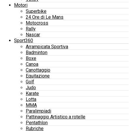
Motori
Superbike
24 Ore di Le Mans
Motocross
Rally
Nascar
Sport360
Arrampicata Sportiva
Badminton
Boxe
Canoa
Canottaggio
Equitazione
Golf
Judo
Karate
Lotta
MMA
Paralimpiadi
Pattinaggio Artistico a rotelle
Pentathlon
Rubriche