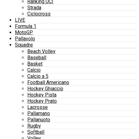
Ranking UCI
Strada
Ciclocross
LIVE
Formula 1
MotoGP
Pallavolo
Squadre
Beach Volley
Baseball
Basket
Calcio
Calcio a 5
Football Americano
Hockey Ghiaccio
Hockey Pista
Hockey Prato
Lacrosse
Pallamano
Pallanuoto
Rugby
Softball
Volley