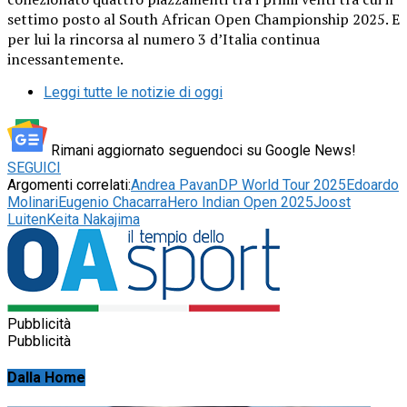
settimo posto al South African Open Championship 2025. E
per lui la rincorsa al numero 3 d’Italia continua
incessantemente.
Leggi tutte le notizie di oggi
Rimani aggiornato seguendoci su Google News!
SEGUICI
Argomenti correlati:
Andrea Pavan
DP World Tour 2025
Edoardo
Molinari
Eugenio Chacarra
Hero Indian Open 2025
Joost
Luiten
Keita Nakajima
Pubblicità
Pubblicità
Dalla Home