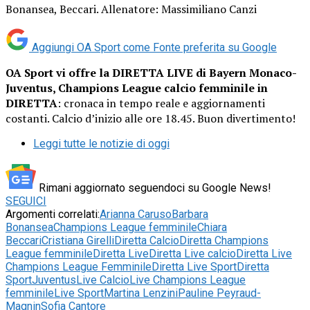
Bonansea, Beccari. Allenatore: Massimiliano Canzi
Aggiungi OA Sport come
Fonte preferita su Google
OA Sport vi offre la DIRETTA LIVE di Bayern Monaco-
Juventus, Champions League calcio femminile in
DIRETTA
: cronaca in tempo reale e aggiornamenti
costanti. Calcio d’inizio alle ore 18.45. Buon divertimento!
Leggi tutte le notizie di oggi
Rimani aggiornato seguendoci su Google News!
SEGUICI
Argomenti correlati:
Arianna Caruso
Barbara
Bonansea
Champions League femminile
Chiara
Beccari
Cristiana Girelli
Diretta Calcio
Diretta Champions
League femminile
Diretta Live
Diretta Live calcio
Diretta Live
Champions League Femminile
Diretta Live Sport
Diretta
Sport
Juventus
Live Calcio
Live Champions League
femminile
Live Sport
Martina Lenzini
Pauline Peyraud-
Magnin
Sofia Cantore