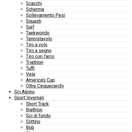
Scacchi
Scherma
Sollevamento Pesi
Squash
Surf
Taekwondo
Tennistavolo
Tiro a volo
Tiro a segno
Tiro con l’arco
Triathlon
Tuffi
Vela
America’s Cup
Oltre Cinquecerchi
Sci Alpino
Sport Invernali
Short Track
Biathlon
Sci di fondo
Slittino
Bob