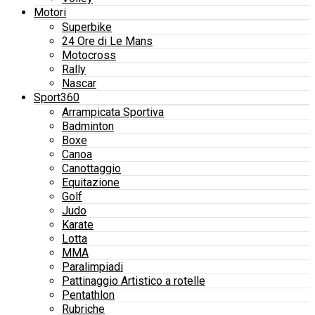
Motori
Superbike
24 Ore di Le Mans
Motocross
Rally
Nascar
Sport360
Arrampicata Sportiva
Badminton
Boxe
Canoa
Canottaggio
Equitazione
Golf
Judo
Karate
Lotta
MMA
Paralimpiadi
Pattinaggio Artistico a rotelle
Pentathlon
Rubriche