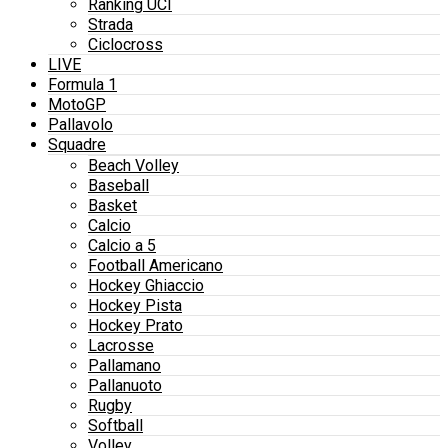
Ranking UCI
Strada
Ciclocross
LIVE
Formula 1
MotoGP
Pallavolo
Squadre
Beach Volley
Baseball
Basket
Calcio
Calcio a 5
Football Americano
Hockey Ghiaccio
Hockey Pista
Hockey Prato
Lacrosse
Pallamano
Pallanuoto
Rugby
Softball
Volley