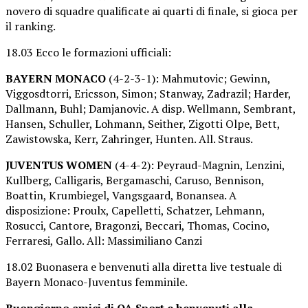
novero di squadre qualificate ai quarti di finale, si gioca per
il ranking.
18.03 Ecco le formazioni ufficiali:
BAYERN MONACO
(4-2-3-1): Mahmutovic; Gewinn,
Viggosdtorri, Ericsson, Simon; Stanway, Zadrazil; Harder,
Dallmann, Buhl; Damjanovic. A disp. Wellmann, Sembrant,
Hansen, Schuller, Lohmann, Seither, Zigotti Olpe, Bett,
Zawistowska, Kerr, Zahringer, Hunten. All. Straus.
JUVENTUS
WOMEN
(4-4-2): Peyraud-Magnin, Lenzini,
Kullberg, Calligaris, Bergamaschi, Caruso, Bennison,
Boattin, Krumbiegel, Vangsgaard, Bonansea. A
disposizione: Proulx, Capelletti, Schatzer, Lehmann,
Rosucci, Cantore, Bragonzi, Beccari, Thomas, Cocino,
Ferraresi, Gallo. All: Massimiliano Canzi
18.02 Buonasera e benvenuti alla diretta live testuale di
Bayern Monaco-Juventus femminile.
Buongiorno amici di OA Sport e benvenuti alla