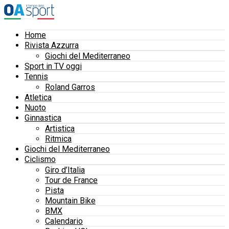
Home
Rivista Azzurra
Giochi del Mediterraneo
Sport in TV oggi
Tennis
Roland Garros
Atletica
Nuoto
Ginnastica
Artistica
Ritmica
Giochi del Mediterraneo
Ciclismo
Giro d’Italia
Tour de France
Pista
Mountain Bike
BMX
Calendario