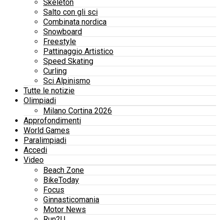
Skeleton
Salto con gli sci
Combinata nordica
Snowboard
Freestyle
Pattinaggio Artistico
Speed Skating
Curling
Sci Alpinismo
Tutte le notizie
Olimpiadi
Milano Cortina 2026
Approfondimenti
World Games
Paralimpiadi
Accedi
Video
Beach Zone
BikeToday
Focus
Ginnasticomania
Motor News
Run2U