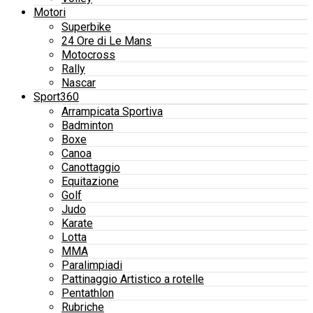
Motori
Superbike
24 Ore di Le Mans
Motocross
Rally
Nascar
Sport360
Arrampicata Sportiva
Badminton
Boxe
Canoa
Canottaggio
Equitazione
Golf
Judo
Karate
Lotta
MMA
Paralimpiadi
Pattinaggio Artistico a rotelle
Pentathlon
Rubriche