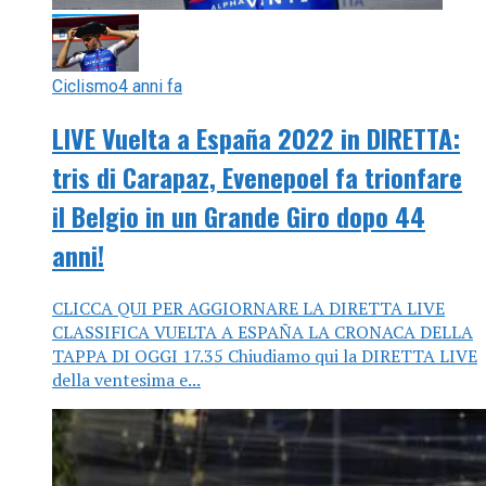
Ciclismo
4 anni fa
LIVE Vuelta a España 2022 in DIRETTA:
tris di Carapaz, Evenepoel fa trionfare
il Belgio in un Grande Giro dopo 44
anni!
CLICCA QUI PER AGGIORNARE LA DIRETTA LIVE
CLASSIFICA VUELTA A ESPAÑA LA CRONACA DELLA
TAPPA DI OGGI 17.35 Chiudiamo qui la DIRETTA LIVE
della ventesima e...