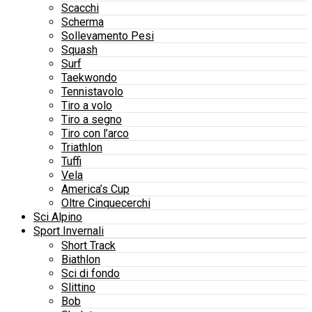
Scacchi
Scherma
Sollevamento Pesi
Squash
Surf
Taekwondo
Tennistavolo
Tiro a volo
Tiro a segno
Tiro con l’arco
Triathlon
Tuffi
Vela
America’s Cup
Oltre Cinquecerchi
Sci Alpino
Sport Invernali
Short Track
Biathlon
Sci di fondo
Slittino
Bob