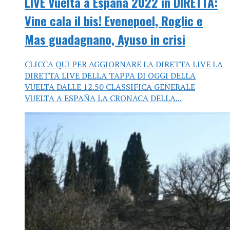
LIVE Vuelta a España 2022 in DIRETTA:
Vine cala il bis! Evenepoel, Roglic e
Mas guadagnano, Ayuso in crisi
CLICCA QUI PER AGGIORNARE LA DIRETTA LIVE LA
DIRETTA LIVE DELLA TAPPA DI OGGI DELLA
VUELTA DALLE 12.50 CLASSIFICA GENERALE
VUELTA A ESPAÑA LA CRONACA DELLA...