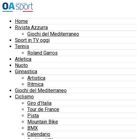
Home
Rivista Azzurra
Giochi del Mediterraneo
Sport in TV oggi
Tennis
Roland Garros
Atletica
Nuoto
Ginnastica
Artistica
Ritmica
Giochi del Mediterraneo
Ciclismo
Giro d’Italia
Tour de France
Pista
Mountain Bike
BMX
Calendario