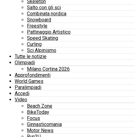
Skeleton
Salto con gli sci
Combinata nordica
Snowboard
Freestyle
Pattinaggio Artistico
Speed Skating
Curling
Sci Alpinismo
Tutte le notizie
Olimpiadi
Milano Cortina 2026
Approfondimenti
World Games
Paralimpiadi
Accedi
Video
Beach Zone
BikeToday
Focus
Ginnasticomania
Motor News
Run2U