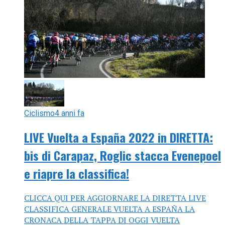
Ciclismo
4 anni fa
LIVE Vuelta a España 2022 in DIRETTA:
bis di Carapaz, Roglic stacca Evenepoel
e riapre la classifica!
CLICCA QUI PER AGGIORNARE LA DIRETTA LIVE
CLASSIFICA GENERALE VUELTA A ESPAÑA LA
CRONACA DELLA TAPPA DI OGGI VUELTA