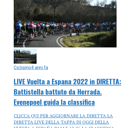
Ciclismo
4 anni fa
LIVE Vuelta a Espana 2022 in DIRETTA:
Battistella battuto da Herrada.
Evenepoel guida la classifica
CLICCA QUI PER AGGIORNARE LA DIRETTA LA
DIRETTA LIVE DELLA TAPPA DI OGGI DELLA