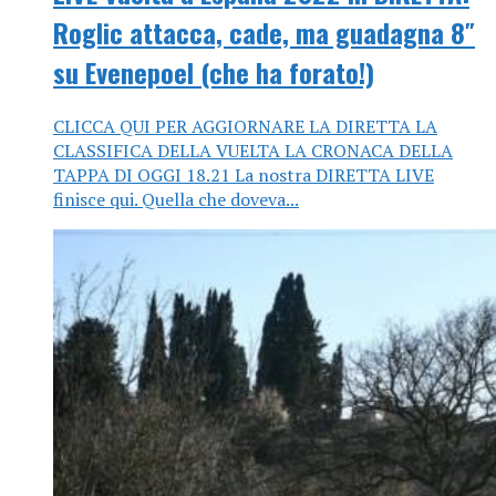
Roglic attacca, cade, ma guadagna 8″
su Evenepoel (che ha forato!)
CLICCA QUI PER AGGIORNARE LA DIRETTA LA
CLASSIFICA DELLA VUELTA LA CRONACA DELLA
TAPPA DI OGGI 18.21 La nostra DIRETTA LIVE
finisce qui. Quella che doveva...