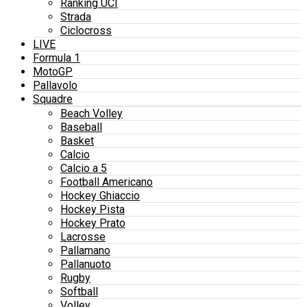
Ranking UCI
Strada
Ciclocross
LIVE
Formula 1
MotoGP
Pallavolo
Squadre
Beach Volley
Baseball
Basket
Calcio
Calcio a 5
Football Americano
Hockey Ghiaccio
Hockey Pista
Hockey Prato
Lacrosse
Pallamano
Pallanuoto
Rugby
Softball
Volley