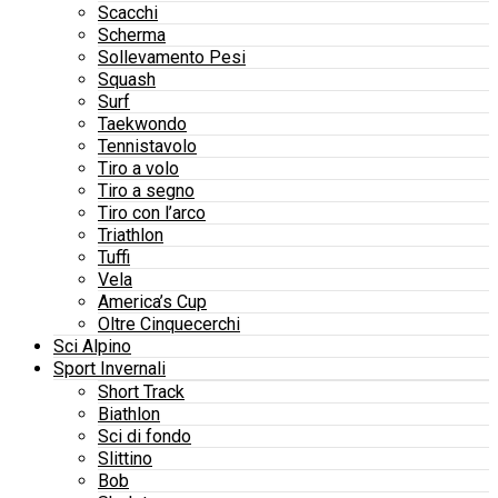
Scacchi
Scherma
Sollevamento Pesi
Squash
Surf
Taekwondo
Tennistavolo
Tiro a volo
Tiro a segno
Tiro con l’arco
Triathlon
Tuffi
Vela
America’s Cup
Oltre Cinquecerchi
Sci Alpino
Sport Invernali
Short Track
Biathlon
Sci di fondo
Slittino
Bob