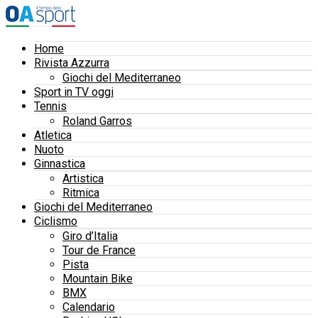
Home
Rivista Azzurra
Giochi del Mediterraneo
Sport in TV oggi
Tennis
Roland Garros
Atletica
Nuoto
Ginnastica
Artistica
Ritmica
Giochi del Mediterraneo
Ciclismo
Giro d’Italia
Tour de France
Pista
Mountain Bike
BMX
Calendario