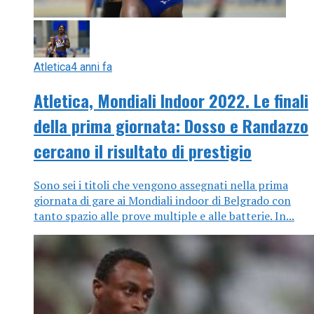
Atletica
4 anni fa
Atletica, Mondiali Indoor 2022. Le finali
della prima giornata: Dosso e Randazzo
cercano il risultato di prestigio
Sono sei i titoli che vengono assegnati nella prima
giornata di gare ai Mondiali indoor di Belgrado con
tanto spazio alle prove multiple e alle batterie. In...