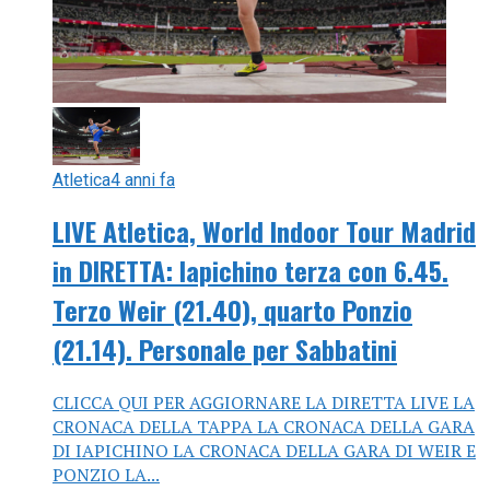
Atletica
4 anni fa
LIVE Atletica, World Indoor Tour Madrid
in DIRETTA: Iapichino terza con 6.45.
Terzo Weir (21.40), quarto Ponzio
(21.14). Personale per Sabbatini
CLICCA QUI PER AGGIORNARE LA DIRETTA LIVE LA
CRONACA DELLA TAPPA LA CRONACA DELLA GARA
DI IAPICHINO LA CRONACA DELLA GARA DI WEIR E
PONZIO LA...