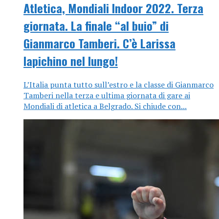
Atletica, Mondiali Indoor 2022. Terza
giornata. La finale “al buio” di
Gianmarco Tamberi. C’è Larissa
Iapichino nel lungo!
L’Italia punta tutto sull’estro e la classe di Gianmarco
Tamberi nella terza e ultima giornata di gare ai
Mondiali di atletica a Belgrado. Si chiude con...