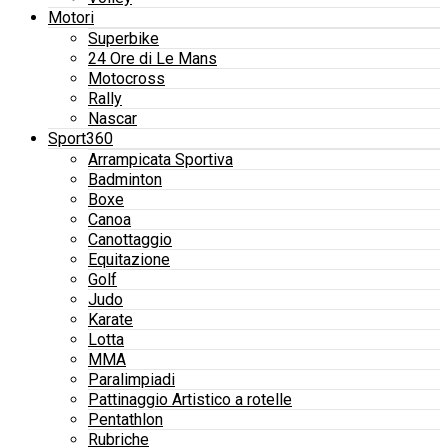
Motori
Superbike
24 Ore di Le Mans
Motocross
Rally
Nascar
Sport360
Arrampicata Sportiva
Badminton
Boxe
Canoa
Canottaggio
Equitazione
Golf
Judo
Karate
Lotta
MMA
Paralimpiadi
Pattinaggio Artistico a rotelle
Pentathlon
Rubriche