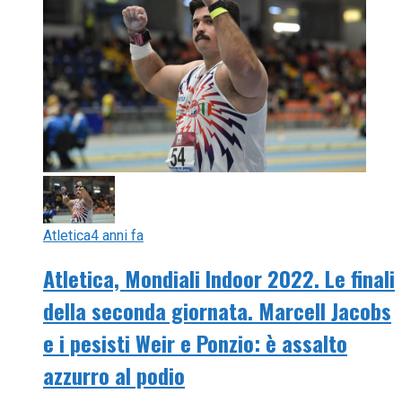
Atletica
4 anni fa
Atletica, Mondiali Indoor 2022. Le finali
della seconda giornata. Marcell Jacobs
e i pesisti Weir e Ponzio: è assalto
azzurro al podio