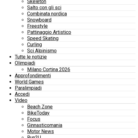
Skeleton
Salto con gli sci
Combinata nordica
Snowboard
Freestyle
Pattinaggio Artistico
Speed Skating
Curling
Sci Alpinismo
Tutte le notizie
Olimpiadi
Milano Cortina 2026
Approfondimenti
World Games
Paralimpiadi
Accedi
Video
Beach Zone
BikeToday
Focus
Ginnasticomania
Motor News
Run2U