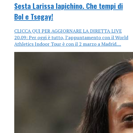
Sesta Larissa Iapichino. Che tempi di
Bol e Tsegay!
CLICCA QUI PER AGGIORNARE LA DIRETTA LIVE
20.09: Per oggi è tutto, l’appuntamento con il World
Athletics Indoor Tour è con il 2 marzo a Madrid....