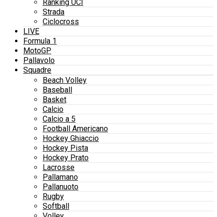
Ranking UCI
Strada
Ciclocross
LIVE
Formula 1
MotoGP
Pallavolo
Squadre
Beach Volley
Baseball
Basket
Calcio
Calcio a 5
Football Americano
Hockey Ghiaccio
Hockey Pista
Hockey Prato
Lacrosse
Pallamano
Pallanuoto
Rugby
Softball
Volley