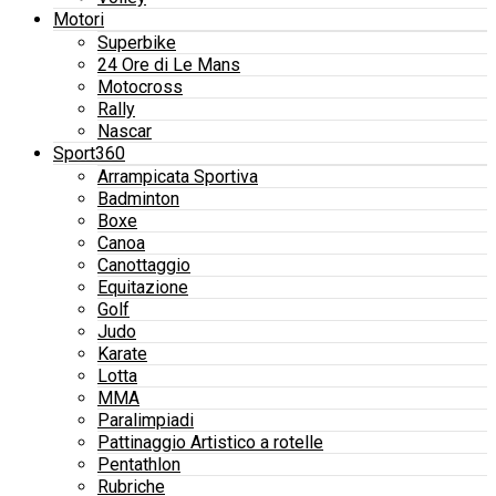
Motori
Superbike
24 Ore di Le Mans
Motocross
Rally
Nascar
Sport360
Arrampicata Sportiva
Badminton
Boxe
Canoa
Canottaggio
Equitazione
Golf
Judo
Karate
Lotta
MMA
Paralimpiadi
Pattinaggio Artistico a rotelle
Pentathlon
Rubriche