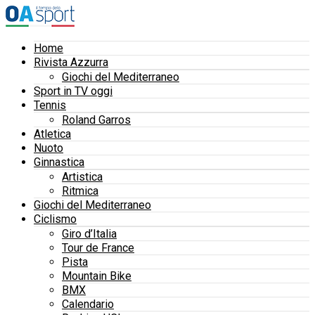
Home
Rivista Azzurra
Giochi del Mediterraneo
Sport in TV oggi
Tennis
Roland Garros
Atletica
Nuoto
Ginnastica
Artistica
Ritmica
Giochi del Mediterraneo
Ciclismo
Giro d’Italia
Tour de France
Pista
Mountain Bike
BMX
Calendario