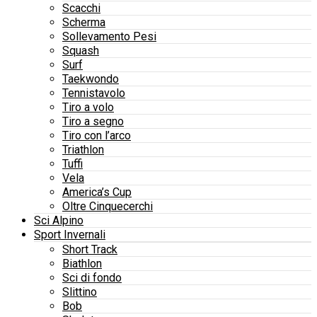
Scacchi
Scherma
Sollevamento Pesi
Squash
Surf
Taekwondo
Tennistavolo
Tiro a volo
Tiro a segno
Tiro con l’arco
Triathlon
Tuffi
Vela
America’s Cup
Oltre Cinquecerchi
Sci Alpino
Sport Invernali
Short Track
Biathlon
Sci di fondo
Slittino
Bob