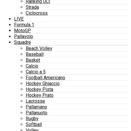
Ranking UCI
Strada
Ciclocross
LIVE
Formula 1
MotoGP
Pallavolo
Squadre
Beach Volley
Baseball
Basket
Calcio
Calcio a 5
Football Americano
Hockey Ghiaccio
Hockey Pista
Hockey Prato
Lacrosse
Pallamano
Pallanuoto
Rugby
Softball
Volley