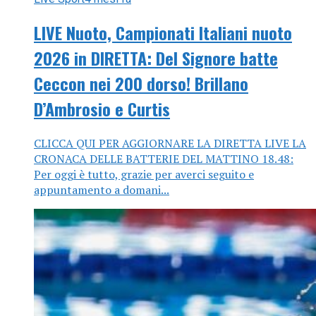
LIVE Nuoto, Campionati Italiani nuoto
2026 in DIRETTA: Del Signore batte
Ceccon nei 200 dorso! Brillano
D’Ambrosio e Curtis
CLICCA QUI PER AGGIORNARE LA DIRETTA LIVE LA
CRONACA DELLE BATTERIE DEL MATTINO 18.48:
Per oggi è tutto, grazie per averci seguito e
appuntamento a domani...