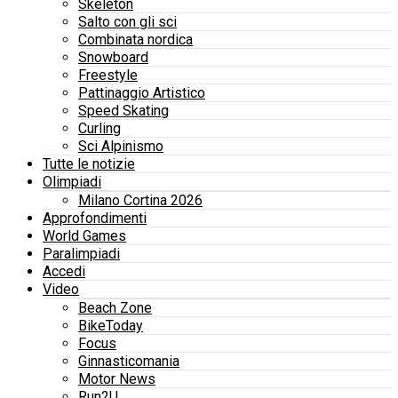
Skeleton
Salto con gli sci
Combinata nordica
Snowboard
Freestyle
Pattinaggio Artistico
Speed Skating
Curling
Sci Alpinismo
Tutte le notizie
Olimpiadi
Milano Cortina 2026
Approfondimenti
World Games
Paralimpiadi
Accedi
Video
Beach Zone
BikeToday
Focus
Ginnasticomania
Motor News
Run2U