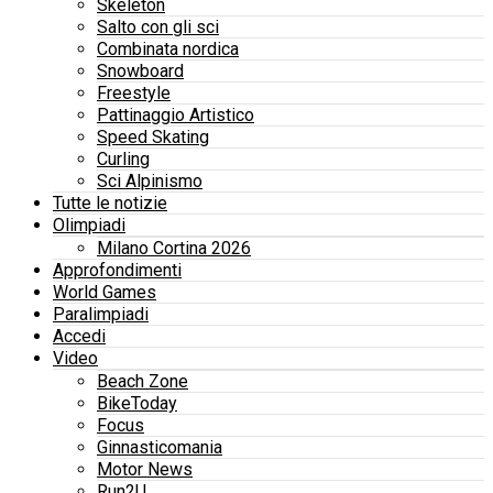
Skeleton
Salto con gli sci
Combinata nordica
Snowboard
Freestyle
Pattinaggio Artistico
Speed Skating
Curling
Sci Alpinismo
Tutte le notizie
Olimpiadi
Milano Cortina 2026
Approfondimenti
World Games
Paralimpiadi
Accedi
Video
Beach Zone
BikeToday
Focus
Ginnasticomania
Motor News
Run2U