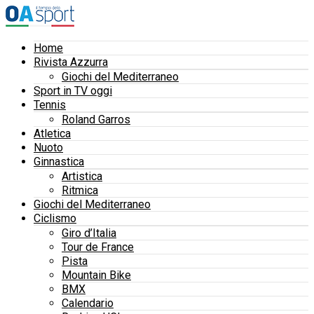
Home
Rivista Azzurra
Giochi del Mediterraneo
Sport in TV oggi
Tennis
Roland Garros
Atletica
Nuoto
Ginnastica
Artistica
Ritmica
Giochi del Mediterraneo
Ciclismo
Giro d’Italia
Tour de France
Pista
Mountain Bike
BMX
Calendario