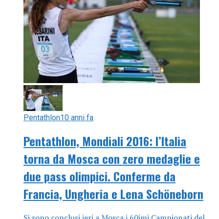
Pentathlon
10 anni fa
Pentathlon, Mondiali 2016: l’Italia
torna da Mosca con zero medaglie e
due pass olimpici. Conferme da
Francia, Ungheria e Lena Schöneborn
Si sono conclusi ieri a Mosca i 60imi Campionati del