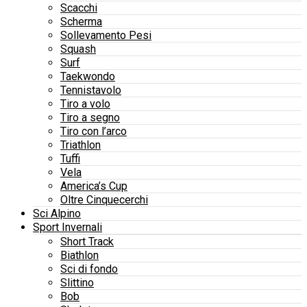
Scacchi
Scherma
Sollevamento Pesi
Squash
Surf
Taekwondo
Tennistavolo
Tiro a volo
Tiro a segno
Tiro con l’arco
Triathlon
Tuffi
Vela
America’s Cup
Oltre Cinquecerchi
Sci Alpino
Sport Invernali
Short Track
Biathlon
Sci di fondo
Slittino
Bob