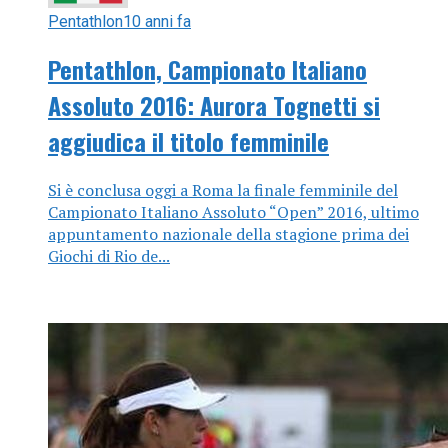
Pentathlon
10 anni fa
Pentathlon, Campionato Italiano
Assoluto 2016: Aurora Tognetti si
aggiudica il titolo femminile
Si è conclusa oggi a Roma la finale femminile del
Campionato Italiano Assoluto “Open” 2016, ultimo
appuntamento nazionale della stagione prima dei
Giochi di Rio de...