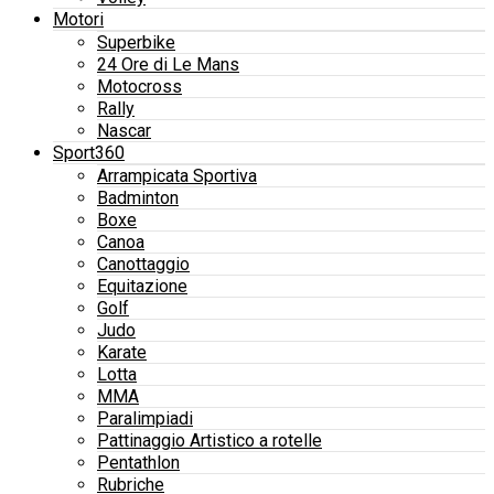
Motori
Superbike
24 Ore di Le Mans
Motocross
Rally
Nascar
Sport360
Arrampicata Sportiva
Badminton
Boxe
Canoa
Canottaggio
Equitazione
Golf
Judo
Karate
Lotta
MMA
Paralimpiadi
Pattinaggio Artistico a rotelle
Pentathlon
Rubriche