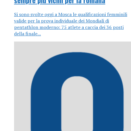
Si sono svolte oggi a Mosca le qualificazioni femminili
valide per la prova individuale dei Mondiali di
pentathlon moderno: 75 atlete a caccia dei 36 posti
della finale...