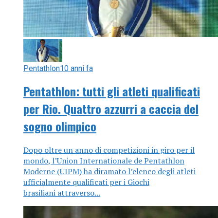
Pentathlon
10 anni fa
Pentathlon: tutti gli atleti qualificati
per Rio. Quattro azzurri a caccia del
sogno olimpico
Dopo oltre un anno di competizioni in giro per il
mondo, l’Union Internationale de Pentathlon
Moderne (UIPM) ha diramato l’elenco degli atleti
ufficialmente qualificati per i Giochi
brasiliani attraverso...