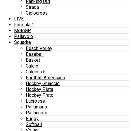
Ranking UCI
Strada
Ciclocross
LIVE
Formula 1
MotoGP
Pallavolo
Squadre
Beach Volley
Baseball
Basket
Calcio
Calcio a 5
Football Americano
Hockey Ghiaccio
Hockey Pista
Hockey Prato
Lacrosse
Pallamano
Pallanuoto
Rugby
Softball
Volley