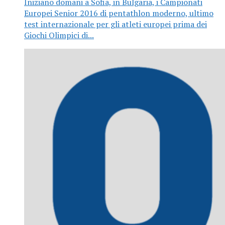
Iniziano domani a Sofia, in Bulgaria, i Campionati
Europei Senior 2016 di pentathlon moderno, ultimo
test internazionale per gli atleti europei prima dei
Giochi Olimpici di...