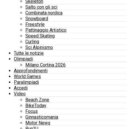
Skeleton
Salto con gli sci
Combinata nordica
Snowboard
Freestyle
Pattinaggio Artistico
Speed Skating
Curling
Sci Alpinismo
Tutte le notizie
Olimpiadi
Milano Cortina 2026
Approfondimenti
World Games
Paralimpiadi
Accedi
Video
Beach Zone
BikeToday
Focus
Ginnasticomania
Motor News
Run2U