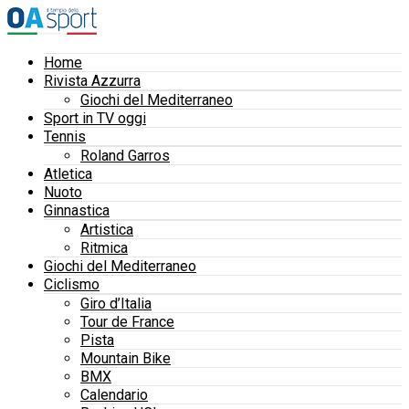
Home
Rivista Azzurra
Giochi del Mediterraneo
Sport in TV oggi
Tennis
Roland Garros
Atletica
Nuoto
Ginnastica
Artistica
Ritmica
Giochi del Mediterraneo
Ciclismo
Giro d’Italia
Tour de France
Pista
Mountain Bike
BMX
Calendario