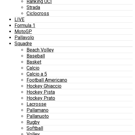
Ranking UCI
Strada
Ciclocross
LIVE
Formula 1
MotoGP
Pallavolo
Squadre
Beach Volley
Baseball
Basket
Calcio
Calcio a 5
Football Americano
Hockey Ghiaccio
Hockey Pista
Hockey Prato
Lacrosse
Pallamano
Pallanuoto
Rugby
Softball
Volley