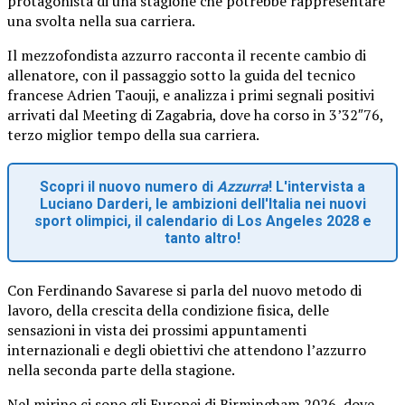
protagonista di una stagione che potrebbe rappresentare
una svolta nella sua carriera.
Il mezzofondista azzurro racconta il recente cambio di
allenatore, con il passaggio sotto la guida del tecnico
francese Adrien Taouji, e analizza i primi segnali positivi
arrivati dal Meeting di Zagabria, dove ha corso in 3’32″76,
terzo miglior tempo della sua carriera.
Scopri il nuovo numero di
Azzurra
! L'intervista a
Luciano Darderi, le ambizioni dell'Italia nei nuovi
sport olimpici, il calendario di Los Angeles 2028 e
tanto altro!
Con Ferdinando Savarese si parla del nuovo metodo di
lavoro, della crescita della condizione fisica, delle
sensazioni in vista dei prossimi appuntamenti
internazionali e degli obiettivi che attendono l’azzurro
nella seconda parte della stagione.
Nel mirino ci sono gli Europei di Birmingham 2026, dove