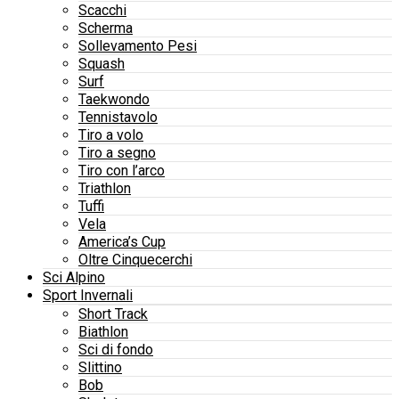
Scacchi
Scherma
Sollevamento Pesi
Squash
Surf
Taekwondo
Tennistavolo
Tiro a volo
Tiro a segno
Tiro con l’arco
Triathlon
Tuffi
Vela
America’s Cup
Oltre Cinquecerchi
Sci Alpino
Sport Invernali
Short Track
Biathlon
Sci di fondo
Slittino
Bob