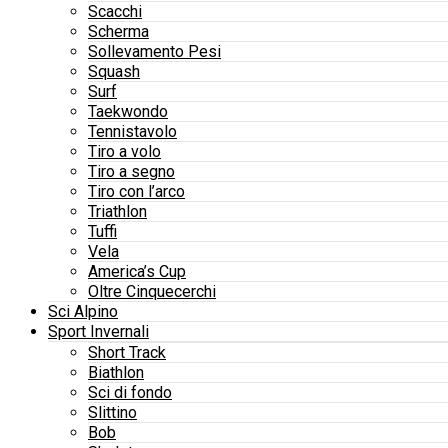
Scacchi
Scherma
Sollevamento Pesi
Squash
Surf
Taekwondo
Tennistavolo
Tiro a volo
Tiro a segno
Tiro con l’arco
Triathlon
Tuffi
Vela
America’s Cup
Oltre Cinquecerchi
Sci Alpino
Sport Invernali
Short Track
Biathlon
Sci di fondo
Slittino
Bob