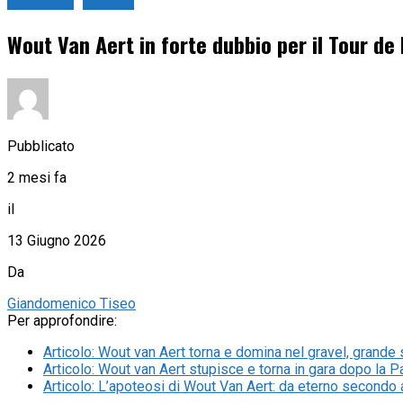
Ciclismo
Strada
Wout Van Aert in forte dubbio per il Tour de
Pubblicato
2 mesi fa
il
13 Giugno 2026
Da
Giandomenico Tiseo
Per approfondire:
Articolo
:
Wout van Aert torna e domina nel gravel, grande
Articolo
:
Wout van Aert stupisce e torna in gara dopo la Pa
Articolo
:
L’apoteosi di Wout Van Aert: da eterno secondo a