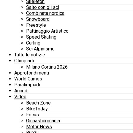
Skeleton
Salto con gli sci
Combinata nordica
Snowboard
Freestyle
Pattinaggio Artistico
Speed Skating
Curling
Sci Alpinismo
Tutte le notizie
Olimpiadi
Milano Cortina 2026
Approfondimenti
World Games
Paralimpiadi
Accedi
Video
Beach Zone
BikeToday
Focus
Ginnasticomania
Motor News
Run2U