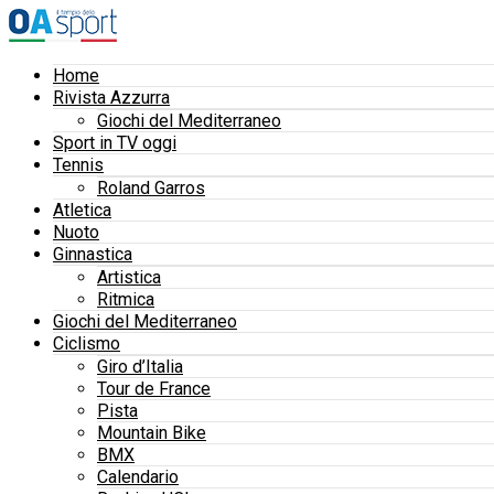
Home
Rivista Azzurra
Giochi del Mediterraneo
Sport in TV oggi
Tennis
Roland Garros
Atletica
Nuoto
Ginnastica
Artistica
Ritmica
Giochi del Mediterraneo
Ciclismo
Giro d’Italia
Tour de France
Pista
Mountain Bike
BMX
Calendario