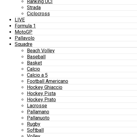
Ranking UCI
Strada
Ciclocross
LIVE
Formula 1
MotoGP
Pallavolo
Squadre
Beach Volley
Baseball
Basket
Calcio
Calcio a 5
Football Americano
Hockey Ghiaccio
Hockey Pista
Hockey Prato
Lacrosse
Pallamano
Pallanuoto
Rugby
Softball
Volley