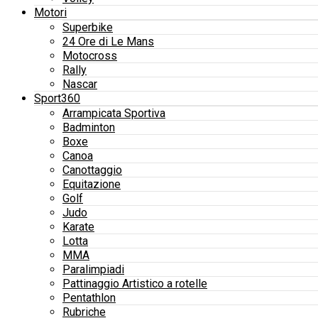
Motori
Superbike
24 Ore di Le Mans
Motocross
Rally
Nascar
Sport360
Arrampicata Sportiva
Badminton
Boxe
Canoa
Canottaggio
Equitazione
Golf
Judo
Karate
Lotta
MMA
Paralimpiadi
Pattinaggio Artistico a rotelle
Pentathlon
Rubriche