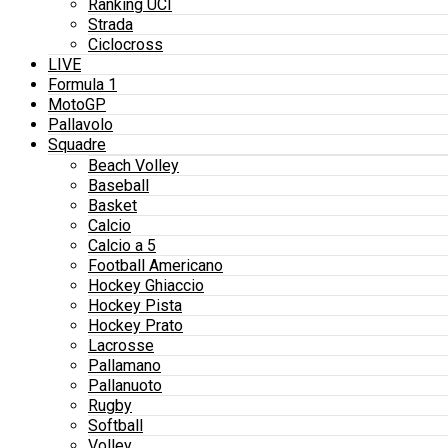
Ranking UCI
Strada
Ciclocross
LIVE
Formula 1
MotoGP
Pallavolo
Squadre
Beach Volley
Baseball
Basket
Calcio
Calcio a 5
Football Americano
Hockey Ghiaccio
Hockey Pista
Hockey Prato
Lacrosse
Pallamano
Pallanuoto
Rugby
Softball
Volley