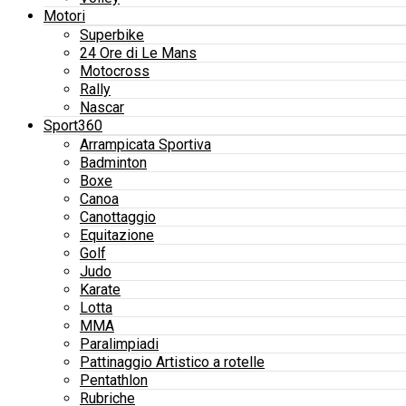
Motori
Superbike
24 Ore di Le Mans
Motocross
Rally
Nascar
Sport360
Arrampicata Sportiva
Badminton
Boxe
Canoa
Canottaggio
Equitazione
Golf
Judo
Karate
Lotta
MMA
Paralimpiadi
Pattinaggio Artistico a rotelle
Pentathlon
Rubriche