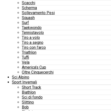
Scacchi
Scherma
Sollevamento Pesi
Squash
Surf
Taekwondo
Tennistavolo
Tiro a volo
Tiro a segno
Tiro con l’arco
Triathlon
Tuffi
Vela
America’s Cup
Oltre Cinquecerchi
Sci Alpino
Sport Invernali
Short Track
Biathlon
Sci di fondo
Slittino
Bob