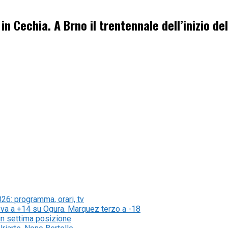
 in Cechia. A Brno il trentennale dell’inizio d
6: programma, orari, tv
va a +14 su Ogura. Marquez terzo a -18
 in settima posizione