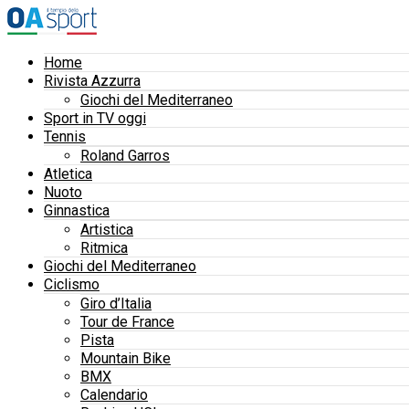
Home
Rivista Azzurra
Giochi del Mediterraneo
Sport in TV oggi
Tennis
Roland Garros
Atletica
Nuoto
Ginnastica
Artistica
Ritmica
Giochi del Mediterraneo
Ciclismo
Giro d’Italia
Tour de France
Pista
Mountain Bike
BMX
Calendario