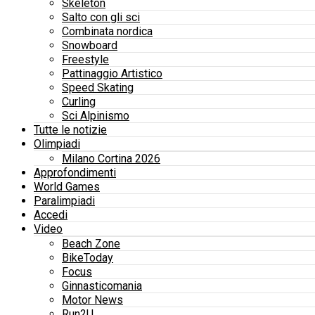
Skeleton
Salto con gli sci
Combinata nordica
Snowboard
Freestyle
Pattinaggio Artistico
Speed Skating
Curling
Sci Alpinismo
Tutte le notizie
Olimpiadi
Milano Cortina 2026
Approfondimenti
World Games
Paralimpiadi
Accedi
Video
Beach Zone
BikeToday
Focus
Ginnasticomania
Motor News
Run2U