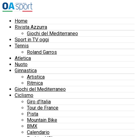
Home
Rivista Azzurra
Giochi del Mediterraneo
Sport in TV oggi
Tennis
Roland Garros
Atletica
Nuoto
Ginnastica
Artistica
Ritmica
Giochi del Mediterraneo
Ciclismo
Giro d’Italia
Tour de France
Pista
Mountain Bike
BMX
Calendario