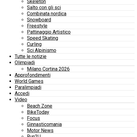
Skeleton
Salto con gli sci
Combinata nordica
Snowboard
Freestyle
Pattinaggio Artistico
Speed Skating
Curling
Sci Alpinismo
Tutte le notizie
Olimpiadi
Milano Cortina 2026
Approfondimenti
World Games
Paralimpiadi
Accedi
Video
Beach Zone
BikeToday
Focus
Ginnasticomania
Motor News
Run2U