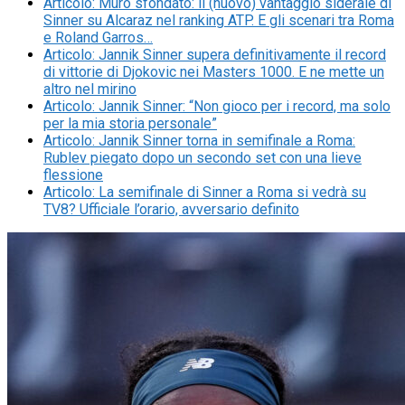
Articolo
:
Muro sfondato: il (nuovo) vantaggio siderale di
Sinner su Alcaraz nel ranking ATP. E gli scenari tra Roma
e Roland Garros…
Articolo
:
Jannik Sinner supera definitivamente il record
di vittorie di Djokovic nei Masters 1000. E ne mette un
altro nel mirino
Articolo
:
Jannik Sinner: “Non gioco per i record, ma solo
per la mia storia personale”
Articolo
:
Jannik Sinner torna in semifinale a Roma:
Rublev piegato dopo un secondo set con una lieve
flessione
Articolo
:
La semifinale di Sinner a Roma si vedrà su
TV8? Ufficiale l’orario, avversario definito