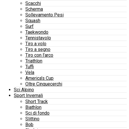
Scacchi
Scherma
Sollevamento Pesi
Squash
Surf
Taekwondo
Tennistavolo
Tiro a volo
Tiro a segno
Tiro con l’arco
Triathlon
Tuffi
Vela
America’s Cup
Oltre Cinquecerchi
Sci Alpino
Sport Invernali
Short Track
Biathlon
Sci di fondo
Slittino
Bob