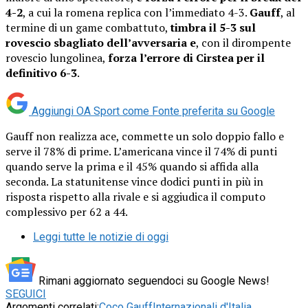
4-2
, a cui la romena replica con l’immediato 4-3.
Gauff
, al
termine di un game combattuto,
timbra il 5-3 sul
rovescio sbagliato dell’avversaria e
, con il dirompente
rovescio lungolinea,
forza l’errore di Cirstea per il
definitivo 6-3
.
Aggiungi OA Sport come
Fonte preferita su Google
Gauff non realizza ace, commette un solo doppio fallo e
serve il 78% di prime. L’americana vince il 74% di punti
quando serve la prima e il 45% quando si affida alla
seconda. La statunitense vince dodici punti in più in
risposta rispetto alla rivale e si aggiudica il computo
complessivo per 62 a 44.
Leggi tutte le notizie di oggi
Rimani aggiornato seguendoci su Google News!
SEGUICI
Argomenti correlati:
Coco Gauff
Internazionali d'Italia