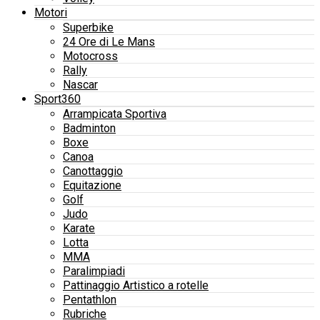
Motori
Superbike
24 Ore di Le Mans
Motocross
Rally
Nascar
Sport360
Arrampicata Sportiva
Badminton
Boxe
Canoa
Canottaggio
Equitazione
Golf
Judo
Karate
Lotta
MMA
Paralimpiadi
Pattinaggio Artistico a rotelle
Pentathlon
Rubriche