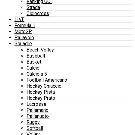
Ranking UCI
Strada
Ciclocross
LIVE
Formula 1
MotoGP
Pallavolo
Squadre
Beach Volley
Baseball
Basket
Calcio
Calcio a 5
Football Americano
Hockey Ghiaccio
Hockey Pista
Hockey Prato
Lacrosse
Pallamano
Pallanuoto
Rugby
Softball
Volley