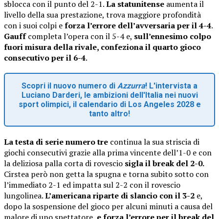
sblocca con il punto del 2-1.
La statunitense
aumenta il
livello della sua prestazione, trova maggiore profondità
con i suoi colpi e
forza l’errore dell’avversaria per il 4-4
.
Gauff
completa l’opera con il 5-4 e,
sull’ennesimo colpo
fuori misura della rivale, confeziona il quarto gioco
consecutivo per il 6-4
.
Scopri il nuovo numero di
Azzurra
! L'intervista a
Luciano Darderi, le ambizioni dell'Italia nei nuovi
sport olimpici, il calendario di Los Angeles 2028 e
tanto altro!
La testa di serie numero tre
continua la sua striscia di
giochi consecutivi grazie alla prima vincente dell’1-0 e con
la deliziosa palla corta di rovescio
sigla il break del 2-0.
Cirstea però non getta la spugna e torna subito sotto con
l’immediato 2-1 ed impatta sul 2-2 con il rovescio
lungolinea.
L’americana riparte di slancio con il 3-2
e,
dopo la sospensione del gioco per alcuni minuti a causa del
malore di uno spettatore,
e
forza l’errore per il break del