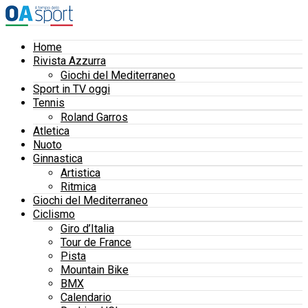
Home
Rivista Azzurra
Giochi del Mediterraneo
Sport in TV oggi
Tennis
Roland Garros
Atletica
Nuoto
Ginnastica
Artistica
Ritmica
Giochi del Mediterraneo
Ciclismo
Giro d’Italia
Tour de France
Pista
Mountain Bike
BMX
Calendario