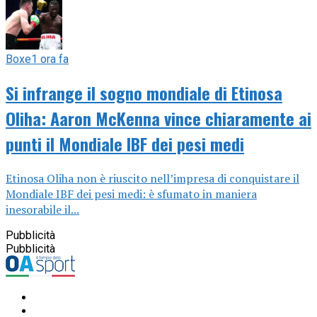
Boxe
1 ora fa
Si infrange il sogno mondiale di Etinosa
Oliha: Aaron McKenna vince chiaramente ai
punti il Mondiale IBF dei pesi medi
Etinosa Oliha non è riuscito nell’impresa di conquistare il
Mondiale IBF dei pesi medi: è sfumato in maniera
inesorabile il...
Pubblicità
Pubblicità