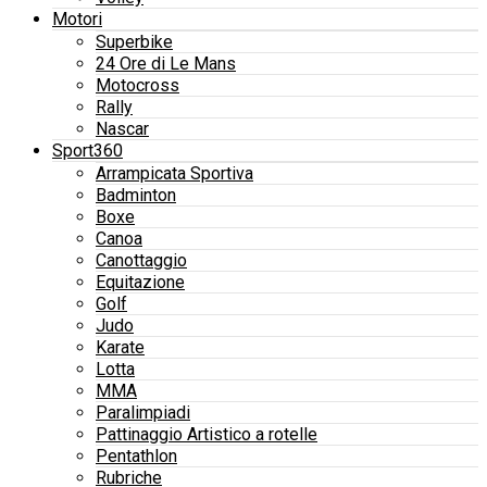
Motori
Superbike
24 Ore di Le Mans
Motocross
Rally
Nascar
Sport360
Arrampicata Sportiva
Badminton
Boxe
Canoa
Canottaggio
Equitazione
Golf
Judo
Karate
Lotta
MMA
Paralimpiadi
Pattinaggio Artistico a rotelle
Pentathlon
Rubriche