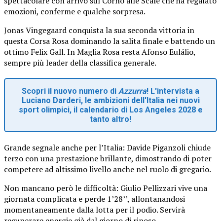
spettacolare con arrivo sul Corno alle Scale che ha regalato
emozioni, conferme e qualche sorpresa.
Jonas Vingegaard conquista la sua seconda vittoria in
questa Corsa Rosa dominando la salita finale e battendo un
ottimo Felix Gall. In Maglia Rosa resta Afonso Eulálio,
sempre più leader della classifica generale.
Scopri il nuovo numero di
Azzurra
! L'intervista a
Luciano Darderi, le ambizioni dell'Italia nei nuovi
sport olimpici, il calendario di Los Angeles 2028 e
tanto altro!
Grande segnale anche per l’Italia: Davide Piganzoli chiude
terzo con una prestazione brillante, dimostrando di poter
competere ad altissimo livello anche nel ruolo di gregario.
Non mancano però le difficoltà: Giulio Pellizzari vive una
giornata complicata e perde 1’28’’, allontanandosi
momentaneamente dalla lotta per il podio. Servirà
recuperare energie già dal giorno di riposo.