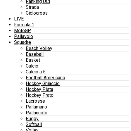
Ranking UCI
Strada
Ciclocross
LIVE
Formula 1
MotoGP
Pallavolo
Squadre
Beach Volley
Baseball
Basket
Calcio
Calcio a 5
Football Americano
Hockey Ghiaccio
Hockey Pista
Hockey Prato
Lacrosse
Pallamano
Pallanuoto
Rugby
Softball
Volley