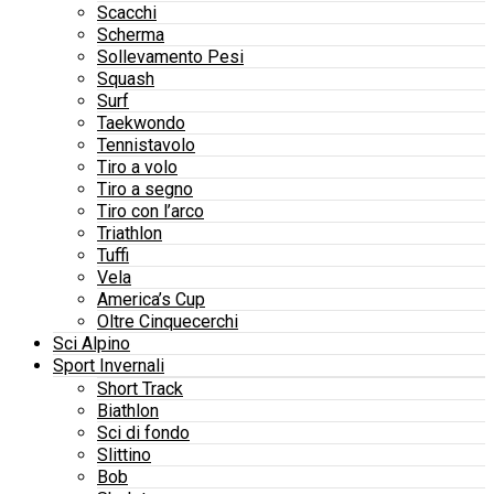
Scacchi
Scherma
Sollevamento Pesi
Squash
Surf
Taekwondo
Tennistavolo
Tiro a volo
Tiro a segno
Tiro con l’arco
Triathlon
Tuffi
Vela
America’s Cup
Oltre Cinquecerchi
Sci Alpino
Sport Invernali
Short Track
Biathlon
Sci di fondo
Slittino
Bob