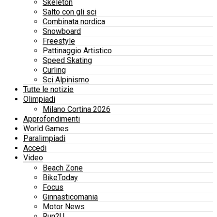
Skeleton
Salto con gli sci
Combinata nordica
Snowboard
Freestyle
Pattinaggio Artistico
Speed Skating
Curling
Sci Alpinismo
Tutte le notizie
Olimpiadi
Milano Cortina 2026
Approfondimenti
World Games
Paralimpiadi
Accedi
Video
Beach Zone
BikeToday
Focus
Ginnasticomania
Motor News
Run2U