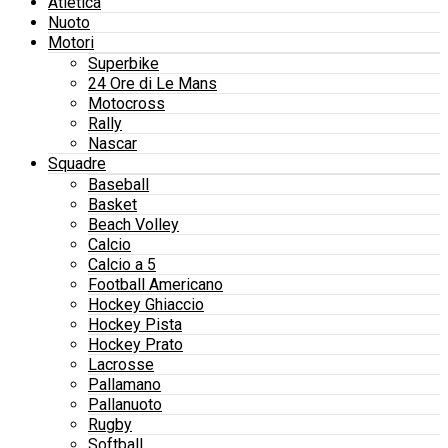
Atletica
Nuoto
Motori
Superbike
24 Ore di Le Mans
Motocross
Rally
Nascar
Squadre
Baseball
Basket
Beach Volley
Calcio
Calcio a 5
Football Americano
Hockey Ghiaccio
Hockey Pista
Hockey Prato
Lacrosse
Pallamano
Pallanuoto
Rugby
Softball