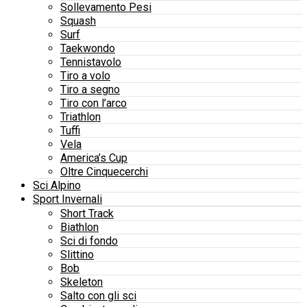
Sollevamento Pesi
Squash
Surf
Taekwondo
Tennistavolo
Tiro a volo
Tiro a segno
Tiro con l’arco
Triathlon
Tuffi
Vela
America’s Cup
Oltre Cinquecerchi
Sci Alpino
Sport Invernali
Short Track
Biathlon
Sci di fondo
Slittino
Bob
Skeleton
Salto con gli sci