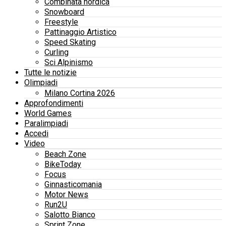
Combinata nordica
Snowboard
Freestyle
Pattinaggio Artistico
Speed Skating
Curling
Sci Alpinismo
Tutte le notizie
Olimpiadi
Milano Cortina 2026
Approfondimenti
World Games
Paralimpiadi
Accedi
Video
Beach Zone
BikeToday
Focus
Ginnasticomania
Motor News
Run2U
Salotto Bianco
Sprint Zone