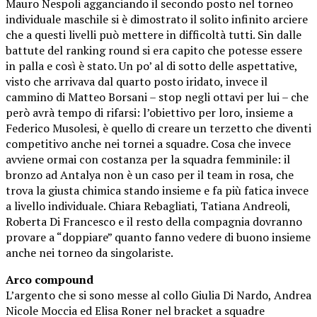
Mauro Nespoli agganciando il secondo posto nel torneo
individuale maschile si è dimostrato il solito infinito arciere
che a questi livelli può mettere in difficoltà tutti. Sin dalle
battute del ranking round si era capito che potesse essere
in palla e così è stato. Un po’ al di sotto delle aspettative,
visto che arrivava dal quarto posto iridato, invece il
cammino di Matteo Borsani – stop negli ottavi per lui – che
però avrà tempo di rifarsi: l’obiettivo per loro, insieme a
Federico Musolesi, è quello di creare un terzetto che diventi
competitivo anche nei tornei a squadre. Cosa che invece
avviene ormai con costanza per la squadra femminile: il
bronzo ad Antalya non è un caso per il team in rosa, che
trova la giusta chimica stando insieme e fa più fatica invece
a livello individuale. Chiara Rebagliati, Tatiana Andreoli,
Roberta Di Francesco e il resto della compagnia dovranno
provare a “doppiare” quanto fanno vedere di buono insieme
anche nei torneo da singolariste.
Arco compound
L’argento che si sono messe al collo Giulia Di Nardo, Andrea
Nicole Moccia ed Elisa Roner nel bracket a squadre