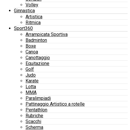
Volley
Ginnastica
Artistica
Ritmica
Sport360
Arrampicata Sportiva
Badminton
Boxe
Canoa
Canottaggio
Equitazione
Golf
Judo
Karate
Lotta
MMA
Paralimpiadi
Pattinaggio Artistico a rotelle
Pentathlon
Rubriche
Scacchi
Scherma