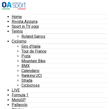
Home
Rivista Azzurra
Sport in TV oggi
Tennis
Roland Garros
Ciclismo
Giro d’Italia
Tour de France
Pista
Mountain Bike
BMX
Calendario
Ranking UCI
Strada
Ciclocross
LIVE
Formula 1
MotoGP
Pallavolo