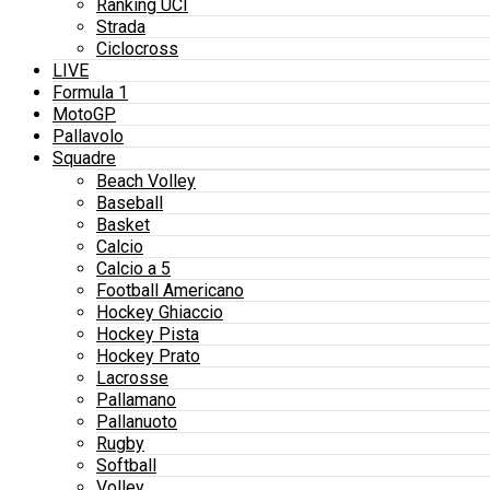
Ranking UCI
Strada
Ciclocross
LIVE
Formula 1
MotoGP
Pallavolo
Squadre
Beach Volley
Baseball
Basket
Calcio
Calcio a 5
Football Americano
Hockey Ghiaccio
Hockey Pista
Hockey Prato
Lacrosse
Pallamano
Pallanuoto
Rugby
Softball
Volley