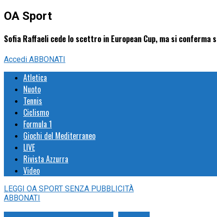
OA Sport
Sofia Raffaeli cede lo scettro in European Cup, ma si conferma su
Accedi
ABBONATI
Atletica
Nuoto
Tennis
Ciclismo
Formula 1
Giochi del Mediterraneo
LIVE
Rivista Azzurra
Video
LEGGI
OA SPORT
SENZA PUBBLICITÀ
ABBONATI