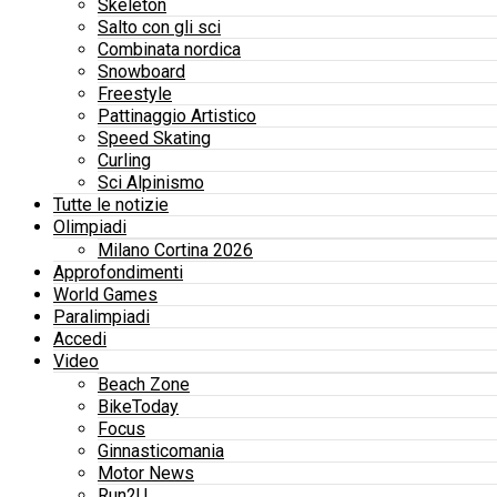
Skeleton
Salto con gli sci
Combinata nordica
Snowboard
Freestyle
Pattinaggio Artistico
Speed Skating
Curling
Sci Alpinismo
Tutte le notizie
Olimpiadi
Milano Cortina 2026
Approfondimenti
World Games
Paralimpiadi
Accedi
Video
Beach Zone
BikeToday
Focus
Ginnasticomania
Motor News
Run2U