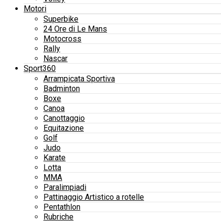
Motori
Superbike
24 Ore di Le Mans
Motocross
Rally
Nascar
Sport360
Arrampicata Sportiva
Badminton
Boxe
Canoa
Canottaggio
Equitazione
Golf
Judo
Karate
Lotta
MMA
Paralimpiadi
Pattinaggio Artistico a rotelle
Pentathlon
Rubriche