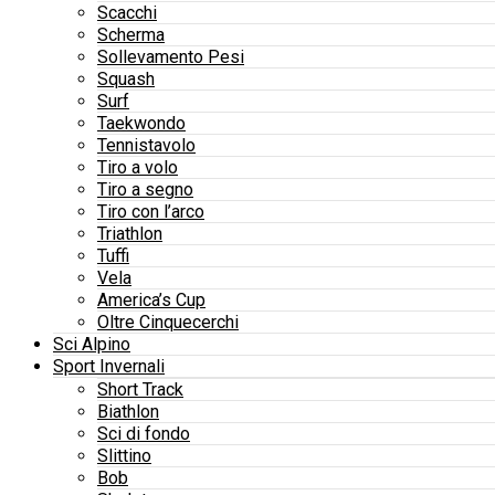
Scacchi
Scherma
Sollevamento Pesi
Squash
Surf
Taekwondo
Tennistavolo
Tiro a volo
Tiro a segno
Tiro con l’arco
Triathlon
Tuffi
Vela
America’s Cup
Oltre Cinquecerchi
Sci Alpino
Sport Invernali
Short Track
Biathlon
Sci di fondo
Slittino
Bob