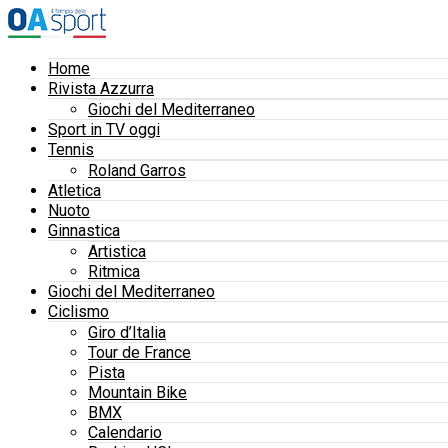
Home
Rivista Azzurra
Giochi del Mediterraneo
Sport in TV oggi
Tennis
Roland Garros
Atletica
Nuoto
Ginnastica
Artistica
Ritmica
Giochi del Mediterraneo
Ciclismo
Giro d’Italia
Tour de France
Pista
Mountain Bike
BMX
Calendario