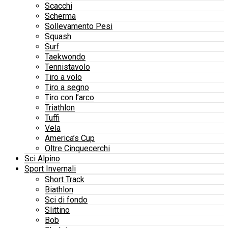
Scacchi
Scherma
Sollevamento Pesi
Squash
Surf
Taekwondo
Tennistavolo
Tiro a volo
Tiro a segno
Tiro con l’arco
Triathlon
Tuffi
Vela
America’s Cup
Oltre Cinquecerchi
Sci Alpino
Sport Invernali
Short Track
Biathlon
Sci di fondo
Slittino
Bob