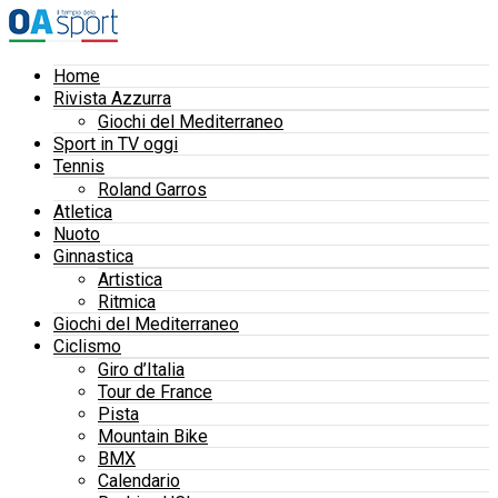
Home
Rivista Azzurra
Giochi del Mediterraneo
Sport in TV oggi
Tennis
Roland Garros
Atletica
Nuoto
Ginnastica
Artistica
Ritmica
Giochi del Mediterraneo
Ciclismo
Giro d’Italia
Tour de France
Pista
Mountain Bike
BMX
Calendario