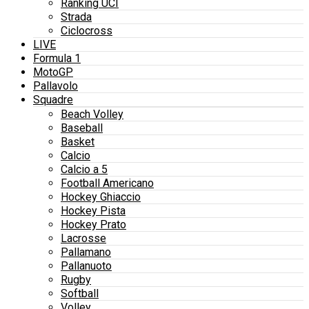
Ranking UCI
Strada
Ciclocross
LIVE
Formula 1
MotoGP
Pallavolo
Squadre
Beach Volley
Baseball
Basket
Calcio
Calcio a 5
Football Americano
Hockey Ghiaccio
Hockey Pista
Hockey Prato
Lacrosse
Pallamano
Pallanuoto
Rugby
Softball
Volley