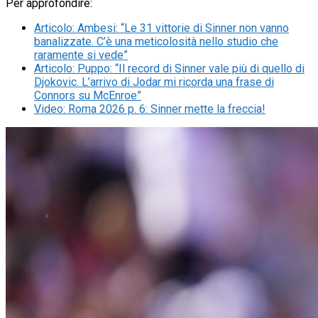
Per approfondire:
Articolo
:
Ambesi: “Le 31 vittorie di Sinner non vanno
banalizzate. C’è una meticolosità nello studio che
raramente si vede”
Articolo
:
Puppo: “Il record di Sinner vale più di quello di
Djokovic. L’arrivo di Jodar mi ricorda una frase di
Connors su McEnroe”
Video
:
Roma 2026 p. 6: Sinner mette la freccia!