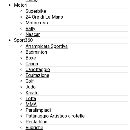
Motori
Superbike
24 Ore di Le Mans
Motocross
Rally
Nascar
Sport360
Arrampicata Sportiva
Badminton
Boxe
Canoa
Canottaggio
Equitazione
Golf
Judo
Karate
Lotta
MMA
Paralimpiadi
Pattinaggio Artistico a rotelle
Pentathlon
Rubriche