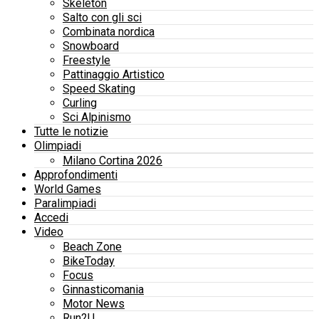
Skeleton
Salto con gli sci
Combinata nordica
Snowboard
Freestyle
Pattinaggio Artistico
Speed Skating
Curling
Sci Alpinismo
Tutte le notizie
Olimpiadi
Milano Cortina 2026
Approfondimenti
World Games
Paralimpiadi
Accedi
Video
Beach Zone
BikeToday
Focus
Ginnasticomania
Motor News
Run2U