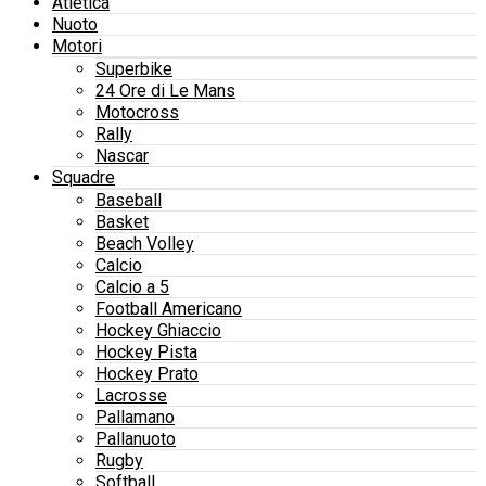
Atletica
Nuoto
Motori
Superbike
24 Ore di Le Mans
Motocross
Rally
Nascar
Squadre
Baseball
Basket
Beach Volley
Calcio
Calcio a 5
Football Americano
Hockey Ghiaccio
Hockey Pista
Hockey Prato
Lacrosse
Pallamano
Pallanuoto
Rugby
Softball