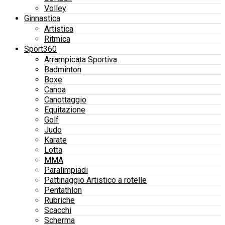
Volley
Ginnastica
Artistica
Ritmica
Sport360
Arrampicata Sportiva
Badminton
Boxe
Canoa
Canottaggio
Equitazione
Golf
Judo
Karate
Lotta
MMA
Paralimpiadi
Pattinaggio Artistico a rotelle
Pentathlon
Rubriche
Scacchi
Scherma