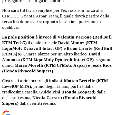
proseguire la sua fuga in solitaria.
Non sarà tuttavia semplice per l’ex rookie in forza alla
CFMOTO Gaviota Aspar Team, il quale dovrà partire dalla
terza fila dopo aver strappato la settima posizione in
qualifica.
La pole position è invece di Valentin Perrone (Red Bull
KTM Tech3)
il quale precede
David Munoz (KTM
LiquiMoly Dynavolt Intact GP) e
Brian Uriarte (Red Bull
KTM Ajo).
Quarta piazza per un altro iberico,
David
Almansa (KTM LiquiMoly Dynavolt Intact GP)
, seguono
quindi
Marco Morelli (KTM CFMoto Aspar) e
Jesùs Rios
(Honda Rivacold Snipers).
Costretti a rincorrere gli italiani
Matteo Bertelle (KTM
LevelUP MTA)
, primo degli italiani, partirà dalla
tredicesima casella,
Guido Pini (Honda Leopard)
dalla
diciassettesima,
Nicola Carraro (Honda Rivacold
Snipers)
dalla ventitreesima.