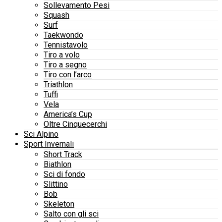
Sollevamento Pesi
Squash
Surf
Taekwondo
Tennistavolo
Tiro a volo
Tiro a segno
Tiro con l’arco
Triathlon
Tuffi
Vela
America’s Cup
Oltre Cinquecerchi
Sci Alpino
Sport Invernali
Short Track
Biathlon
Sci di fondo
Slittino
Bob
Skeleton
Salto con gli sci