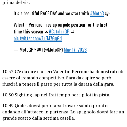
prima del via.
It’s a beautiful RACE DAY and we start with
#Moto3
🤩
Valentin Perrone lines up on pole position for the first
time this season 🔥
#CatalanGP
🏁
pic.twitter.com/EuEM7GqGrI
— MotoGP™🏁 (@MotoGP)
May 17, 2026
10.52 C’è da dire che ieri Valentin Perrone ha dimostrato di
essere oltremodo competitivo. Sarà da capire se però
riuscirà a tenere il passo per tutta la durata della gara.
10.50 Sighting lap nel frattempo per i piloti in pista.
10.49 Quiles dovrà però farsi trovare subito pronto,
andando all’attacco in partenza. Lo spagnolo dovrà fare un
grande scatto dalla settima casella.