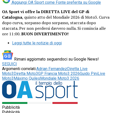
Aggiungi OA Sport come
Fonte preferita su Google
OA Sport vi offre la DIRETTA LIVE del GP di
Catalogna
, quinto atto del Mondiale 2026 di Moto3. Curva
dopo curva, sorpasso dopo sorpasso, staccata dopo
staccata. Per non perdersi davvero nulla. Si comincia alle
ore 11:00.
BUON DIVERTIMENTO!
Leggi tutte le notizie di oggi
Rimani aggiornato seguendoci su Google News!
SEGUICI
Argomenti correlati:
Adrian Fernandez
Diretta Live
Moto3
Diretta Moto3
GP Francia Moto3 2026
Guido Pini
Live
Moto3
Máximo Quiles
Mondiale Moto3 2026
Pubblicità
Pubblicità