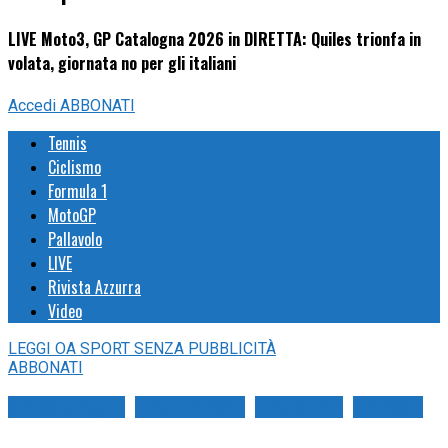
LIVE Moto3, GP Catalogna 2026 in DIRETTA: Quiles trionfa in
volata, giornata no per gli italiani
Accedi
ABBONATI
Tennis
Ciclismo
Formula 1
MotoGP
Pallavolo
LIVE
Rivista Azzurra
Video
LEGGI
OA SPORT
SENZA PUBBLICITÀ
ABBONATI
GP Catalogna
Live MotoGP
Live Sport
MotoGP