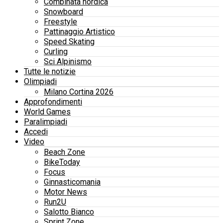
Combinata nordica
Snowboard
Freestyle
Pattinaggio Artistico
Speed Skating
Curling
Sci Alpinismo
Tutte le notizie
Olimpiadi
Milano Cortina 2026
Approfondimenti
World Games
Paralimpiadi
Accedi
Video
Beach Zone
BikeToday
Focus
Ginnasticomania
Motor News
Run2U
Salotto Bianco
Sprint Zone