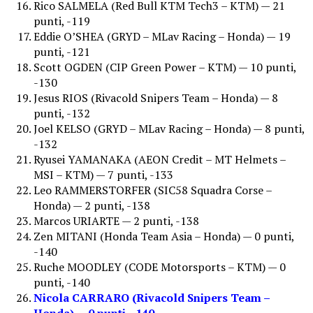
Rico SALMELA (Red Bull KTM Tech3 – KTM) — 21
punti, -119
Eddie O’SHEA (GRYD – MLav Racing – Honda) — 19
punti, -121
Scott OGDEN (CIP Green Power – KTM) — 10 punti,
-130
Jesus RIOS (Rivacold Snipers Team – Honda) — 8
punti, -132
Joel KELSO (GRYD – MLav Racing – Honda) — 8 punti,
-132
Ryusei YAMANAKA (AEON Credit – MT Helmets –
MSI – KTM) — 7 punti, -133
Leo RAMMERSTORFER (SIC58 Squadra Corse –
Honda) — 2 punti, -138
Marcos URIARTE — 2 punti, -138
Zen MITANI (Honda Team Asia – Honda) — 0 punti,
-140
Ruche MOODLEY (CODE Motorsports – KTM) — 0
punti, -140
Nicola CARRARO (Rivacold Snipers Team –
Honda) — 0 punti, -140