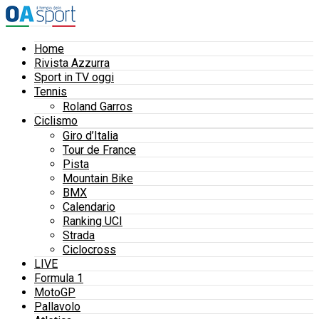
Home
Rivista Azzurra
Sport in TV oggi
Tennis
Roland Garros
Ciclismo
Giro d’Italia
Tour de France
Pista
Mountain Bike
BMX
Calendario
Ranking UCI
Strada
Ciclocross
LIVE
Formula 1
MotoGP
Pallavolo