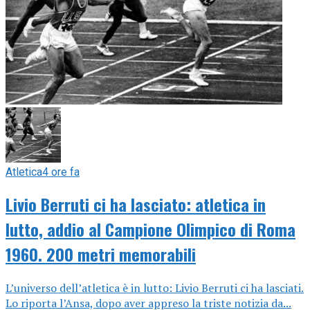
Atletica
4 ore fa
Livio Berruti ci ha lasciato: atletica in
lutto, addio al Campione Olimpico di Roma
1960. 200 metri memorabili
L’universo dell’atletica è in lutto: Livio Berruti ci ha lasciati.
Lo riporta l’Ansa, dopo aver appreso la triste notizia da...