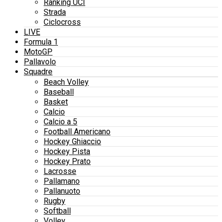
Ranking UCI
Strada
Ciclocross
LIVE
Formula 1
MotoGP
Pallavolo
Squadre
Beach Volley
Baseball
Basket
Calcio
Calcio a 5
Football Americano
Hockey Ghiaccio
Hockey Pista
Hockey Prato
Lacrosse
Pallamano
Pallanuoto
Rugby
Softball
Volley