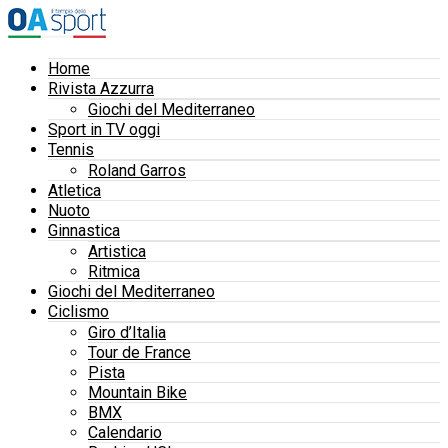
Home
Rivista Azzurra
Giochi del Mediterraneo
Sport in TV oggi
Tennis
Roland Garros
Atletica
Nuoto
Ginnastica
Artistica
Ritmica
Giochi del Mediterraneo
Ciclismo
Giro d’Italia
Tour de France
Pista
Mountain Bike
BMX
Calendario