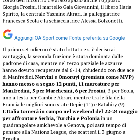
Giorgia Frosini, il martello Gaia Giovannini, il libero Ilaria
Spirito, la centrale Yasmine Akrari, la palleggiatrice
Francesca Scola e la schiacciatrice Alessia Bolzonetti.
Aggiungi OA Sport come
Fonte preferita su Google
Il primo set odierno è stato lottato e si è deciso ai
vantaggio, la seconda frazione è stata dominata dalle
padrone di casa, mentre nel terzo parziale le azzurre
hanno dovuto recuperare dal 6-14, chiudendo con due ace
di Manfredini.
Nervini e Omoruyi (premiata come MVP)
hanno messo a segno 12 punti, 11 marcature per
Manfredini, 5 per Marchesini, 6 per Frosini
, 3 per Scola,
uno a testa per Cambi e Akrari, mentre tra le fila della
Francia le migliori sono state Depie (11) e Ratahiry (9).
L’Italia tornerà in campo nel weekend del 22-24 maggio
per affrontare Serbia, Turchia e Polonia
in un
quadrangolare amichevole a Genova, poi sarà tempo di
pensare alla Nations League, che scatterà il 3 giugno a
Brasilia.