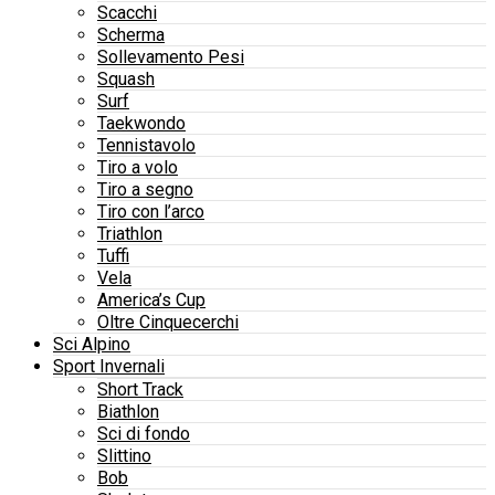
Scacchi
Scherma
Sollevamento Pesi
Squash
Surf
Taekwondo
Tennistavolo
Tiro a volo
Tiro a segno
Tiro con l’arco
Triathlon
Tuffi
Vela
America’s Cup
Oltre Cinquecerchi
Sci Alpino
Sport Invernali
Short Track
Biathlon
Sci di fondo
Slittino
Bob