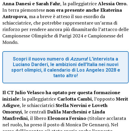
Anna Danesi e Sarah Fahr
, la palleggiatrice
Alessia Orro.
In terra piemontese
non era presente anche Ekaterina
Antropova
, ma a breve è atteso il suo esordio da
schiacciatrice, che potrebbe rappresentare un’arma di
rinforzo per rendere ancora più dinamitardo l’attacco delle
Campionesse Olimpiche di Parigi 2024 e Campionesse del
Mondo.
Scopri il nuovo numero di
Azzurra
! L'intervista a
Luciano Darderi, le ambizioni dell'Italia nei nuovi
sport olimpici, il calendario di Los Angeles 2028 e
tanto altro!
Il CT Julio Velasco ha optato per questa formazione
iniziale
: la palleggiatrice
Carlotta Cambi
, l’opposto
Merit
Adigwe
, le schiacciatrici
Stella Nervini e Loveth
Omoruyi
, le centrali
Dalila Marchesini e Linda
Manfredini
, il libero
Eleonora Fersino
(titolare acclarata
nel ruolo, ha preso il posto di Monica De Gennaro). Nel
corso dell’incontro c’è stato spazio anche l’opposto