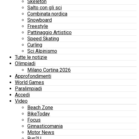
Skeleton
Salto con gli sci
Combinata nordica
Snowboard
Freestyle
Pattinaggio Artistico
Speed Skating
Curling
Sci Alpinismo
Tutte le notizie
Olimpiadi
Milano Cortina 2026
Approfondimenti
World Games
Paralimpiadi
Accedi
Video
Beach Zone
BikeToday
Focus
Ginnasticomania
Motor News
Run2U