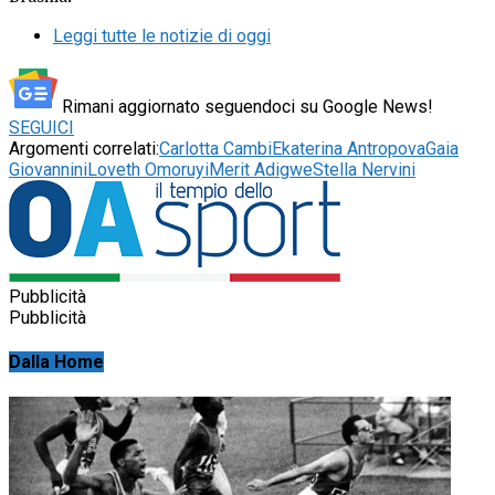
Leggi tutte le notizie di oggi
Rimani aggiornato seguendoci su Google News!
SEGUICI
Argomenti correlati:
Carlotta Cambi
Ekaterina Antropova
Gaia
Giovannini
Loveth Omoruyi
Merit Adigwe
Stella Nervini
Pubblicità
Pubblicità
Dalla Home