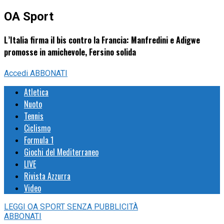
OA Sport
L’Italia firma il bis contro la Francia: Manfredini e Adigwe
promosse in amichevole, Fersino solida
Accedi
ABBONATI
Atletica
Nuoto
Tennis
Ciclismo
Formula 1
Giochi del Mediterraneo
LIVE
Rivista Azzurra
Video
LEGGI
OA SPORT
SENZA PUBBLICITÀ
ABBONATI