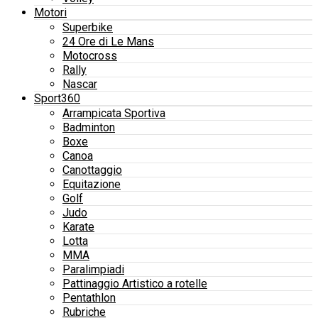
Motori
Superbike
24 Ore di Le Mans
Motocross
Rally
Nascar
Sport360
Arrampicata Sportiva
Badminton
Boxe
Canoa
Canottaggio
Equitazione
Golf
Judo
Karate
Lotta
MMA
Paralimpiadi
Pattinaggio Artistico a rotelle
Pentathlon
Rubriche