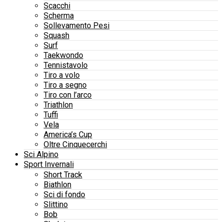
Scacchi
Scherma
Sollevamento Pesi
Squash
Surf
Taekwondo
Tennistavolo
Tiro a volo
Tiro a segno
Tiro con l’arco
Triathlon
Tuffi
Vela
America’s Cup
Oltre Cinquecerchi
Sci Alpino
Sport Invernali
Short Track
Biathlon
Sci di fondo
Slittino
Bob