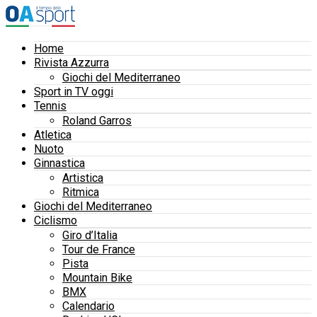
Home
Rivista Azzurra
Giochi del Mediterraneo
Sport in TV oggi
Tennis
Roland Garros
Atletica
Nuoto
Ginnastica
Artistica
Ritmica
Giochi del Mediterraneo
Ciclismo
Giro d’Italia
Tour de France
Pista
Mountain Bike
BMX
Calendario