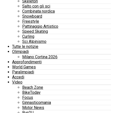
Skeleton
Salto con gli sci
Combinata nordica
Snowboard
Freestyle
Pattinaggio Artistico
Speed Skating
Curling
Sci Alpinismo
Tutte le notizie
Olimpiadi
Milano Cortina 2026
Approfondimenti
World Games
Paralimpiadi
Accedi
Video
Beach Zone
BikeToday
Focus
Ginnasticomania
Motor News
Run2U