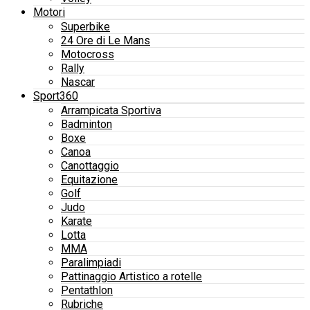
Motori
Superbike
24 Ore di Le Mans
Motocross
Rally
Nascar
Sport360
Arrampicata Sportiva
Badminton
Boxe
Canoa
Canottaggio
Equitazione
Golf
Judo
Karate
Lotta
MMA
Paralimpiadi
Pattinaggio Artistico a rotelle
Pentathlon
Rubriche