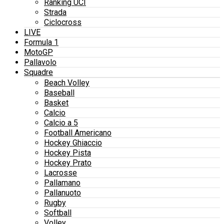
Ranking UCI
Strada
Ciclocross
LIVE
Formula 1
MotoGP
Pallavolo
Squadre
Beach Volley
Baseball
Basket
Calcio
Calcio a 5
Football Americano
Hockey Ghiaccio
Hockey Pista
Hockey Prato
Lacrosse
Pallamano
Pallanuoto
Rugby
Softball
Volley