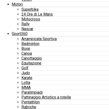
Motori
Superbike
24 Ore di Le Mans
Motocross
Rally
Nascar
Sport360
Arrampicata Sportiva
Badminton
Boxe
Canoa
Canottaggio
Equitazione
Golf
Judo
Karate
Lotta
MMA
Paralimpiadi
Pattinaggio Artistico a rotelle
Pentathlon
Rubriche