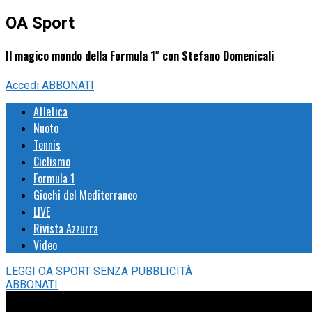
OA Sport
Il magico mondo della Formula 1″ con Stefano Domenicali
Accedi
ABBONATI
Atletica
Nuoto
Tennis
Ciclismo
Formula 1
Giochi del Mediterraneo
LIVE
Rivista Azzurra
Video
LEGGI
OA SPORT
SENZA PUBBLICITÀ
ABBONATI