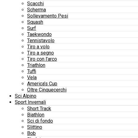
Scacchi
Scherma
Sollevamento Pesi
Squash
Surf
Taekwondo
Tennistavolo
Tiro a volo
Tiro a segno
Tiro con l’arco
Triathlon
Tuffi
Vela
America’s Cup
Oltre Cinquecerchi
Sci Alpino
Sport Invernali
Short Track
Biathlon
Sci di fondo
Slittino
Bob