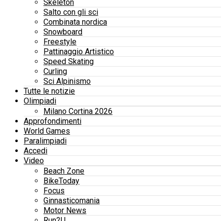
Skeleton
Salto con gli sci
Combinata nordica
Snowboard
Freestyle
Pattinaggio Artistico
Speed Skating
Curling
Sci Alpinismo
Tutte le notizie
Olimpiadi
Milano Cortina 2026
Approfondimenti
World Games
Paralimpiadi
Accedi
Video
Beach Zone
BikeToday
Focus
Ginnasticomania
Motor News
Run2U