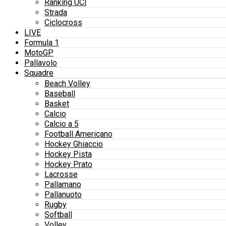
Ranking UCI
Strada
Ciclocross
LIVE
Formula 1
MotoGP
Pallavolo
Squadre
Beach Volley
Baseball
Basket
Calcio
Calcio a 5
Football Americano
Hockey Ghiaccio
Hockey Pista
Hockey Prato
Lacrosse
Pallamano
Pallanuoto
Rugby
Softball
Volley