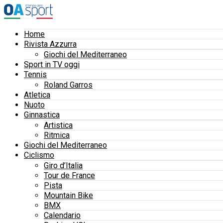
Home
Rivista Azzurra
Giochi del Mediterraneo
Sport in TV oggi
Tennis
Roland Garros
Atletica
Nuoto
Ginnastica
Artistica
Ritmica
Giochi del Mediterraneo
Ciclismo
Giro d’Italia
Tour de France
Pista
Mountain Bike
BMX
Calendario