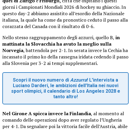
quel di Zurigo
e
Friburgo,
città che ospitano i questi
giorni i Campionati Mondiali 2026 di hockey su ghiaccio. In
questo day-2 abbiamo assistito all’esordio della Nazionale
italiana, la quale ha come da pronostico ceduto il passo alla
corazzata del Canada con il risultato di 0-6.
Nello stesso raggruppamento degli azzurri, quello B,
in
mattinata la Slovacchia ha avuto la meglio sulla
Norvegia
, battendola per 2-1. In serata invece la Cechia ha
incassato il primo ko della rassegna iridata cedendo il passo
alla Slovenia per 3-2 ai tempi supplementari.
Scopri il nuovo numero di
Azzurra
! L'intervista a
Luciano Darderi, le ambizioni dell'Italia nei nuovi
sport olimpici, il calendario di Los Angeles 2028 e
tanto altro!
Nel Girone A spicca invece la Finlandia
, al momento al
comando delle operazioni dopo aver regolato l’Ungheria
per 4-1. Da segnalare poi la vittoria facile dell’Austria, abile