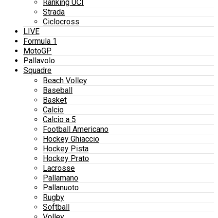
Ranking UCI
Strada
Ciclocross
LIVE
Formula 1
MotoGP
Pallavolo
Squadre
Beach Volley
Baseball
Basket
Calcio
Calcio a 5
Football Americano
Hockey Ghiaccio
Hockey Pista
Hockey Prato
Lacrosse
Pallamano
Pallanuoto
Rugby
Softball
Volley