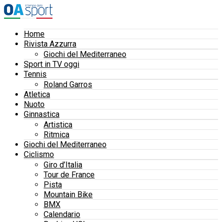
Home
Rivista Azzurra
Giochi del Mediterraneo
Sport in TV oggi
Tennis
Roland Garros
Atletica
Nuoto
Ginnastica
Artistica
Ritmica
Giochi del Mediterraneo
Ciclismo
Giro d’Italia
Tour de France
Pista
Mountain Bike
BMX
Calendario