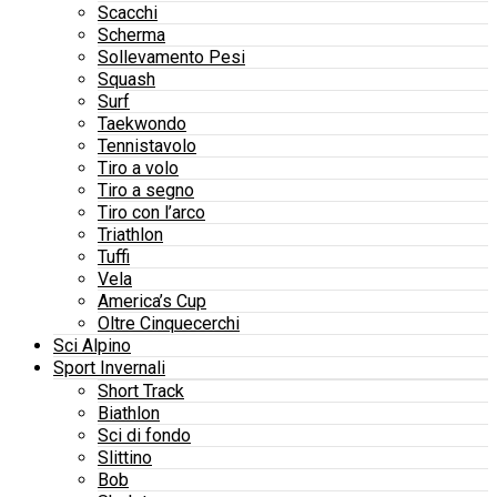
Scacchi
Scherma
Sollevamento Pesi
Squash
Surf
Taekwondo
Tennistavolo
Tiro a volo
Tiro a segno
Tiro con l’arco
Triathlon
Tuffi
Vela
America’s Cup
Oltre Cinquecerchi
Sci Alpino
Sport Invernali
Short Track
Biathlon
Sci di fondo
Slittino
Bob