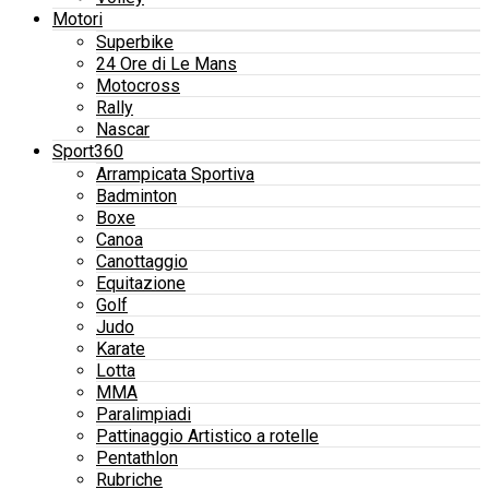
Motori
Superbike
24 Ore di Le Mans
Motocross
Rally
Nascar
Sport360
Arrampicata Sportiva
Badminton
Boxe
Canoa
Canottaggio
Equitazione
Golf
Judo
Karate
Lotta
MMA
Paralimpiadi
Pattinaggio Artistico a rotelle
Pentathlon
Rubriche