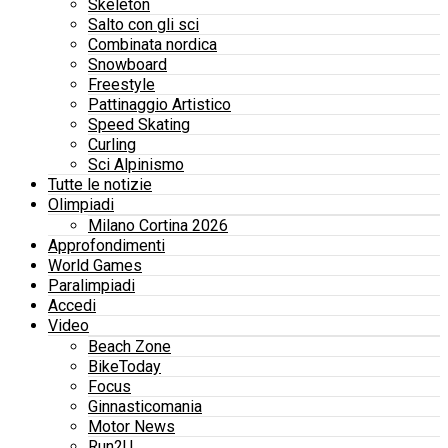
Skeleton
Salto con gli sci
Combinata nordica
Snowboard
Freestyle
Pattinaggio Artistico
Speed Skating
Curling
Sci Alpinismo
Tutte le notizie
Olimpiadi
Milano Cortina 2026
Approfondimenti
World Games
Paralimpiadi
Accedi
Video
Beach Zone
BikeToday
Focus
Ginnasticomania
Motor News
Run2U