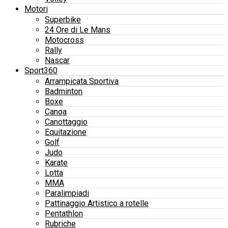
Motori
Superbike
24 Ore di Le Mans
Motocross
Rally
Nascar
Sport360
Arrampicata Sportiva
Badminton
Boxe
Canoa
Canottaggio
Equitazione
Golf
Judo
Karate
Lotta
MMA
Paralimpiadi
Pattinaggio Artistico a rotelle
Pentathlon
Rubriche