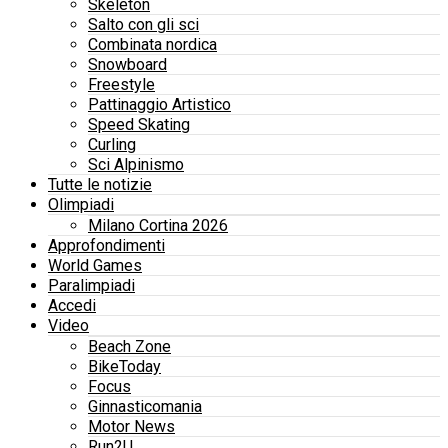
Skeleton
Salto con gli sci
Combinata nordica
Snowboard
Freestyle
Pattinaggio Artistico
Speed Skating
Curling
Sci Alpinismo
Tutte le notizie
Olimpiadi
Milano Cortina 2026
Approfondimenti
World Games
Paralimpiadi
Accedi
Video
Beach Zone
BikeToday
Focus
Ginnasticomania
Motor News
Run2U