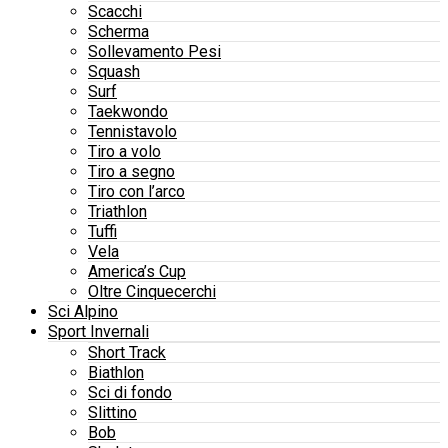
Scacchi
Scherma
Sollevamento Pesi
Squash
Surf
Taekwondo
Tennistavolo
Tiro a volo
Tiro a segno
Tiro con l’arco
Triathlon
Tuffi
Vela
America’s Cup
Oltre Cinquecerchi
Sci Alpino
Sport Invernali
Short Track
Biathlon
Sci di fondo
Slittino
Bob