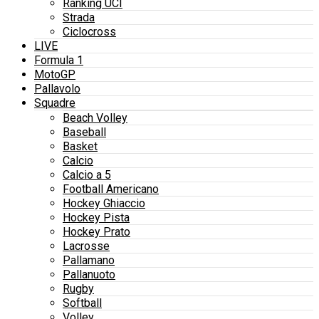
Ranking UCI
Strada
Ciclocross
LIVE
Formula 1
MotoGP
Pallavolo
Squadre
Beach Volley
Baseball
Basket
Calcio
Calcio a 5
Football Americano
Hockey Ghiaccio
Hockey Pista
Hockey Prato
Lacrosse
Pallamano
Pallanuoto
Rugby
Softball
Volley