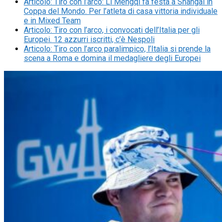
Articolo
:
Tiro con l’arco: Li Mengqi fa festa a Shangai in
Coppa del Mondo. Per l’atleta di casa vittoria individuale
e in Mixed Team
Articolo
:
Tiro con l’arco, i convocati dell’Italia per gli
Europei. 12 azzurri iscritti, c’è Nespoli
Articolo
:
Tiro con l’arco paralimpico, l’Italia si prende la
scena a Roma e domina il medagliere degli Europei