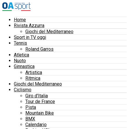
Home
Rivista Azzurra
Giochi del Mediterraneo
Sport in TV oggi
Tennis
Roland Garros
Atletica
Nuoto
Ginnastica
Artistica
Ritmica
Giochi del Mediterraneo
Ciclismo
Giro d’Italia
Tour de France
Pista
Mountain Bike
BMX
Calendario