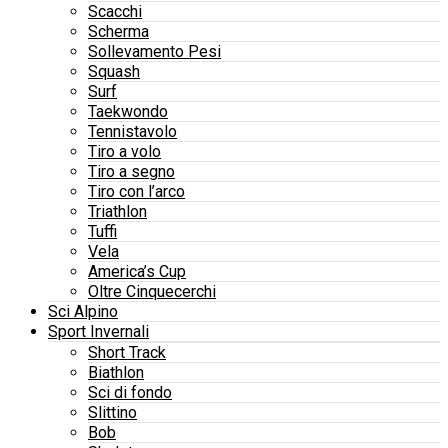
Scacchi
Scherma
Sollevamento Pesi
Squash
Surf
Taekwondo
Tennistavolo
Tiro a volo
Tiro a segno
Tiro con l’arco
Triathlon
Tuffi
Vela
America’s Cup
Oltre Cinquecerchi
Sci Alpino
Sport Invernali
Short Track
Biathlon
Sci di fondo
Slittino
Bob