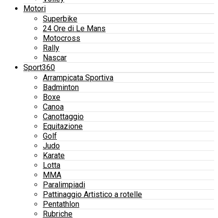
Motori
Superbike
24 Ore di Le Mans
Motocross
Rally
Nascar
Sport360
Arrampicata Sportiva
Badminton
Boxe
Canoa
Canottaggio
Equitazione
Golf
Judo
Karate
Lotta
MMA
Paralimpiadi
Pattinaggio Artistico a rotelle
Pentathlon
Rubriche