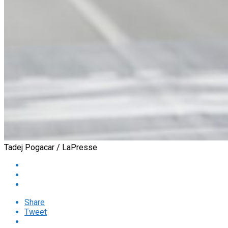
Tadej Pogacar / LaPresse
Share
Tweet