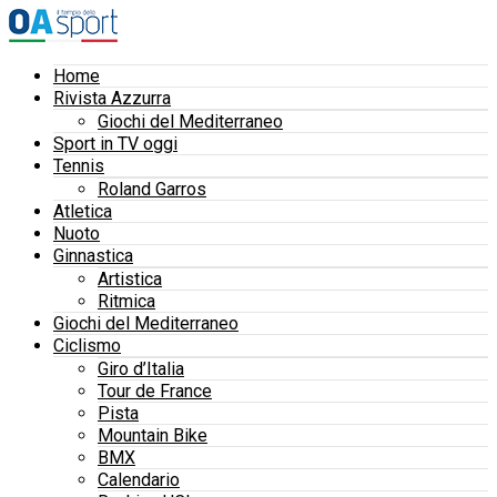
Home
Rivista Azzurra
Giochi del Mediterraneo
Sport in TV oggi
Tennis
Roland Garros
Atletica
Nuoto
Ginnastica
Artistica
Ritmica
Giochi del Mediterraneo
Ciclismo
Giro d’Italia
Tour de France
Pista
Mountain Bike
BMX
Calendario