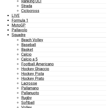
Ranking UCI
Strada
Ciclocross
LIVE
Formula 1
MotoGP
Pallavolo
Squadre
Beach Volley
Baseball
Basket
Calcio
Calcio a 5
Football Americano
Hockey Ghiaccio
Hockey Pista
Hockey Prato
Lacrosse
Pallamano
Pallanuoto
Rugby
Softball
Volley