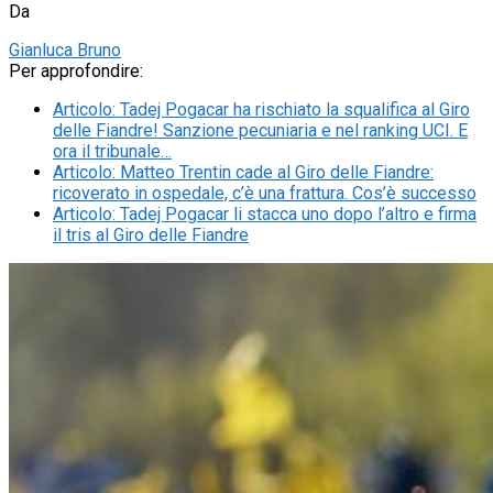
Da
Gianluca Bruno
Per approfondire:
Articolo
:
Tadej Pogacar ha rischiato la squalifica al Giro
delle Fiandre! Sanzione pecuniaria e nel ranking UCI. E
ora il tribunale…
Articolo
:
Matteo Trentin cade al Giro delle Fiandre:
ricoverato in ospedale, c’è una frattura. Cos’è successo
Articolo
:
Tadej Pogacar li stacca uno dopo l’altro e firma
il tris al Giro delle Fiandre