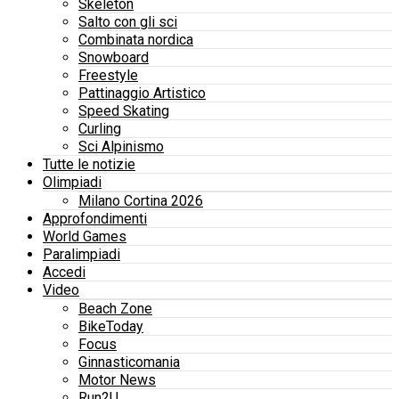
Skeleton
Salto con gli sci
Combinata nordica
Snowboard
Freestyle
Pattinaggio Artistico
Speed Skating
Curling
Sci Alpinismo
Tutte le notizie
Olimpiadi
Milano Cortina 2026
Approfondimenti
World Games
Paralimpiadi
Accedi
Video
Beach Zone
BikeToday
Focus
Ginnasticomania
Motor News
Run2U