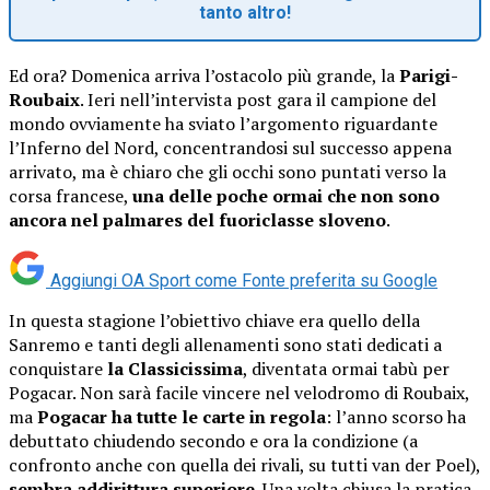
tanto altro!
Ed ora? Domenica arriva l’ostacolo più grande, la
Parigi-
Roubaix
. Ieri nell’intervista post gara il campione del
mondo ovviamente ha sviato l’argomento riguardante
l’Inferno del Nord, concentrandosi sul successo appena
arrivato, ma è chiaro che gli occhi sono puntati verso la
corsa francese,
una delle poche ormai che non sono
ancora nel palmares del fuoriclasse sloveno
.
Aggiungi OA Sport come
Fonte preferita su Google
In questa stagione l’obiettivo chiave era quello della
Sanremo e tanti degli allenamenti sono stati dedicati a
conquistare
la Classicissima
, diventata ormai tabù per
Pogacar. Non sarà facile vincere nel velodromo di Roubaix,
ma
Pogacar ha tutte le carte in regola
: l’anno scorso ha
debuttato chiudendo secondo e ora la condizione (a
confronto anche con quella dei rivali, su tutti van der Poel),
sembra addirittura superiore
. Una volta chiusa la pratica