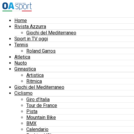
Home
Rivista Azzurra
Giochi del Mediterraneo
Sport in TV oggi
Tennis
Roland Garros
Atletica
Nuoto
Ginnastica
Artistica
Ritmica
Giochi del Mediterraneo
Ciclismo
Giro d’Italia
Tour de France
Pista
Mountain Bike
BMX
Calendario