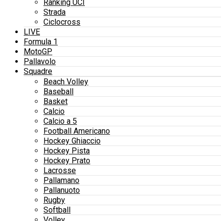
Ranking UCI
Strada
Ciclocross
LIVE
Formula 1
MotoGP
Pallavolo
Squadre
Beach Volley
Baseball
Basket
Calcio
Calcio a 5
Football Americano
Hockey Ghiaccio
Hockey Pista
Hockey Prato
Lacrosse
Pallamano
Pallanuoto
Rugby
Softball
Volley