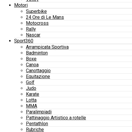
Motori
Superbike
24 Ore di Le Mans
Motocross
Rally
Nascar
Sport360
Arrampicata Sportiva
Badminton
Boxe
Canoa
Canottaggio
Equitazione
Golf
Judo
Karate
Lotta
MMA
Paralimpiadi
Pattinaggio Artistico a rotelle
Pentathlon
Rubriche