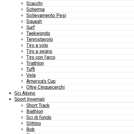
Scacchi
Scherma
Sollevamento Pesi
Squash
Surf
Taekwondo
Tennistavolo
Tiro a volo
Tiro a segno
Tiro con l’arco
Triathlon
Tuffi
Vela
America’s Cup
Oltre Cinquecerchi
Sci Alpino
Sport Invernali
Short Track
Biathlon
Sci di fondo
Slittino
Bob