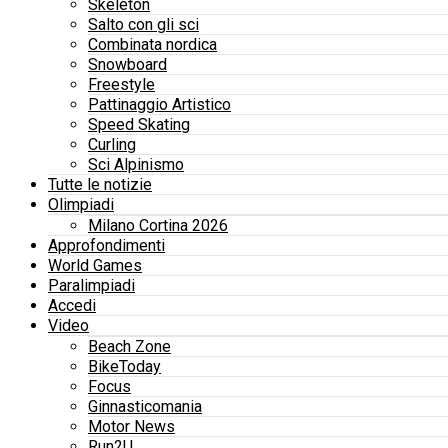
Skeleton
Salto con gli sci
Combinata nordica
Snowboard
Freestyle
Pattinaggio Artistico
Speed Skating
Curling
Sci Alpinismo
Tutte le notizie
Olimpiadi
Milano Cortina 2026
Approfondimenti
World Games
Paralimpiadi
Accedi
Video
Beach Zone
BikeToday
Focus
Ginnasticomania
Motor News
Run2U