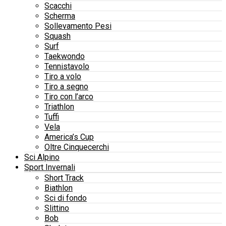
Scacchi
Scherma
Sollevamento Pesi
Squash
Surf
Taekwondo
Tennistavolo
Tiro a volo
Tiro a segno
Tiro con l’arco
Triathlon
Tuffi
Vela
America’s Cup
Oltre Cinquecerchi
Sci Alpino
Sport Invernali
Short Track
Biathlon
Sci di fondo
Slittino
Bob