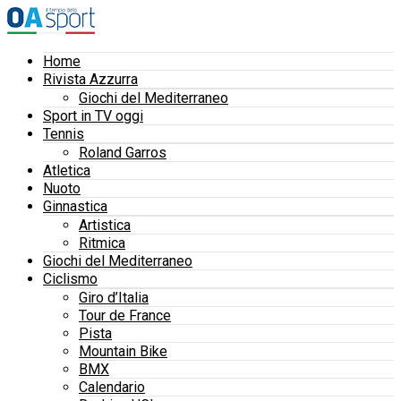
Home
Rivista Azzurra
Giochi del Mediterraneo
Sport in TV oggi
Tennis
Roland Garros
Atletica
Nuoto
Ginnastica
Artistica
Ritmica
Giochi del Mediterraneo
Ciclismo
Giro d’Italia
Tour de France
Pista
Mountain Bike
BMX
Calendario