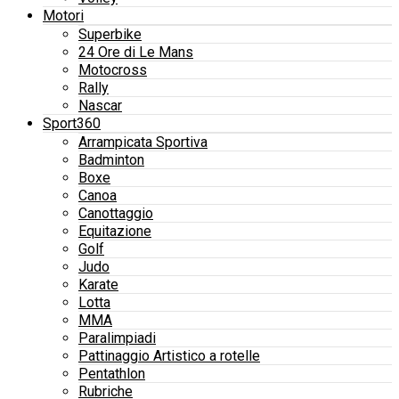
Motori
Superbike
24 Ore di Le Mans
Motocross
Rally
Nascar
Sport360
Arrampicata Sportiva
Badminton
Boxe
Canoa
Canottaggio
Equitazione
Golf
Judo
Karate
Lotta
MMA
Paralimpiadi
Pattinaggio Artistico a rotelle
Pentathlon
Rubriche