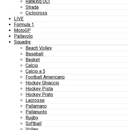
Ranking UCI
Strada
Ciclocross
LIVE
Formula 1
MotoGP
Pallavolo
Squadre
Beach Volley
Baseball
Basket
Calcio
Calcio a 5
Football Americano
Hockey Ghiaccio
Hockey Pista
Hockey Prato
Lacrosse
Pallamano
Pallanuoto
Rugby
Softball
Volley