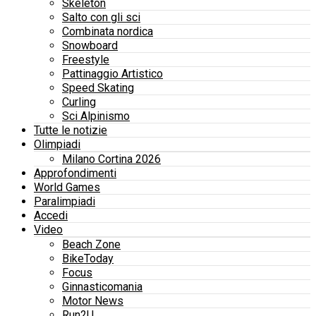
Skeleton
Salto con gli sci
Combinata nordica
Snowboard
Freestyle
Pattinaggio Artistico
Speed Skating
Curling
Sci Alpinismo
Tutte le notizie
Olimpiadi
Milano Cortina 2026
Approfondimenti
World Games
Paralimpiadi
Accedi
Video
Beach Zone
BikeToday
Focus
Ginnasticomania
Motor News
Run2U