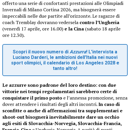
offerto una serie di confortanti prestazioni alle Olimpiadi
Invernali di Milano Cortina 2026, ma bisognerà essere
impeccabili nelle due partite all’orizzonte. Le ragazze di
coach Tremblay dovranno vedersela
contro l’Ungheria
(venerdì 17 aprile, ore 16.00)
e la Cina
(sabato 18 aprile
ore 12.30).
Scopri il nuovo numero di
Azzurra
! L'intervista a
Luciano Darderi, le ambizioni dell'Italia nei nuovi
sport olimpici, il calendario di Los Angeles 2028 e
tanto altro!
Le azzurre sono padrone del loro destino: con due
vittorie nei tempi regolamentari sarebbero certe di
conquistare il primo posto
e l’annessa promozione, senza
dover attendere i risultati degli altri incontri.
In caso di
sconfitte o anche di affermazioni tra supplementari e
shoot-out bisognerà inevitabilmente dare un occhio
agli esiti di Slovacchia-Norvegia, Slovacchia-Francia,
Francia-Cina
e Ungheria-Norvegia. A parità di punti,