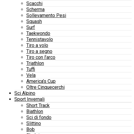
Scacchi
Scherma
Sollevamento Pesi
Squash
Surf
Taekwondo
Tennistavolo
Tiro a volo
Tiro a segno
Tiro con l’arco
Triathlon
Tuffi
Vela
America’s Cup
Oltre Cinquecerchi
Sci Alpino
Sport Invernali
Short Track
Biathlon
Sci di fondo
Slittino
Bob