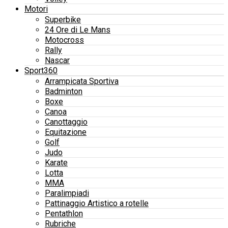
Motori
Superbike
24 Ore di Le Mans
Motocross
Rally
Nascar
Sport360
Arrampicata Sportiva
Badminton
Boxe
Canoa
Canottaggio
Equitazione
Golf
Judo
Karate
Lotta
MMA
Paralimpiadi
Pattinaggio Artistico a rotelle
Pentathlon
Rubriche