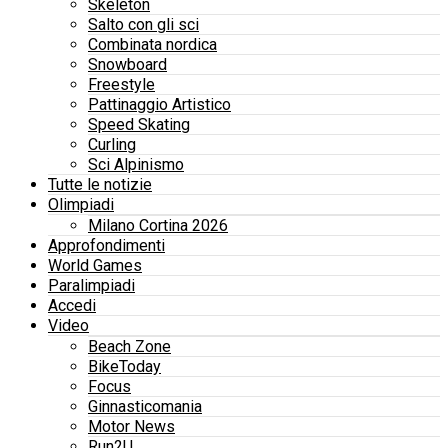
Skeleton
Salto con gli sci
Combinata nordica
Snowboard
Freestyle
Pattinaggio Artistico
Speed Skating
Curling
Sci Alpinismo
Tutte le notizie
Olimpiadi
Milano Cortina 2026
Approfondimenti
World Games
Paralimpiadi
Accedi
Video
Beach Zone
BikeToday
Focus
Ginnasticomania
Motor News
Run2U