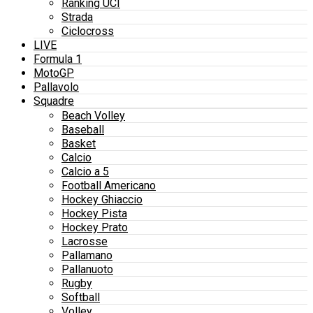
Ranking UCI
Strada
Ciclocross
LIVE
Formula 1
MotoGP
Pallavolo
Squadre
Beach Volley
Baseball
Basket
Calcio
Calcio a 5
Football Americano
Hockey Ghiaccio
Hockey Pista
Hockey Prato
Lacrosse
Pallamano
Pallanuoto
Rugby
Softball
Volley