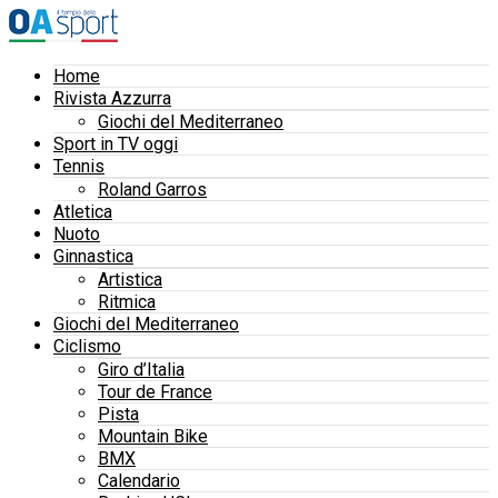
Home
Rivista Azzurra
Giochi del Mediterraneo
Sport in TV oggi
Tennis
Roland Garros
Atletica
Nuoto
Ginnastica
Artistica
Ritmica
Giochi del Mediterraneo
Ciclismo
Giro d’Italia
Tour de France
Pista
Mountain Bike
BMX
Calendario