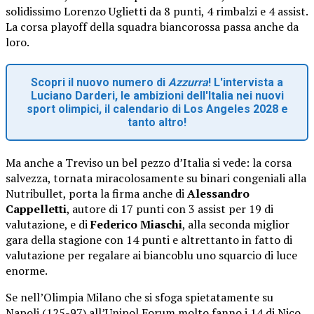
solidissimo Lorenzo Uglietti da 8 punti, 4 rimbalzi e 4 assist.
La corsa playoff della squadra biancorossa passa anche da
loro.
Scopri il nuovo numero di
Azzurra
! L'intervista a
Luciano Darderi, le ambizioni dell'Italia nei nuovi
sport olimpici, il calendario di Los Angeles 2028 e
tanto altro!
Ma anche a Treviso un bel pezzo d’Italia si vede: la corsa
salvezza, tornata miracolosamente su binari congeniali alla
Nutribullet, porta la firma anche di
Alessandro
Cappelletti
, autore di 17 punti con 3 assist per 19 di
valutazione, e di
Federico Miaschi
, alla seconda miglior
gara della stagione con 14 punti e altrettanto in fatto di
valutazione per regalare ai biancoblu uno squarcio di luce
enorme.
Se nell’Olimpia Milano che si sfoga spietatamente su
Napoli (125-97) all’Unipol Forum molto fanno i 14 di Nico