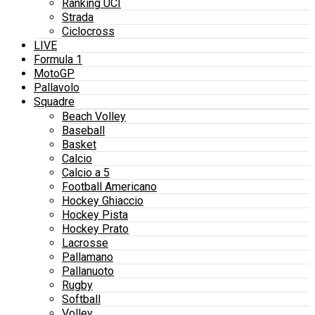
Ranking UCI
Strada
Ciclocross
LIVE
Formula 1
MotoGP
Pallavolo
Squadre
Beach Volley
Baseball
Basket
Calcio
Calcio a 5
Football Americano
Hockey Ghiaccio
Hockey Pista
Hockey Prato
Lacrosse
Pallamano
Pallanuoto
Rugby
Softball
Volley