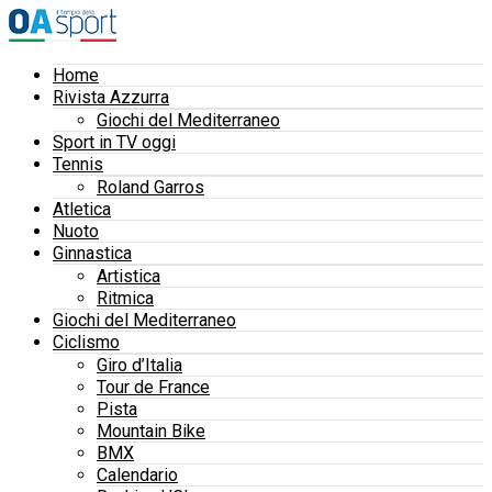
Home
Rivista Azzurra
Giochi del Mediterraneo
Sport in TV oggi
Tennis
Roland Garros
Atletica
Nuoto
Ginnastica
Artistica
Ritmica
Giochi del Mediterraneo
Ciclismo
Giro d’Italia
Tour de France
Pista
Mountain Bike
BMX
Calendario