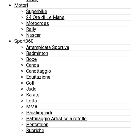
Motori
Superbike
24 Ore di Le Mans
Motocross
Rally
Nascar
Sport360
Arrampicata Sportiva
Badminton
Boxe
Canoa
Canottaggio
Equitazione
Golf
Judo
Karate
Lotta
MMA
Paralimpiadi
Pattinaggio Artistico a rotelle
Pentathlon
Rubriche