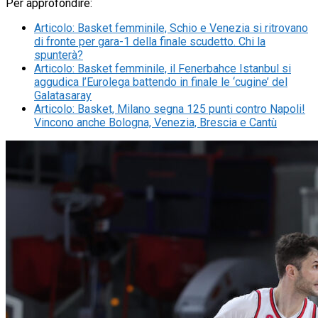
Per approfondire:
Articolo
:
Basket femminile, Schio e Venezia si ritrovano
di fronte per gara-1 della finale scudetto. Chi la
spunterà?
Articolo
:
Basket femminile, il Fenerbahce Istanbul si
aggudica l’Eurolega battendo in finale le ‘cugine’ del
Galatasaray
Articolo
:
Basket, Milano segna 125 punti contro Napoli!
Vincono anche Bologna, Venezia, Brescia e Cantù