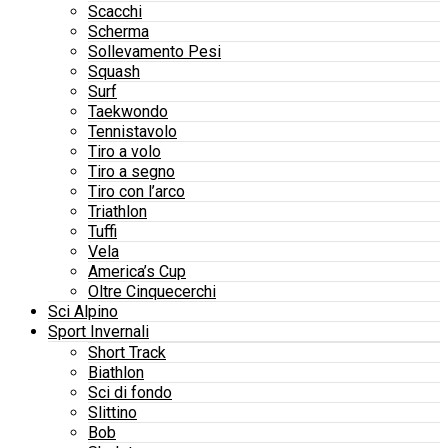
Scacchi
Scherma
Sollevamento Pesi
Squash
Surf
Taekwondo
Tennistavolo
Tiro a volo
Tiro a segno
Tiro con l’arco
Triathlon
Tuffi
Vela
America’s Cup
Oltre Cinquecerchi
Sci Alpino
Sport Invernali
Short Track
Biathlon
Sci di fondo
Slittino
Bob