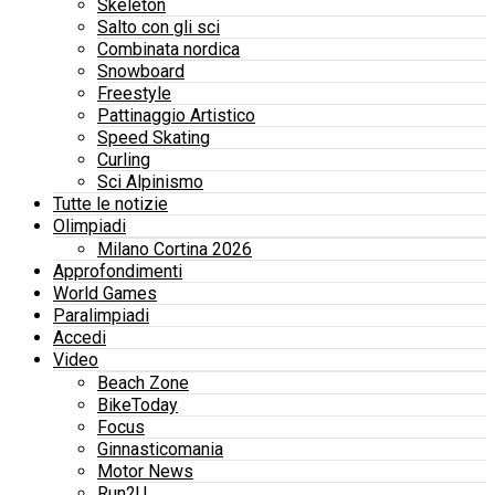
Skeleton
Salto con gli sci
Combinata nordica
Snowboard
Freestyle
Pattinaggio Artistico
Speed Skating
Curling
Sci Alpinismo
Tutte le notizie
Olimpiadi
Milano Cortina 2026
Approfondimenti
World Games
Paralimpiadi
Accedi
Video
Beach Zone
BikeToday
Focus
Ginnasticomania
Motor News
Run2U