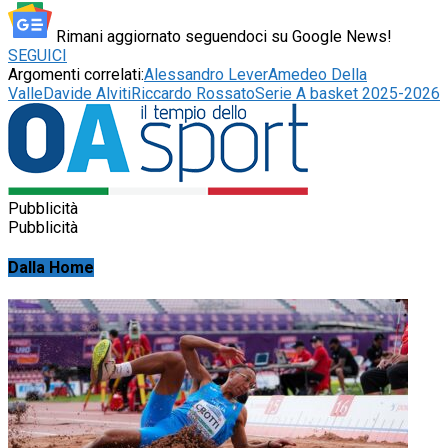
Rimani aggiornato seguendoci su Google News!
SEGUICI
Argomenti correlati:
Alessandro Lever
Amedeo Della
Valle
Davide Alviti
Riccardo Rossato
Serie A basket 2025-2026
Pubblicità
Pubblicità
Dalla Home