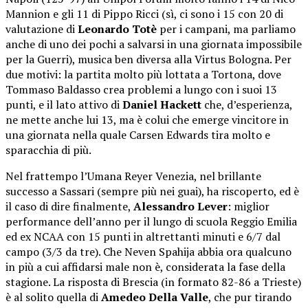
Mannion e gli 11 di Pippo Ricci (sì, ci sono i 15 con 20 di
valutazione di
Leonardo Totè
per i campani, ma parliamo
anche di uno dei pochi a salvarsi in una giornata impossibile
per la Guerri), musica ben diversa alla Virtus Bologna. Per
due motivi: la partita molto più lottata a Tortona, dove
Tommaso Baldasso crea problemi a lungo con i suoi 13
punti, e il lato attivo di
Daniel Hackett
che, d’esperienza,
ne mette anche lui 13, ma è colui che emerge vincitore in
una giornata nella quale Carsen Edwards tira molto e
sparacchia di più.
Nel frattempo l’Umana Reyer Venezia, nel brillante
successo a Sassari (sempre più nei guai), ha riscoperto, ed è
il caso di dire finalmente,
Alessandro Lever
: miglior
performance dell’anno per il lungo di scuola Reggio Emilia
ed ex NCAA con 15 punti in altrettanti minuti e 6/7 dal
campo (3/3 da tre). Che Neven Spahija abbia ora qualcuno
in più a cui affidarsi male non è, considerata la fase della
stagione. La risposta di Brescia (in formato 82-86 a Trieste)
è al solito quella di
Amedeo Della Valle
, che pur tirando