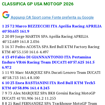
CLASSIFICA GP USA MOTOGP 2026
Aggiungi OA Sport come
Fonte preferita su Google
1 25 72 Marco BEZZECCHI ITA Aprilia Racing APRILIA
40’50.653 161.9
2 20 89 Jorge MARTIN SPA Aprilia Racing APRILIA
40’52.689 161.8 2.036
3 16 37 Pedro ACOSTA SPA Red Bull KTM Factory Racing
KTM 40’55.150 161.6 4.497
4 13 49 Fabio DI GIANNANTONIO ITA Pertamina
Enduro VR46 Racing Team DUCATI 40’57.625 161.5
6.972
5 11 93 Marc MARQUEZ SPA Ducati Lenovo Team DUCATI
40’58.753 161.4 8.100
6 10 23 Enea BASTIANINI ITA Red Bull KTM Tech3
KTM 40’58.896 161.4 8.243
7 9 73 Alex MARQUEZ SPA BK8 Gresini Racing MotoGP
DUCATI 41’01.906 161.2 11.253
8 8 25 Raul FERNANDEZ SPA Trackhouse MotoGP Team