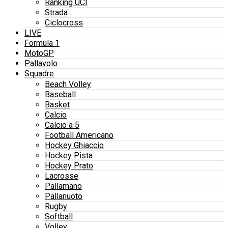
Ranking UCI
Strada
Ciclocross
LIVE
Formula 1
MotoGP
Pallavolo
Squadre
Beach Volley
Baseball
Basket
Calcio
Calcio a 5
Football Americano
Hockey Ghiaccio
Hockey Pista
Hockey Prato
Lacrosse
Pallamano
Pallanuoto
Rugby
Softball
Volley