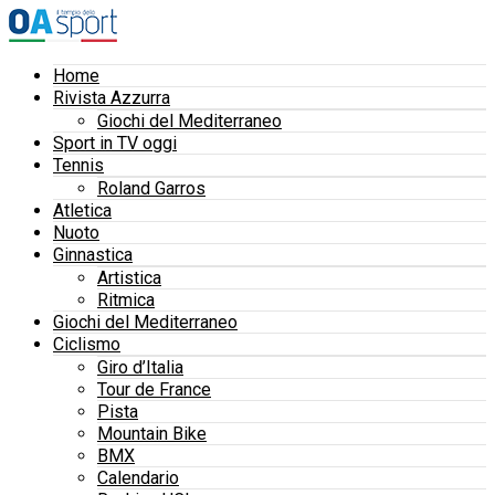
Home
Rivista Azzurra
Giochi del Mediterraneo
Sport in TV oggi
Tennis
Roland Garros
Atletica
Nuoto
Ginnastica
Artistica
Ritmica
Giochi del Mediterraneo
Ciclismo
Giro d’Italia
Tour de France
Pista
Mountain Bike
BMX
Calendario