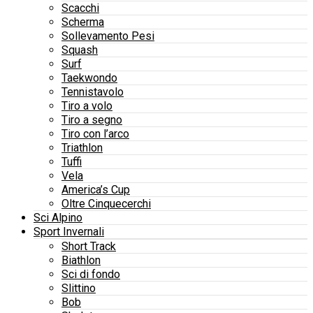
Scacchi
Scherma
Sollevamento Pesi
Squash
Surf
Taekwondo
Tennistavolo
Tiro a volo
Tiro a segno
Tiro con l’arco
Triathlon
Tuffi
Vela
America’s Cup
Oltre Cinquecerchi
Sci Alpino
Sport Invernali
Short Track
Biathlon
Sci di fondo
Slittino
Bob