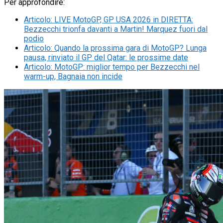
Per approfondire:
Articolo
:
LIVE MotoGP, GP USA 2026 in DIRETTA:
Bezzecchi trionfa davanti a Martin! Marquez fuori dal
podio
Articolo
:
Quando la prossima gara di MotoGP? Lunga
pausa, rinviato il GP del Qatar: le prossime date
Articolo
:
MotoGP: miglior tempo per Bezzecchi nel
warm-up, Bagnaia non incide