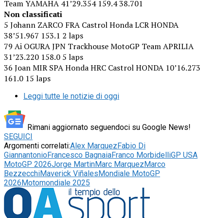
Team YAMAHA 41’29.354 159.4 38.701
Non classificati
5 Johann ZARCO FRA Castrol Honda LCR HONDA
38’51.967 153.1 2 laps
79 Ai OGURA JPN Trackhouse MotoGP Team APRILIA
31’23.220 158.0 5 laps
36 Joan MIR SPA Honda HRC Castrol HONDA 10’16.273
161.0 15 laps
Leggi tutte le notizie di oggi
Rimani aggiornato seguendoci su Google News!
SEGUICI
Argomenti correlati:
Alex Marquez
Fabio Di
Giannantonio
Francesco Bagnaia
Franco Morbidelli
GP USA
MotoGP 2026
Jorge Martin
Marc Marquez
Marco
Bezzecchi
Maverick Viñales
Mondiale MotoGP
2026
Motomondiale 2025