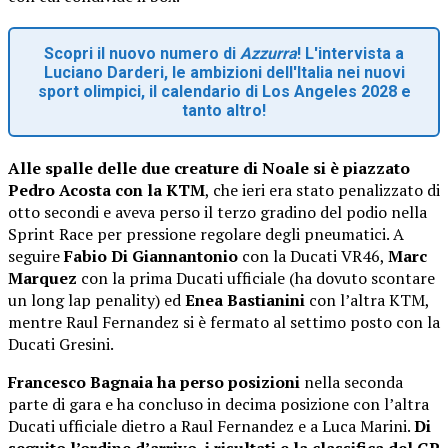
Scopri il nuovo numero di
Azzurra
! L'intervista a
Luciano Darderi, le ambizioni dell'Italia nei nuovi
sport olimpici, il calendario di Los Angeles 2028 e
tanto altro!
Alle spalle delle due creature di Noale si è piazzato
Pedro Acosta con la KTM
, che ieri era stato penalizzato di
otto secondi e aveva perso il terzo gradino del podio nella
Sprint Race per pressione regolare degli pneumatici. A
seguire
Fabio Di Giannantonio
con la Ducati VR46,
Marc
Marquez
con la prima Ducati ufficiale (ha dovuto scontare
un long lap penality) ed
Enea Bastianini
con l’altra KTM,
mentre Raul Fernandez si è fermato al settimo posto con la
Ducati Gresini.
Francesco Bagnaia ha perso posizioni
nella seconda
parte di gara e ha concluso in decima posizione con l’altra
Ducati ufficiale dietro a Raul Fernandez e a Luca Marini.
Di
seguito l’ordine d’arrivo, i risultati e la classifica del GP