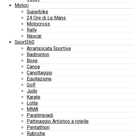
Motori
Superbike
24 Ore di Le Mans
Motocross
Rally
Nascar
Sport360
Arrampicata Sportiva
Badminton
Boxe
Canoa
Canottaggio
Equitazione
Golf
Judo
Karate
Lotta
MMA
Paralimpiadi
Pattinaggio Artistico a rotelle
Pentathlon
Rubriche