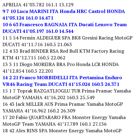
APRILIA 41’03.782 161.1 13.129
9 7 10 Luca MARINI ITA Honda HRC Castrol HONDA
41’05.124 161.0 14.471
10 6 63 Francesco BAGNAIA ITA Ducati Lenovo Team
DUCATI 41’05.197 161.0 14.544
11 5 54 Fermin ALDEGUER SPA BK8 Gresini Racing MotoGP
DUCATI 41’11.716 160.5 21.063
12 4 33 Brad BINDER RSA Red Bull KTM Factory Racing
KTM 41’12.715 160.5 22.062
13 3 11 Diogo MOREIRA BRA Pro Honda LCR HONDA
41’12.854 160.5 22.201
14 2 21 Franco MORBIDELLI ITA Pertamina Enduro
VR46 Racing Team DUCATI 41’15.024 160.3 24.371
15 1 7 Toprak RAZGATLIOGLU TUR Prima Pramac Yamaha
MotoGP YAMAHA 41’16.202 160.3 25.549
16 43 Jack MILLER AUS Prima Pramac Yamaha MotoGP
YAMAHA 41’16.962 160.2 26.309
17 20 Fabio QUARTARARO FRA Monster Energy Yamaha
MotoGP Team YAMAHA 41’17.789 160.1 27.136
18 42 Alex RINS SPA Monster Energy Yamaha MotoGP