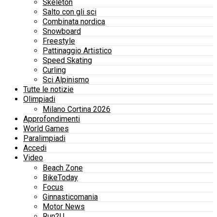
Skeleton
Salto con gli sci
Combinata nordica
Snowboard
Freestyle
Pattinaggio Artistico
Speed Skating
Curling
Sci Alpinismo
Tutte le notizie
Olimpiadi
Milano Cortina 2026
Approfondimenti
World Games
Paralimpiadi
Accedi
Video
Beach Zone
BikeToday
Focus
Ginnasticomania
Motor News
Run2U