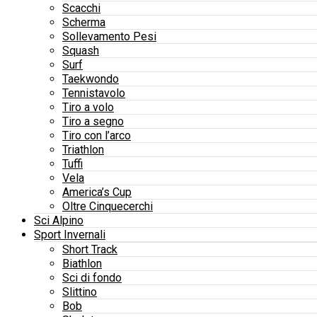
Scacchi
Scherma
Sollevamento Pesi
Squash
Surf
Taekwondo
Tennistavolo
Tiro a volo
Tiro a segno
Tiro con l’arco
Triathlon
Tuffi
Vela
America’s Cup
Oltre Cinquecerchi
Sci Alpino
Sport Invernali
Short Track
Biathlon
Sci di fondo
Slittino
Bob