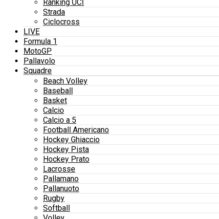
Ranking UCI
Strada
Ciclocross
LIVE
Formula 1
MotoGP
Pallavolo
Squadre
Beach Volley
Baseball
Basket
Calcio
Calcio a 5
Football Americano
Hockey Ghiaccio
Hockey Pista
Hockey Prato
Lacrosse
Pallamano
Pallanuoto
Rugby
Softball
Volley