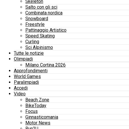
Skeleton
Salto con gli sci
Combinata nordica
Snowboard
Freestyle
Pattinaggio Artistico
Speed Skating
Curling
Sci Alpinismo
Tutte le notizie
Olimpiadi
Milano Cortina 2026
Approfondimenti
World Games
Paralimpiadi
Accedi
Video
Beach Zone
BikeToday
Focus
Ginnasticomania
Motor News
Run2U