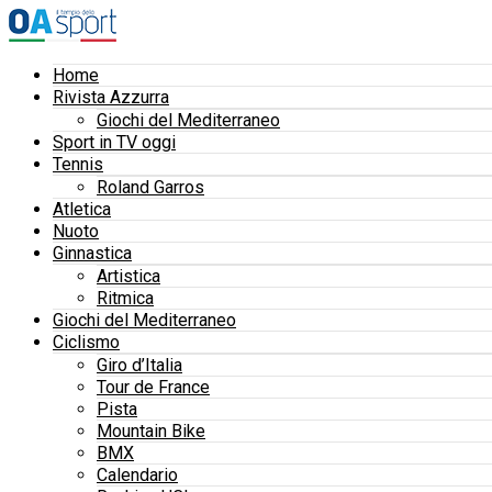
Home
Rivista Azzurra
Giochi del Mediterraneo
Sport in TV oggi
Tennis
Roland Garros
Atletica
Nuoto
Ginnastica
Artistica
Ritmica
Giochi del Mediterraneo
Ciclismo
Giro d’Italia
Tour de France
Pista
Mountain Bike
BMX
Calendario