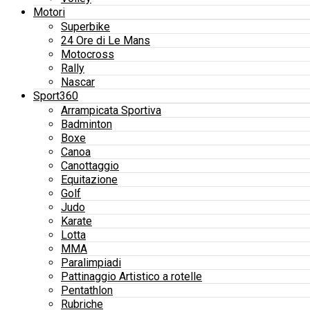
Motori
Superbike
24 Ore di Le Mans
Motocross
Rally
Nascar
Sport360
Arrampicata Sportiva
Badminton
Boxe
Canoa
Canottaggio
Equitazione
Golf
Judo
Karate
Lotta
MMA
Paralimpiadi
Pattinaggio Artistico a rotelle
Pentathlon
Rubriche