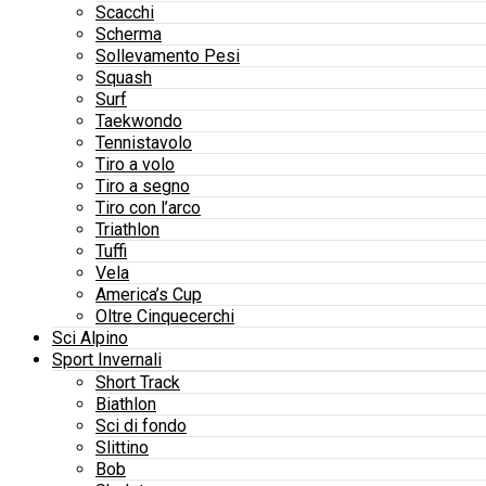
Scacchi
Scherma
Sollevamento Pesi
Squash
Surf
Taekwondo
Tennistavolo
Tiro a volo
Tiro a segno
Tiro con l’arco
Triathlon
Tuffi
Vela
America’s Cup
Oltre Cinquecerchi
Sci Alpino
Sport Invernali
Short Track
Biathlon
Sci di fondo
Slittino
Bob