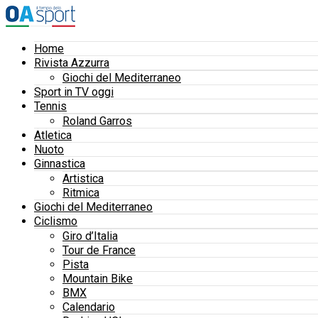
Home
Rivista Azzurra
Giochi del Mediterraneo
Sport in TV oggi
Tennis
Roland Garros
Atletica
Nuoto
Ginnastica
Artistica
Ritmica
Giochi del Mediterraneo
Ciclismo
Giro d’Italia
Tour de France
Pista
Mountain Bike
BMX
Calendario