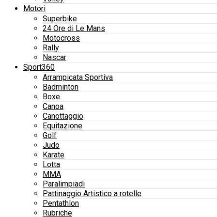
Motori
Superbike
24 Ore di Le Mans
Motocross
Rally
Nascar
Sport360
Arrampicata Sportiva
Badminton
Boxe
Canoa
Canottaggio
Equitazione
Golf
Judo
Karate
Lotta
MMA
Paralimpiadi
Pattinaggio Artistico a rotelle
Pentathlon
Rubriche