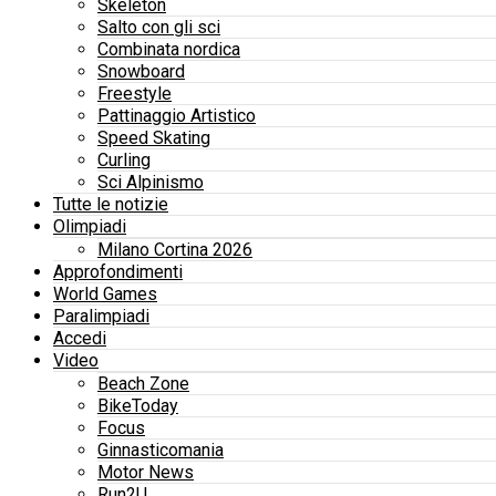
Skeleton
Salto con gli sci
Combinata nordica
Snowboard
Freestyle
Pattinaggio Artistico
Speed Skating
Curling
Sci Alpinismo
Tutte le notizie
Olimpiadi
Milano Cortina 2026
Approfondimenti
World Games
Paralimpiadi
Accedi
Video
Beach Zone
BikeToday
Focus
Ginnasticomania
Motor News
Run2U