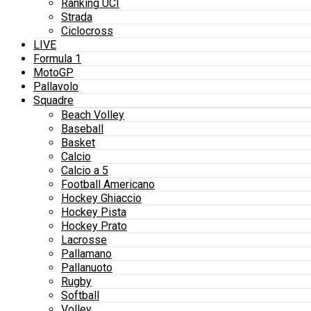
Ranking UCI
Strada
Ciclocross
LIVE
Formula 1
MotoGP
Pallavolo
Squadre
Beach Volley
Baseball
Basket
Calcio
Calcio a 5
Football Americano
Hockey Ghiaccio
Hockey Pista
Hockey Prato
Lacrosse
Pallamano
Pallanuoto
Rugby
Softball
Volley