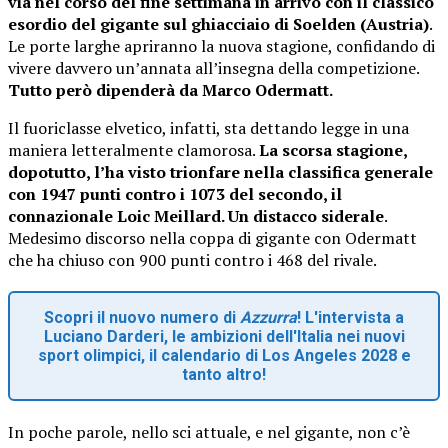
via nel corso del fine settimana in arrivo con il classico
esordio del gigante sul ghiacciaio di Soelden (Austria)
.
Le porte larghe apriranno la nuova stagione, confidando di
vivere davvero un’annata all’insegna della competizione.
Tutto però dipenderà da Marco Odermatt.
Il fuoriclasse elvetico, infatti, sta dettando legge in una
maniera letteralmente clamorosa.
La scorsa stagione,
dopotutto, l’ha visto trionfare nella classifica generale
con 1947 punti contro i 1073 del secondo, il
connazionale Loic Meillard. Un distacco siderale
.
Medesimo discorso nella coppa di gigante con Odermatt
che ha chiuso con 900 punti contro i 468 del rivale.
Scopri il nuovo numero di
Azzurra
! L'intervista a
Luciano Darderi, le ambizioni dell'Italia nei nuovi
sport olimpici, il calendario di Los Angeles 2028 e
tanto altro!
In poche parole, nello sci attuale, e nel gigante, non c’è