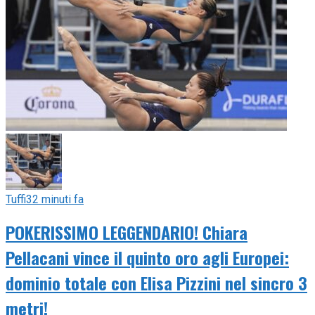
Tuffi
32 minuti fa
POKERISSIMO LEGGENDARIO! Chiara
Pellacani vince il quinto oro agli Europei:
dominio totale con Elisa Pizzini nel sincro 3
metri!