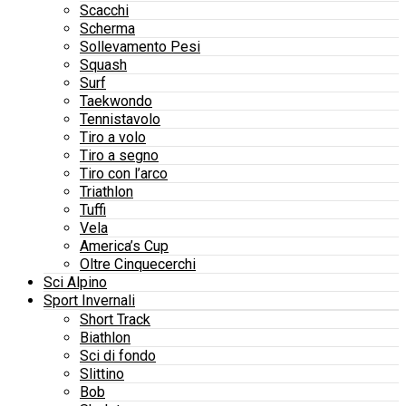
Scacchi
Scherma
Sollevamento Pesi
Squash
Surf
Taekwondo
Tennistavolo
Tiro a volo
Tiro a segno
Tiro con l’arco
Triathlon
Tuffi
Vela
America’s Cup
Oltre Cinquecerchi
Sci Alpino
Sport Invernali
Short Track
Biathlon
Sci di fondo
Slittino
Bob