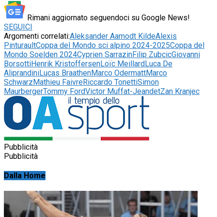
Rimani aggiornato seguendoci su Google News!
SEGUICI
Argomenti correlati:
Aleksander Aamodt Kilde
Alexis
Pinturault
Coppa del Mondo sci alpino 2024-2025
Coppa del
Mondo Soelden 2024
Cyprien Sarrazin
Filip Zubcic
Giovanni
Borsotti
Henrik Kristoffersen
Loïc Meillard
Luca De
Aliprandini
Lucas Braathen
Marco Odermatt
Marco
Schwarz
Mathieu Faivre
Riccardo Tonetti
Simon
Maurberger
Tommy Ford
Victor Muffat-Jeandet
Zan Kranjec
Pubblicità
Pubblicità
Dalla Home