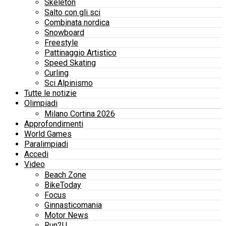
Skeleton
Salto con gli sci
Combinata nordica
Snowboard
Freestyle
Pattinaggio Artistico
Speed Skating
Curling
Sci Alpinismo
Tutte le notizie
Olimpiadi
Milano Cortina 2026
Approfondimenti
World Games
Paralimpiadi
Accedi
Video
Beach Zone
BikeToday
Focus
Ginnasticomania
Motor News
Run2U