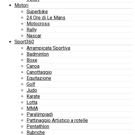
Motori
Superbike
24 Ore di Le Mans
Motocross
Rally
Nascar
Sport360
Arrampicata Sportiva
Badminton
Boxe
Canoa
Canottaggio
Equitazione
Golf
Judo
Karate
Lotta
MMA
Paralimpiadi
Pattinaggio Artistico a rotelle
Pentathlon
Rubriche