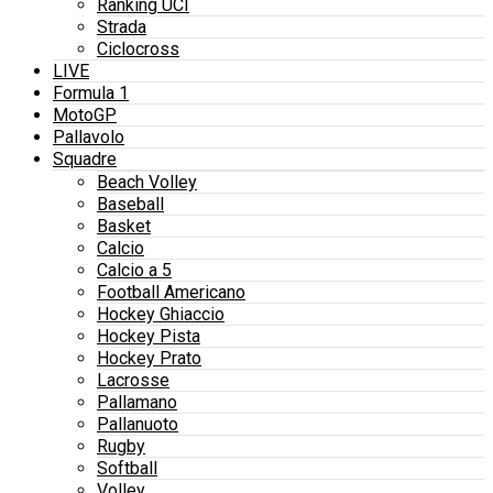
Ranking UCI
Strada
Ciclocross
LIVE
Formula 1
MotoGP
Pallavolo
Squadre
Beach Volley
Baseball
Basket
Calcio
Calcio a 5
Football Americano
Hockey Ghiaccio
Hockey Pista
Hockey Prato
Lacrosse
Pallamano
Pallanuoto
Rugby
Softball
Volley