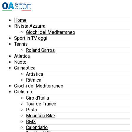
Home
Rivista Azzurra
Giochi del Mediterraneo
Sport in TV oggi
Tennis
Roland Garros
Atletica
Nuoto
Ginnastica
Artistica
Ritmica
Giochi del Mediterraneo
Ciclismo
Giro d’Italia
Tour de France
Pista
Mountain Bike
BMX
Calendario