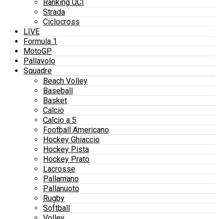
Ranking UCI
Strada
Ciclocross
LIVE
Formula 1
MotoGP
Pallavolo
Squadre
Beach Volley
Baseball
Basket
Calcio
Calcio a 5
Football Americano
Hockey Ghiaccio
Hockey Pista
Hockey Prato
Lacrosse
Pallamano
Pallanuoto
Rugby
Softball
Volley