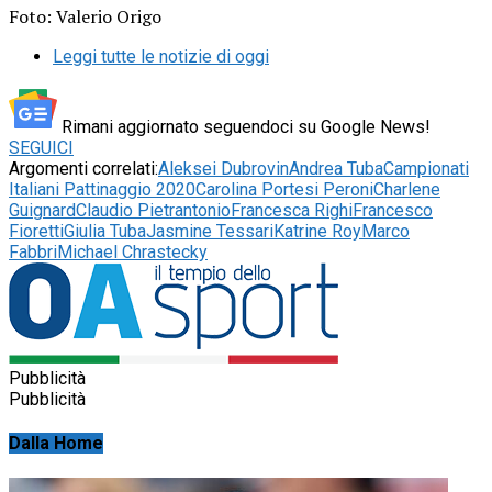
Foto: Valerio Origo
Leggi tutte le notizie di oggi
Rimani aggiornato seguendoci su Google News!
SEGUICI
Argomenti correlati:
Aleksei Dubrovin
Andrea Tuba
Campionati
Italiani Pattinaggio 2020
Carolina Portesi Peroni
Charlene
Guignard
Claudio Pietrantonio
Francesca Righi
Francesco
Fioretti
Giulia Tuba
Jasmine Tessari
Katrine Roy
Marco
Fabbri
Michael Chrastecky
Pubblicità
Pubblicità
Dalla Home