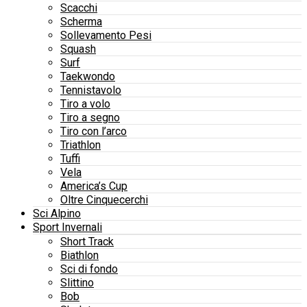
Scacchi
Scherma
Sollevamento Pesi
Squash
Surf
Taekwondo
Tennistavolo
Tiro a volo
Tiro a segno
Tiro con l’arco
Triathlon
Tuffi
Vela
America’s Cup
Oltre Cinquecerchi
Sci Alpino
Sport Invernali
Short Track
Biathlon
Sci di fondo
Slittino
Bob