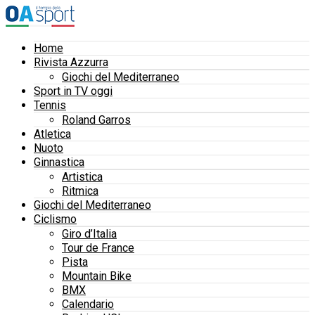
Home
Rivista Azzurra
Giochi del Mediterraneo
Sport in TV oggi
Tennis
Roland Garros
Atletica
Nuoto
Ginnastica
Artistica
Ritmica
Giochi del Mediterraneo
Ciclismo
Giro d’Italia
Tour de France
Pista
Mountain Bike
BMX
Calendario