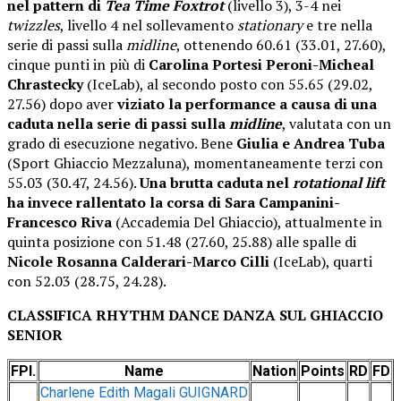
nel pattern di
Tea Time Foxtrot
(livello 3), 3-4 nei
twizzles
, livello 4 nel sollevamento
stationary
e tre nella
serie di passi sulla
midline
, ottenendo 60.61 (33.01, 27.60),
cinque punti in più di
Carolina Portesi Peroni-Micheal
Chrastecky
(IceLab), al secondo posto con 55.65 (29.02,
27.56) dopo aver
viziato la performance a causa di una
caduta nella serie di passi sulla
midline
, valutata con un
grado di esecuzione negativo. Bene
Giulia e Andrea Tuba
(Sport Ghiaccio Mezzaluna), momentaneamente terzi con
55.03 (30.47, 24.56).
Una brutta caduta nel
rotational lift
ha invece rallentato la corsa di Sara Campanini-
Francesco Riva
(Accademia Del Ghiaccio), attualmente in
quinta posizione con 51.48 (27.60, 25.88) alle spalle di
Nicole Rosanna Calderari-Marco Cilli
(IceLab), quarti
con 52.03 (28.75, 24.28).
CLASSIFICA RHYTHM DANCE DANZA SUL GHIACCIO
SENIOR
FPl.
Name
Nation
Points
RD
FD
Charlene Edith Magali GUIGNARD