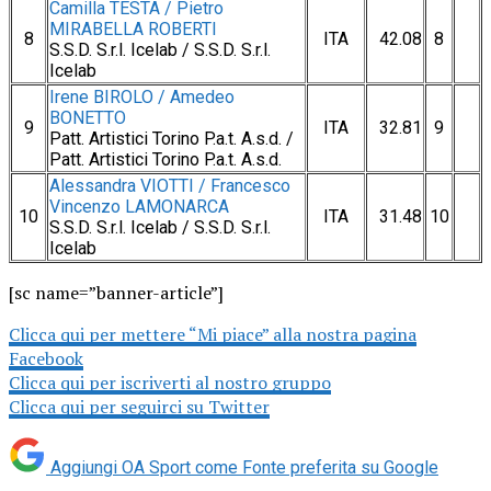
Camilla TESTA / Pietro
MIRABELLA ROBERTI
8
ITA
42.08
8
S.S.D. S.r.l. Icelab / S.S.D. S.r.l.
Icelab
Irene BIROLO / Amedeo
BONETTO
9
ITA
32.81
9
Patt. Artistici Torino P.a.t. A.s.d. /
Patt. Artistici Torino P.a.t. A.s.d.
Alessandra VIOTTI / Francesco
Vincenzo LAMONARCA
10
ITA
31.48
10
S.S.D. S.r.l. Icelab / S.S.D. S.r.l.
Icelab
[sc name=”banner-article”]
Clicca qui per mettere “Mi piace” alla nostra pagina
Facebook
Clicca qui per iscriverti al nostro gruppo
Clicca qui per seguirci su Twitter
Aggiungi OA Sport come
Fonte preferita su Google