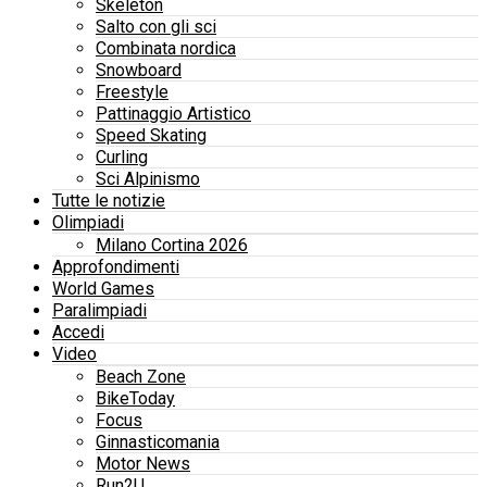
Skeleton
Salto con gli sci
Combinata nordica
Snowboard
Freestyle
Pattinaggio Artistico
Speed Skating
Curling
Sci Alpinismo
Tutte le notizie
Olimpiadi
Milano Cortina 2026
Approfondimenti
World Games
Paralimpiadi
Accedi
Video
Beach Zone
BikeToday
Focus
Ginnasticomania
Motor News
Run2U