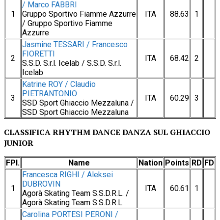
/ Marco FABBRI
1
Gruppo Sportivo Fiamme Azzurre
ITA
88.63
1
/ Gruppo Sportivo Fiamme
Azzurre
Jasmine TESSARI / Francesco
FIORETTI
2
ITA
68.42
2
S.S.D. S.r.l. Icelab / S.S.D. S.r.l.
Icelab
Katrine ROY / Claudio
PIETRANTONIO
3
ITA
60.29
3
SSD Sport Ghiaccio Mezzaluna /
SSD Sport Ghiaccio Mezzaluna
CLASSIFICA RHYTHM DANCE DANZA SUL GHIACCIO
JUNIOR
FPl.
Name
Nation
Points
RD
FD
Francesca RIGHI / Aleksei
DUBROVIN
1
ITA
60.61
1
Agorà Skating Team S.S.D.R.L. /
Agorà Skating Team S.S.D.R.L.
Carolina PORTESI PERONI /