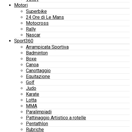
Motori
Superbike
24 Ore di Le Mans
Motocross
Rally
Nascar
Sport360
Arrampicata Sportiva
Badminton
Boxe
Canoa
Canottaggio
Equitazione
Golf
Judo
Karate
Lotta
MMA
Paralimpiadi
Pattinaggio Artistico a rotelle
Pentathlon
Rubriche