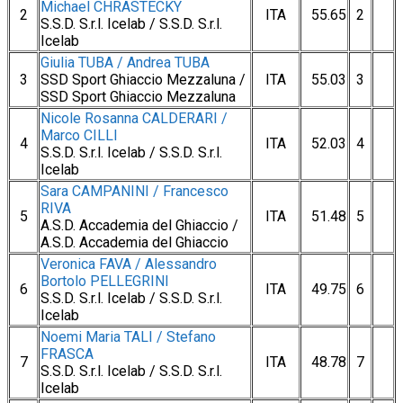
Michael CHRASTECKY
2
ITA
55.65
2
S.S.D. S.r.l. Icelab / S.S.D. S.r.l.
Icelab
Giulia TUBA / Andrea TUBA
3
SSD Sport Ghiaccio Mezzaluna /
ITA
55.03
3
SSD Sport Ghiaccio Mezzaluna
Nicole Rosanna CALDERARI /
Marco CILLI
4
ITA
52.03
4
S.S.D. S.r.l. Icelab / S.S.D. S.r.l.
Icelab
Sara CAMPANINI / Francesco
RIVA
5
ITA
51.48
5
A.S.D. Accademia del Ghiaccio /
A.S.D. Accademia del Ghiaccio
Veronica FAVA / Alessandro
Bortolo PELLEGRINI
6
ITA
49.75
6
S.S.D. S.r.l. Icelab / S.S.D. S.r.l.
Icelab
Noemi Maria TALI / Stefano
FRASCA
7
ITA
48.78
7
S.S.D. S.r.l. Icelab / S.S.D. S.r.l.
Icelab