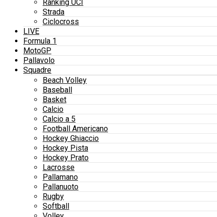
Ranking UCI
Strada
Ciclocross
LIVE
Formula 1
MotoGP
Pallavolo
Squadre
Beach Volley
Baseball
Basket
Calcio
Calcio a 5
Football Americano
Hockey Ghiaccio
Hockey Pista
Hockey Prato
Lacrosse
Pallamano
Pallanuoto
Rugby
Softball
Volley