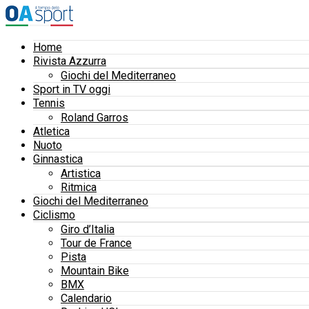
Home
Rivista Azzurra
Giochi del Mediterraneo
Sport in TV oggi
Tennis
Roland Garros
Atletica
Nuoto
Ginnastica
Artistica
Ritmica
Giochi del Mediterraneo
Ciclismo
Giro d’Italia
Tour de France
Pista
Mountain Bike
BMX
Calendario