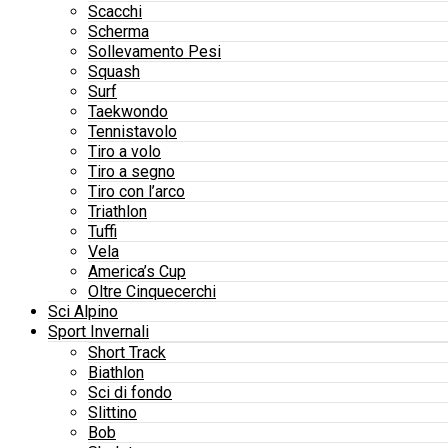
Scacchi
Scherma
Sollevamento Pesi
Squash
Surf
Taekwondo
Tennistavolo
Tiro a volo
Tiro a segno
Tiro con l’arco
Triathlon
Tuffi
Vela
America’s Cup
Oltre Cinquecerchi
Sci Alpino
Sport Invernali
Short Track
Biathlon
Sci di fondo
Slittino
Bob