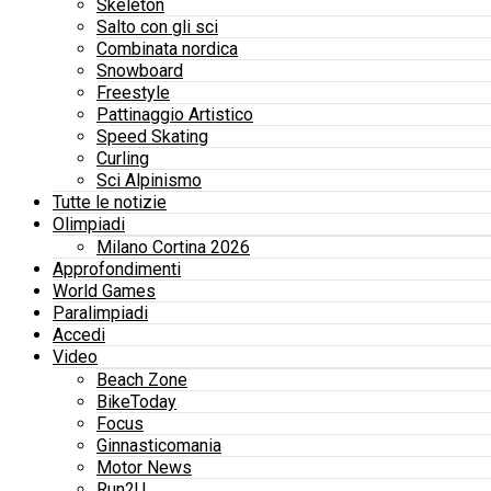
Skeleton
Salto con gli sci
Combinata nordica
Snowboard
Freestyle
Pattinaggio Artistico
Speed Skating
Curling
Sci Alpinismo
Tutte le notizie
Olimpiadi
Milano Cortina 2026
Approfondimenti
World Games
Paralimpiadi
Accedi
Video
Beach Zone
BikeToday
Focus
Ginnasticomania
Motor News
Run2U