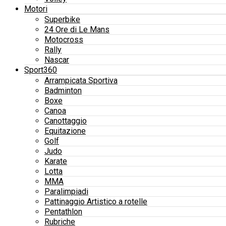
Motori
Superbike
24 Ore di Le Mans
Motocross
Rally
Nascar
Sport360
Arrampicata Sportiva
Badminton
Boxe
Canoa
Canottaggio
Equitazione
Golf
Judo
Karate
Lotta
MMA
Paralimpiadi
Pattinaggio Artistico a rotelle
Pentathlon
Rubriche