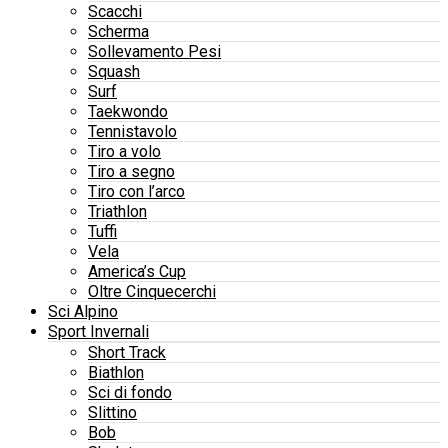
Scacchi
Scherma
Sollevamento Pesi
Squash
Surf
Taekwondo
Tennistavolo
Tiro a volo
Tiro a segno
Tiro con l’arco
Triathlon
Tuffi
Vela
America’s Cup
Oltre Cinquecerchi
Sci Alpino
Sport Invernali
Short Track
Biathlon
Sci di fondo
Slittino
Bob