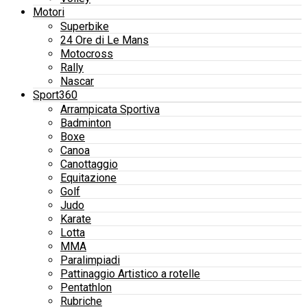
Motori
Superbike
24 Ore di Le Mans
Motocross
Rally
Nascar
Sport360
Arrampicata Sportiva
Badminton
Boxe
Canoa
Canottaggio
Equitazione
Golf
Judo
Karate
Lotta
MMA
Paralimpiadi
Pattinaggio Artistico a rotelle
Pentathlon
Rubriche