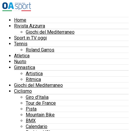
Home
Rivista Azzurra
Giochi del Mediterraneo
Sport in TV oggi
Tennis
Roland Garros
Atletica
Nuoto
Ginnastica
Artistica
Ritmica
Giochi del Mediterraneo
Ciclismo
Giro d’Italia
Tour de France
Pista
Mountain Bike
BMX
Calendario