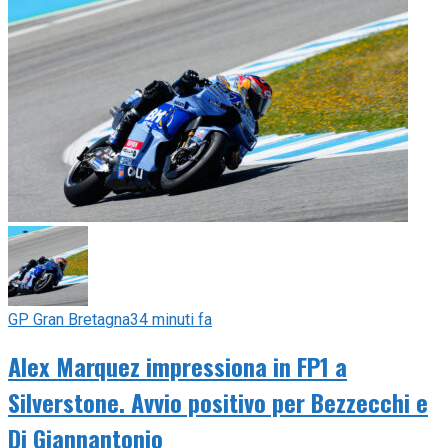
GP Gran Bretagna
34 minuti fa
Alex Marquez impressiona in FP1 a
Silverstone. Avvio positivo per Bezzecchi e
Di Giannantonio