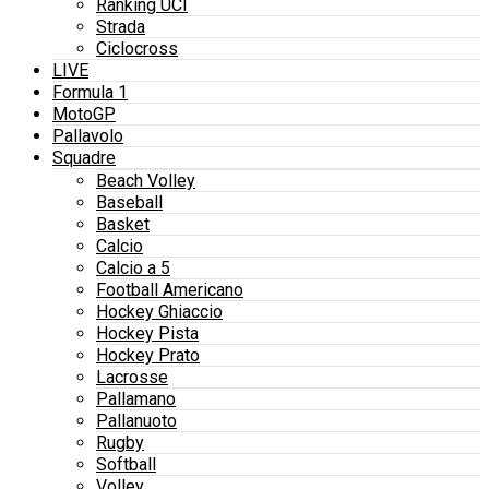
Ranking UCI
Strada
Ciclocross
LIVE
Formula 1
MotoGP
Pallavolo
Squadre
Beach Volley
Baseball
Basket
Calcio
Calcio a 5
Football Americano
Hockey Ghiaccio
Hockey Pista
Hockey Prato
Lacrosse
Pallamano
Pallanuoto
Rugby
Softball
Volley