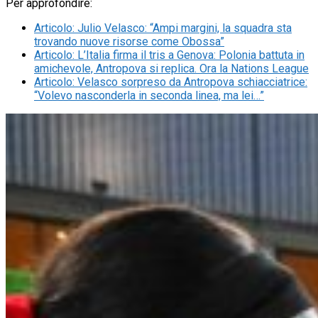
Per approfondire:
Articolo
:
Julio Velasco: “Ampi margini, la squadra sta
trovando nuove risorse come Obossa”
Articolo
:
L’Italia firma il tris a Genova: Polonia battuta in
amichevole, Antropova si replica. Ora la Nations League
Articolo
:
Velasco sorpreso da Antropova schiacciatrice:
“Volevo nasconderla in seconda linea, ma lei…”