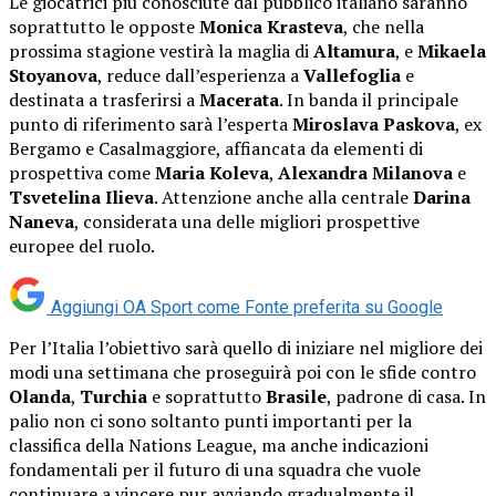
Le giocatrici più conosciute dal pubblico italiano saranno
soprattutto le opposte
Monica Krasteva
, che nella
prossima stagione vestirà la maglia di
Altamura
, e
Mikaela
Stoyanova
, reduce dall’esperienza a
Vallefoglia
e
destinata a trasferirsi a
Macerata
. In banda il principale
punto di riferimento sarà l’esperta
Miroslava Paskova
, ex
Bergamo e Casalmaggiore, affiancata da elementi di
prospettiva come
Maria Koleva
,
Alexandra Milanova
e
Tsvetelina Ilieva
. Attenzione anche alla centrale
Darina
Naneva
, considerata una delle migliori prospettive
europee del ruolo.
Aggiungi OA Sport come
Fonte preferita su Google
Per l’Italia l’obiettivo sarà quello di iniziare nel migliore dei
modi una settimana che proseguirà poi con le sfide contro
Olanda
,
Turchia
e soprattutto
Brasile
, padrone di casa. In
palio non ci sono soltanto punti importanti per la
classifica della Nations League, ma anche indicazioni
fondamentali per il futuro di una squadra che vuole
continuare a vincere pur avviando gradualmente il