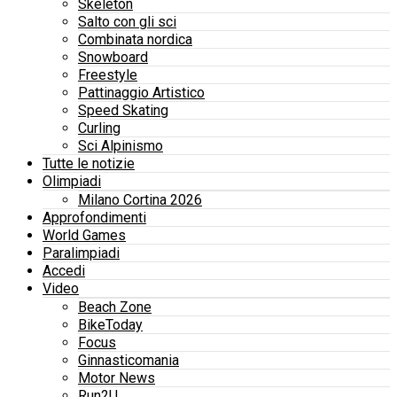
Skeleton
Salto con gli sci
Combinata nordica
Snowboard
Freestyle
Pattinaggio Artistico
Speed Skating
Curling
Sci Alpinismo
Tutte le notizie
Olimpiadi
Milano Cortina 2026
Approfondimenti
World Games
Paralimpiadi
Accedi
Video
Beach Zone
BikeToday
Focus
Ginnasticomania
Motor News
Run2U