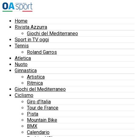
Home
Rivista Azzurra
Giochi del Mediterraneo
Sport in TV oggi
Tennis
Roland Garros
Atletica
Nuoto
Ginnastica
Artistica
Ritmica
Giochi del Mediterraneo
Ciclismo
Giro d’Italia
Tour de France
Pista
Mountain Bike
BMX
Calendario