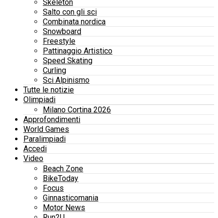
Skeleton
Salto con gli sci
Combinata nordica
Snowboard
Freestyle
Pattinaggio Artistico
Speed Skating
Curling
Sci Alpinismo
Tutte le notizie
Olimpiadi
Milano Cortina 2026
Approfondimenti
World Games
Paralimpiadi
Accedi
Video
Beach Zone
BikeToday
Focus
Ginnasticomania
Motor News
Run2U