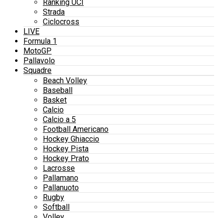
Ranking UCI
Strada
Ciclocross
LIVE
Formula 1
MotoGP
Pallavolo
Squadre
Beach Volley
Baseball
Basket
Calcio
Calcio a 5
Football Americano
Hockey Ghiaccio
Hockey Pista
Hockey Prato
Lacrosse
Pallamano
Pallanuoto
Rugby
Softball
Volley