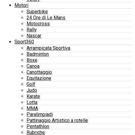
Motori
Superbike
24 Ore di Le Mans
Motocross
Rally
Nascar
Sport360
Arrampicata Sportiva
Badminton
Boxe
Canoa
Canottaggio
Equitazione
Golf
Judo
Karate
Lotta
MMA
Paralimpiadi
Pattinaggio Artistico a rotelle
Pentathlon
Rubriche