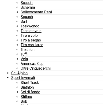
Scacchi
Scherma
Sollevamento Pesi
Squash
Surf
Taekwondo
Tennistavolo
Tiro a volo
Tiro a segno
Tiro con l’arco
Triathlon
Tuffi
Vela
America’s Cup
Oltre Cinquecerchi
Sci Alpino
Sport Invernali
Short Track
Biathlon
Sci di fondo
Slittino
Bob