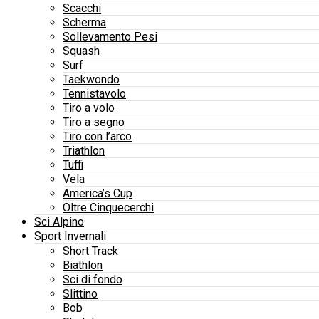
Scacchi
Scherma
Sollevamento Pesi
Squash
Surf
Taekwondo
Tennistavolo
Tiro a volo
Tiro a segno
Tiro con l’arco
Triathlon
Tuffi
Vela
America’s Cup
Oltre Cinquecerchi
Sci Alpino
Sport Invernali
Short Track
Biathlon
Sci di fondo
Slittino
Bob