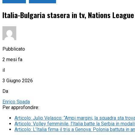
Pallavolo
Sport in tv
Italia-Bulgaria stasera in tv, Nations Leagu
Pubblicato
2 mesi fa
il
3 Giugno 2026
Da
Enrico Spada
Per approfondire:
Articolo
:
Julio Velasco: “Ampi margini, la squadra sta tr
Articolo
:
Volley femminile, l’Italia batte la Serbia in moda
Articolo
:
L’Italia firma il tris a Genova: Polonia battuta in