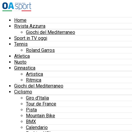
Home
Rivista Azzurra
Giochi del Mediterraneo
Sport in TV oggi
Tennis
Roland Garros
Atletica
Nuoto
Ginnastica
Artistica
Ritmica
Giochi del Mediterraneo
Ciclismo
Giro d’Italia
Tour de France
Pista
Mountain Bike
BMX
Calendario