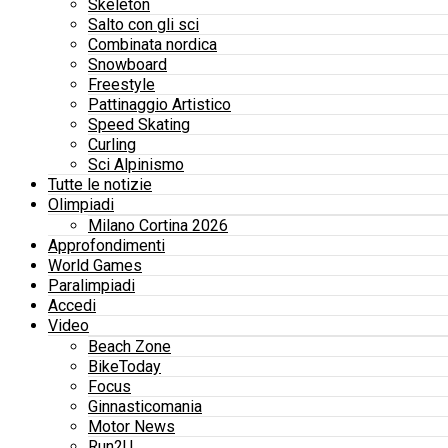
Skeleton
Salto con gli sci
Combinata nordica
Snowboard
Freestyle
Pattinaggio Artistico
Speed Skating
Curling
Sci Alpinismo
Tutte le notizie
Olimpiadi
Milano Cortina 2026
Approfondimenti
World Games
Paralimpiadi
Accedi
Video
Beach Zone
BikeToday
Focus
Ginnasticomania
Motor News
Run2U