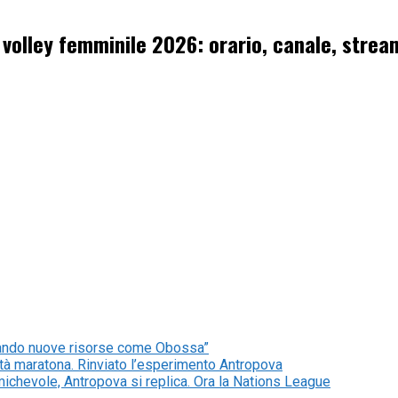
e volley femminile 2026: orario, canale, strea
ovando nuove risorse come Obossa”
lità maratona. Rinviato l’esperimento Antropova
 amichevole, Antropova si replica. Ora la Nations League