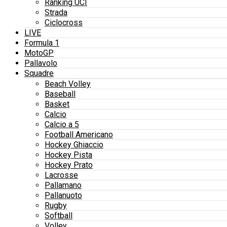
Ranking UCI
Strada
Ciclocross
LIVE
Formula 1
MotoGP
Pallavolo
Squadre
Beach Volley
Baseball
Basket
Calcio
Calcio a 5
Football Americano
Hockey Ghiaccio
Hockey Pista
Hockey Prato
Lacrosse
Pallamano
Pallanuoto
Rugby
Softball
Volley