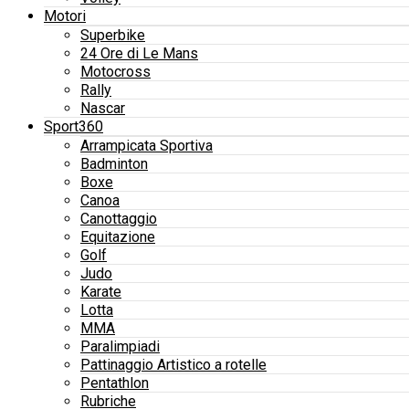
Motori
Superbike
24 Ore di Le Mans
Motocross
Rally
Nascar
Sport360
Arrampicata Sportiva
Badminton
Boxe
Canoa
Canottaggio
Equitazione
Golf
Judo
Karate
Lotta
MMA
Paralimpiadi
Pattinaggio Artistico a rotelle
Pentathlon
Rubriche