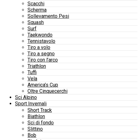
Scacchi
Scherma
Sollevamento Pesi
Squash
Surf
Taekwondo
Tennistavolo
Tiro a volo
Tiro a segno
Tiro con l’arco
Triathlon
Tuffi
Vela
America’s Cup
Oltre Cinquecerchi
Sci Alpino
Sport Invernali
Short Track
Biathlon
Sci di fondo
Slittino
Bob