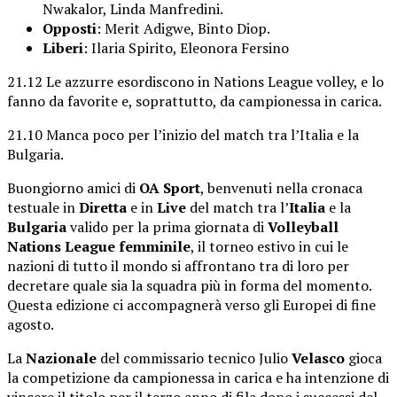
Nwakalor, Linda Manfredini.
Opposti
: Merit Adigwe, Binto Diop.
Liberi
: Ilaria Spirito, Eleonora Fersino
21.12 Le azzurre esordiscono in Nations League volley, e lo
fanno da favorite e, soprattutto, da campionessa in carica.
21.10 Manca poco per l’inizio del match tra l’Italia e la
Bulgaria.
Buongiorno amici di
OA Sport
, benvenuti nella cronaca
testuale in
Diretta
e in
Live
del match tra l’
Italia
e la
Bulgaria
valido per la prima giornata di
Volleyball
Nations League femminile
, il torneo estivo in cui le
nazioni di tutto il mondo si affrontano tra di loro per
decretare quale sia la squadra più in forma del momento.
Questa edizione ci accompagnerà verso gli Europei di fine
agosto.
La
Nazionale
del commissario tecnico Julio
Velasco
gioca
la competizione da campionessa in carica e ha intenzione di
vincere il titolo per il terzo anno di fila dopo i successi del