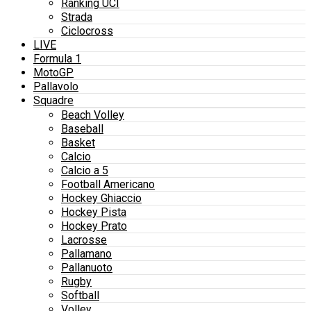
Ranking UCI
Strada
Ciclocross
LIVE
Formula 1
MotoGP
Pallavolo
Squadre
Beach Volley
Baseball
Basket
Calcio
Calcio a 5
Football Americano
Hockey Ghiaccio
Hockey Pista
Hockey Prato
Lacrosse
Pallamano
Pallanuoto
Rugby
Softball
Volley