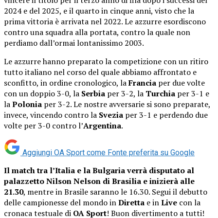
2024 e del 2025, e il quarto in cinque anni, visto che la
prima vittoria è arrivata nel 2022. Le azzurre esordiscono
contro una squadra alla portata, contro la quale non
perdiamo dall’ormai lontanissimo 2003.
Le azzurre hanno preparato la competizione con un ritiro
tutto italiano nel corso del quale abbiamo affrontato e
sconfitto, in ordine cronologico, la
Francia
per due volte
con un doppio 3-0, la
Serbia
per 3-2, la
Turchia
per 3-1 e
la
Polonia
per 3-2. Le nostre avversarie si sono preparate,
invece, vincendo contro la
Svezia
per 3-1 e perdendo due
volte per 3-0 contro l’
Argentina
.
Aggiungi OA Sport come
Fonte preferita su Google
Il match tra l’Italia e la Bulgaria verrà disputato al
palazzetto Nilson Nelson di Brasilia e inizierà alle
21.30
, mentre in Brasile saranno le 16.30. Segui il debutto
delle campionesse del mondo in
Diretta
e in
Live
con la
cronaca testuale di
OA Sport
! Buon divertimento a tutti!