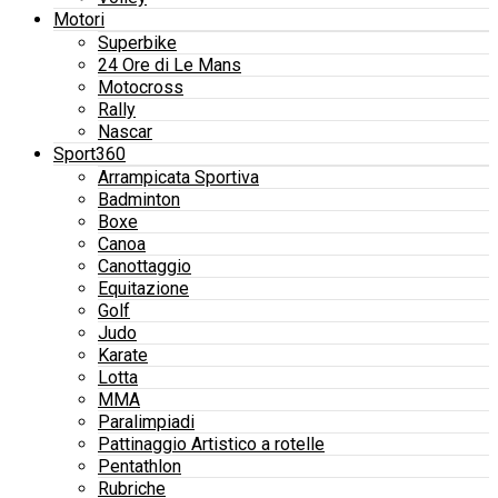
Motori
Superbike
24 Ore di Le Mans
Motocross
Rally
Nascar
Sport360
Arrampicata Sportiva
Badminton
Boxe
Canoa
Canottaggio
Equitazione
Golf
Judo
Karate
Lotta
MMA
Paralimpiadi
Pattinaggio Artistico a rotelle
Pentathlon
Rubriche