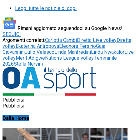
Leggi tutte le notizie di oggi
Rimani aggiornato seguendoci su Google News!
SEGUICI
Argomenti correlati:
Carlotta Cambi
Diretta Live volley
Diretta
volley
Ekaterina Antropova
Eleonora Fersino
Gaia
Giovannini
Julio Velasco
Linda Manfredini
Linda Nwakalor
Live
volley
Merit Adigwe
Nations League volley femminile
2026
Stella Nervini
Pubblicità
Pubblicità
Dalla Home