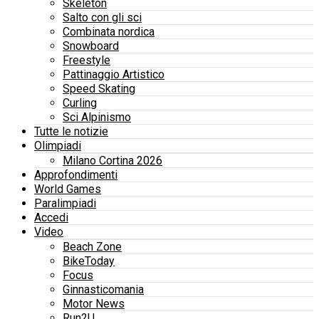
Skeleton
Salto con gli sci
Combinata nordica
Snowboard
Freestyle
Pattinaggio Artistico
Speed Skating
Curling
Sci Alpinismo
Tutte le notizie
Olimpiadi
Milano Cortina 2026
Approfondimenti
World Games
Paralimpiadi
Accedi
Video
Beach Zone
BikeToday
Focus
Ginnasticomania
Motor News
Run2U