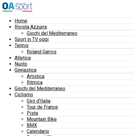
Home
Rivista Azzurra
Giochi del Mediterraneo
Sport in TV oggi
Tennis
Roland Garros
Atletica
Nuoto
Ginnastica
Artistica
Ritmica
Giochi del Mediterraneo
Ciclismo
Giro d’Italia
Tour de France
Pista
Mountain Bike
BMX
Calendario