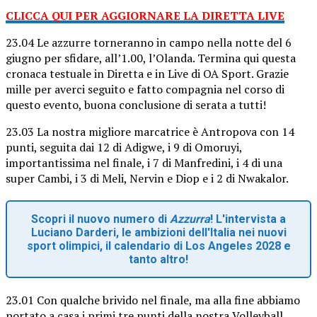
CLICCA QUI PER AGGIORNARE LA DIRETTA LIVE
23.04 Le azzurre torneranno in campo nella notte del 6
giugno per sfidare, all’1.00, l’Olanda. Termina qui questa
cronaca testuale in Diretta e in Live di OA Sport. Grazie
mille per averci seguito e fatto compagnia nel corso di
questo evento, buona conclusione di serata a tutti!
23.03 La nostra migliore marcatrice è Antropova con 14
punti, seguita dai 12 di Adigwe, i 9 di Omoruyi,
importantissima nel finale, i 7 di Manfredini, i 4 di una
super Cambi, i 3 di Meli, Nervin e Diop e i 2 di Nwakalor.
Scopri il nuovo numero di
Azzurra
! L'intervista a
Luciano Darderi, le ambizioni dell'Italia nei nuovi
sport olimpici, il calendario di Los Angeles 2028 e
tanto altro!
23.01 Con qualche brivido nel finale, ma alla fine abbiamo
portato a casa i primi tre punti della nostra Volleyball