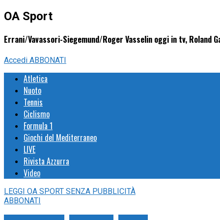
OA Sport
Errani/Vavassori-Siegemund/Roger Vasselin oggi in tv, Roland 
Accedi
ABBONATI
Atletica
Nuoto
Tennis
Ciclismo
Formula 1
Giochi del Mediterraneo
LIVE
Rivista Azzurra
Video
LEGGI
OA SPORT
SENZA PUBBLICITÀ
ABBONATI