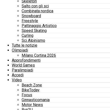
Skeleton
Salto con gli sci
Combinata nordica
Snowboard
Freestyle
Pattinaggio Artistico
Speed Skating
Curling
Sci Alpinismo
Tutte le notizie
Olimpiadi
Milano Cortina 2026
Approfondimenti
World Games
Paralimpiadi
Accedi
Video
Beach Zone
BikeToday
Focus
Ginnasticomania
Motor News
Run2U