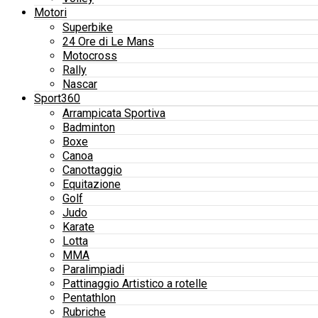
Motori
Superbike
24 Ore di Le Mans
Motocross
Rally
Nascar
Sport360
Arrampicata Sportiva
Badminton
Boxe
Canoa
Canottaggio
Equitazione
Golf
Judo
Karate
Lotta
MMA
Paralimpiadi
Pattinaggio Artistico a rotelle
Pentathlon
Rubriche