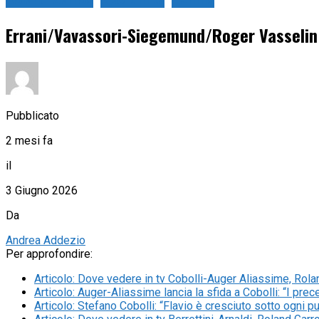
Roland Garros
Sport in tv
Tennis
Errani/Vavassori-Siegemund/Roger Vasselin 
Pubblicato
2 mesi fa
il
3 Giugno 2026
Da
Andrea Addezio
Per approfondire:
Articolo
:
Dove vedere in tv Cobolli-Auger Aliassime, Rola
Articolo
:
Auger-Aliassime lancia la sfida a Cobolli: “I pre
Articolo
:
Stefano Cobolli: “Flavio è cresciuto sotto ogni pun