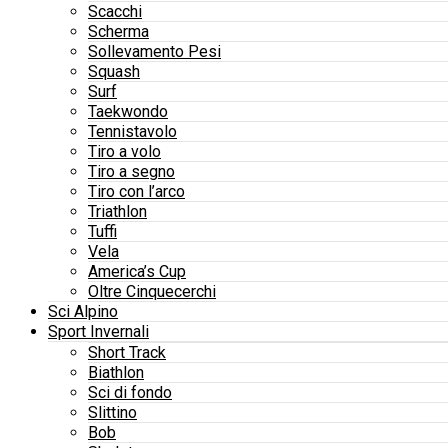
Scacchi
Scherma
Sollevamento Pesi
Squash
Surf
Taekwondo
Tennistavolo
Tiro a volo
Tiro a segno
Tiro con l’arco
Triathlon
Tuffi
Vela
America’s Cup
Oltre Cinquecerchi
Sci Alpino
Sport Invernali
Short Track
Biathlon
Sci di fondo
Slittino
Bob