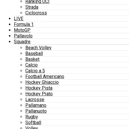
Ranking UCI
Strada
Ciclocross
LIVE
Formula 1
MotoGP
Pallavolo
Squadre
Beach Volley
Baseball
Basket
Calcio
Calcio a 5
Football Americano
Hockey Ghiaccio
Hockey Pista
Hockey Prato
Lacrosse
Pallamano
Pallanuoto
Rugby
Softball
Volley