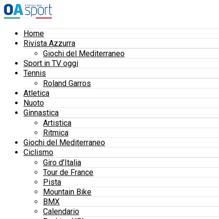
Home
Rivista Azzurra
Giochi del Mediterraneo
Sport in TV oggi
Tennis
Roland Garros
Atletica
Nuoto
Ginnastica
Artistica
Ritmica
Giochi del Mediterraneo
Ciclismo
Giro d’Italia
Tour de France
Pista
Mountain Bike
BMX
Calendario